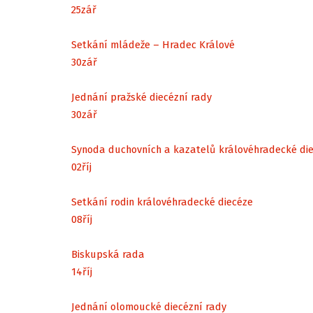
25
zář
Setkání mládeže – Hradec Králové
30
zář
Jednání pražské diecézní rady
30
zář
Synoda duchovních a kazatelů královéhradecké di
02
říj
Setkání rodin královéhradecké diecéze
08
říj
Biskupská rada
14
říj
Jednání olomoucké diecézní rady