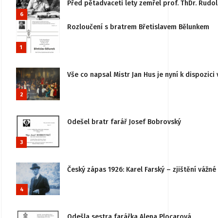
Před pětadvaceti lety zemřel prof. ThDr. Rudo
6
Rozloučení s bratrem Břetislavem Bělunkem
1
Vše co napsal Mistr Jan Hus je nyní k dispozici 
2
Odešel bratr farář Josef Bobrovský
3
Český zápas 1926: Karel Farský – zjištění vážn
4
Odešla sestra farářka Alena Plocarová