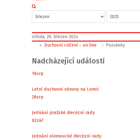
středa, 20. březen 2024
Duchovní cvičení – on line
:: Pozvánky
Nadcházející události
16
srp
Letní duchovní obnovy na Lomci
26
srp
Jednání pražské diecézní rady
02
zář
Jednání olomoucké diecézní rady