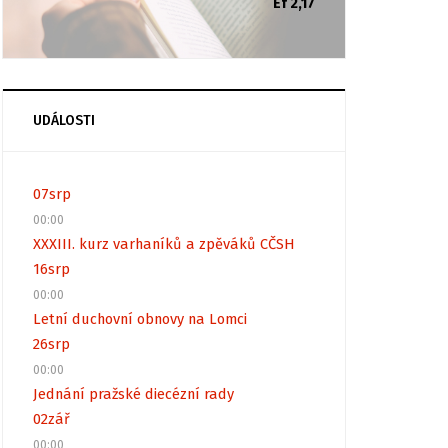
Ef 2,17
UDÁLOSTI
07
srp
00:00
XXXIII. kurz varhaníků a zpěváků CČSH
16
srp
00:00
Letní duchovní obnovy na Lomci
26
srp
00:00
Jednání pražské diecézní rady
02
zář
00:00