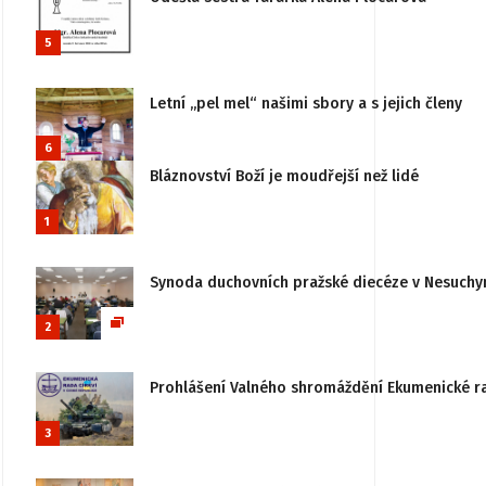
5
Letní „pel mel“ našimi sbory a s jejich členy
6
Bláznovství Boží je moudřejší než lidé
1
Synoda duchovních pražské diecéze v Nesuchy
2
Prohlášení Valného shromáždění Ekumenické rady
3