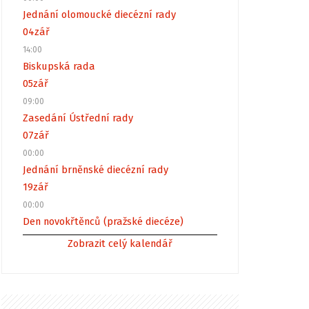
Jednání olomoucké diecézní rady
04
zář
14:00
Biskupská rada
05
zář
09:00
Zasedání Ústřední rady
07
zář
00:00
Jednání brněnské diecézní rady
19
zář
00:00
Den novokřtěnců (pražské diecéze)
Zobrazit celý kalendář