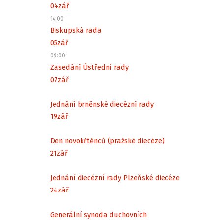
04
zář
14:00
Biskupská rada
05
zář
09:00
Zasedání Ústřední rady
07
zář
Jednání brněnské diecézní rady
19
zář
Den novokřtěnců (pražské diecéze)
21
zář
Jednání diecézní rady Plzeňské diecéze
24
zář
Generální synoda duchovních