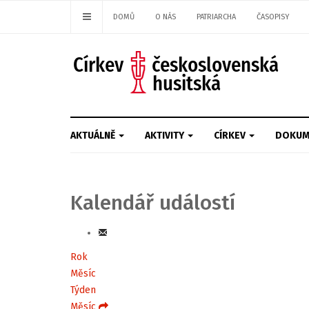
DOMŮ
O NÁS
PATRIARCHA
ČASOPISY
AKTUÁLNĚ
AKTIVITY
CÍRKEV
DOKUM
Kalendář událostí
Rok
Měsíc
Týden
Měsíc