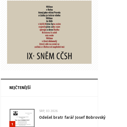
NEJČTENĚJŠÍ
SRP, 03 2026
Odešel bratr farář Josef Bobrovský
1