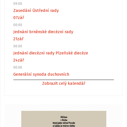
09:00
Zasedání Ústřední rady
07
zář
00:00
Jednání brněnské diecézní rady
21
zář
00:00
Jednání diecézní rady Plzeňské diecéze
24
zář
00:00
Generální synoda duchovních
Zobrazit celý kalendář