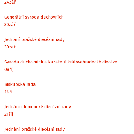
24
zář
Generální synoda duchovních
30
zář
Jednání pražské diecézní rady
30
zář
Synoda duchovních a kazatelů královéhradecké diecéze
08
říj
Biskupská rada
14
říj
Jednání olomoucké diecézní rady
21
říj
Jednání pražské diecézní rady