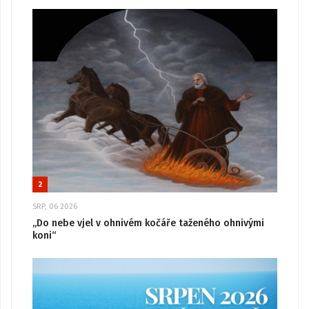
2
SRP, 06 2026
„Do nebe vjel v ohnivém kočáře taženého ohnivými
koni“