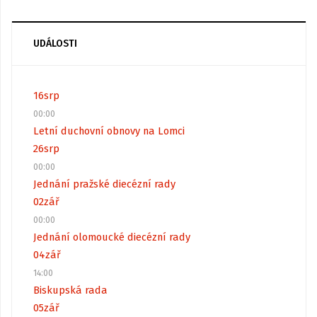
UDÁLOSTI
16
srp
00:00
Letní duchovní obnovy na Lomci
26
srp
00:00
Jednání pražské diecézní rady
02
zář
00:00
Jednání olomoucké diecézní rady
04
zář
14:00
Biskupská rada
05
zář