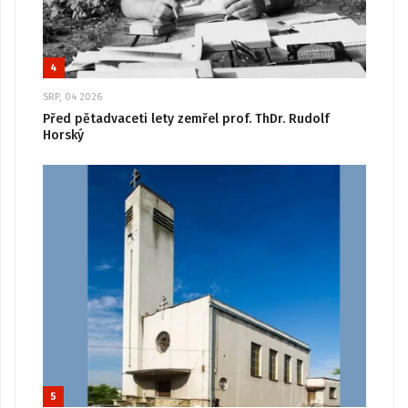
4
SRP, 04 2026
Před pětadvaceti lety zemřel prof. ThDr. Rudolf
Horský
5