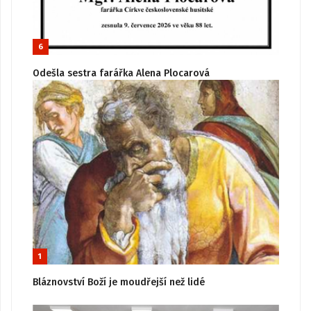
6
Odešla sestra farářka Alena Plocarová
1
Bláznovství Boží je moudřejší než lidé