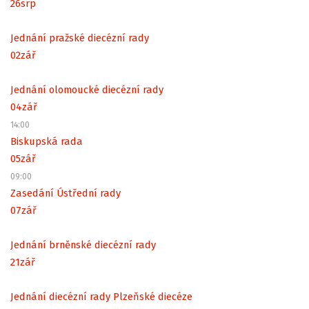
26
srp
Jednání pražské diecézní rady
02
zář
Jednání olomoucké diecézní rady
04
zář
14:00
Biskupská rada
05
zář
09:00
Zasedání Ústřední rady
07
zář
Jednání brněnské diecézní rady
21
zář
Jednání diecézní rady Plzeňské diecéze