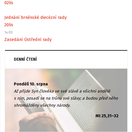
02
lis
Jednání brněnské diecézní rady
20
lis
14:00
Zasedání Ústřední rady
DENNÍ ČTENÍ
Pondělí 10. srpna
Až přijde Syn člověka ve své slávě a všichni andělé
s ním, posadí se na trůnu své slávy; a budou před něho
shromážděny všechny národy.
Mt 25,31–32