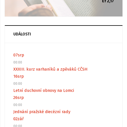
Ef 2,17
UDÁLOSTI
07
srp
00:00
XXXIII. kurz varhaníků a zpěváků CČSH
16
srp
00:00
Letní duchovní obnovy na Lomci
26
srp
00:00
Jednání pražské diecézní rady
02
zář
00:00