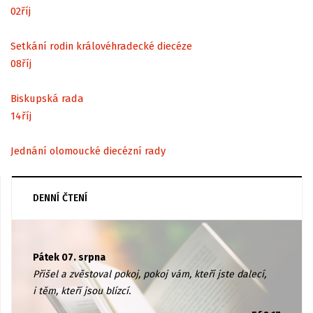
02
říj
Setkání rodin královéhradecké diecéze
08
říj
Biskupská rada
14
říj
Jednání olomoucké diecézní rady
DENNÍ ČTENÍ
Pátek 07. srpna
Přišel a zvěstoval pokoj, pokoj vám, kteří jste dalecí,
i těm, kteří jsou blízcí.