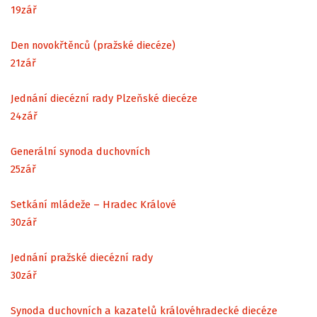
19
zář
Den novokřtěnců (pražské diecéze)
21
zář
Jednání diecézní rady Plzeňské diecéze
24
zář
Generální synoda duchovních
25
zář
Setkání mládeže – Hradec Králové
30
zář
Jednání pražské diecézní rady
30
zář
Synoda duchovních a kazatelů královéhradecké diecéze