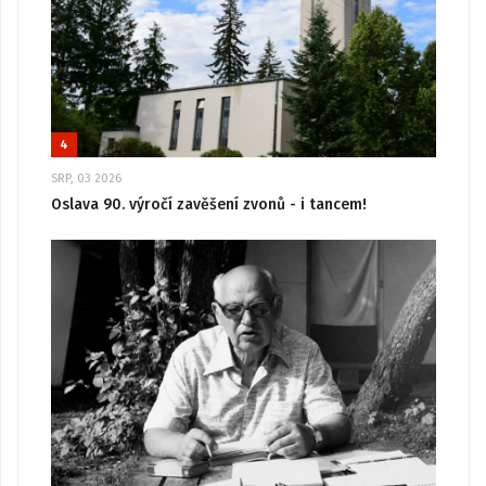
4
SRP, 03 2026
Oslava 90. výročí zavěšení zvonů - i tancem!