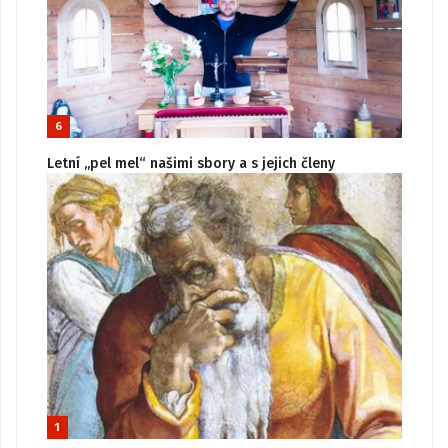
6
Letní „pel mel“ našimi sbory a s jejich členy
1