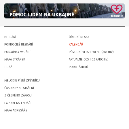
HLEDÁNÍ
ÚŘEDNÍ DESKA
POKROČILÉ HLEDÁNÍ
KALENDÁŘ
PODMÍNKY VYUŽITÍ
PŮVODNÍ VERZE WEBU (ARCHIV)
MAPA STRÁNEK
AKTUALNE.CCSH.CZ (ARCHIV)
TIRÁŽ
PODLE ŠTÍTKŮ
MELODIE PÍSNÍ ZPĚVNÍKU
ČASOPISY KE STAŽENÍ
Z ČESKÉHO ZÁPASU
EXPORT KALENDÁŘE
MAPA ADRESÁŘE