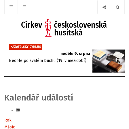
KAZATELSKÝ CYKLUS
neděle 9. srpna
Neděle po svatém Duchu (19. v mezidobí)
Kalendář událostí
Rok
Měsíc