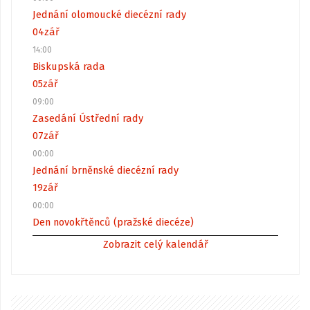
Jednání olomoucké diecézní rady
04
zář
14:00
Biskupská rada
05
zář
09:00
Zasedání Ústřední rady
07
zář
00:00
Jednání brněnské diecézní rady
19
zář
00:00
Den novokřtěnců (pražské diecéze)
Zobrazit celý kalendář