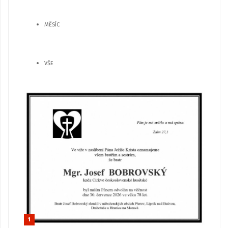
MĚSÍC
VŠE
1