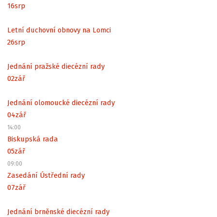
16
srp
Letní duchovní obnovy na Lomci
26
srp
Jednání pražské diecézní rady
02
zář
Jednání olomoucké diecézní rady
04
zář
14:00
Biskupská rada
05
zář
09:00
Zasedání Ústřední rady
07
zář
Jednání brněnské diecézní rady