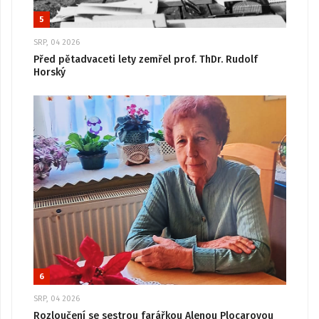
5
SRP, 04 2026
Před pětadvaceti lety zemřel prof. ThDr. Rudolf
Horský
6
SRP, 04 2026
Rozloučení se sestrou farářkou Alenou Plocarovou