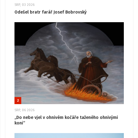
SRP, 03 2026
Odešel bratr farář Josef Bobrovský
2
SRP, 06 2026
„Do nebe vjel v ohnivém kočáře taženého ohnivými
koni“