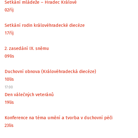
Setkání mládeže – Hradec Králové
02
říj
Setkání rodin královéhradecké diecéze
17
říj
2. zasedání IX. sněmu
09
lis
Duchovní obnova (Královéhradecká diecéze)
10
lis
17:00
Den válečných veteránů
19
lis
Konference na téma umění a tvorba v duchovní péči
23
lis