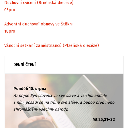
Duchovní cvičení (Brněnská diecéze)
03
pro
Adventní duchovní obnovy ve Štěkni
18
pro
Vánoční setkání zaměstnanců (Plzeňská diecéze)
DENNÍ ČTENÍ
Pondělí 10. srpna
Až přijde Syn člověka ve své slávě a všichni andělé
s ním, posadí se na trůnu své slávy; a budou před něho
shromážděny všechny národy.
Mt 25,31–32