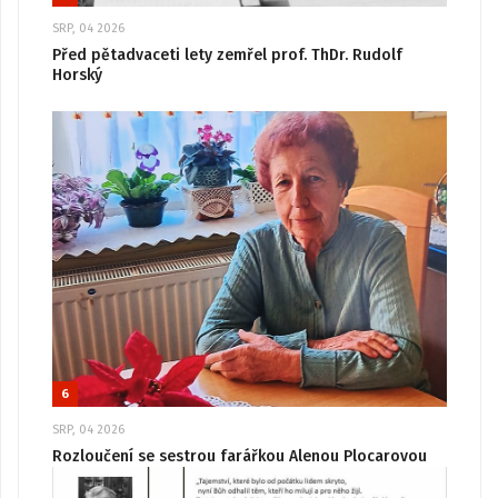
SRP, 04 2026
Před pětadvaceti lety zemřel prof. ThDr. Rudolf
Horský
6
SRP, 04 2026
Rozloučení se sestrou farářkou Alenou Plocarovou