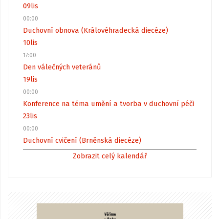
09
lis
00:00
Duchovní obnova (Královéhradecká diecéze)
10
lis
17:00
Den válečných veteránů
19
lis
00:00
Konference na téma umění a tvorba v duchovní péči
23
lis
00:00
Duchovní cvičení (Brněnská diecéze)
Zobrazit celý kalendář