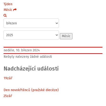
Týden
Měsíc
Měsíc
neděle, 10. březen 2024
Nebyly nalezeny žádné události
Nadcházející události
19
zář
Den novokřtěnců (pražské diecéze)
25
zář