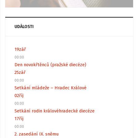
UDÁLOSTI
19
zář
00:00
Den novokřtěnců (pražské diecéze)
25
zář
00:00
Setkání mládeže – Hradec Králové
02
říj
00:00
Setkání rodin královéhradecké diecéze
17
říj
00:00
2. zasedání IX. sněmu