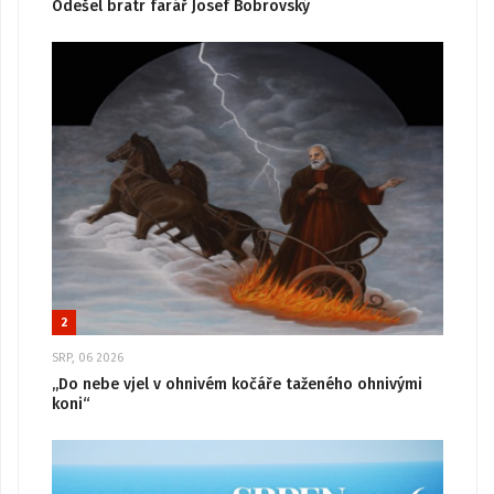
Odešel bratr farář Josef Bobrovský
2
SRP, 06 2026
„Do nebe vjel v ohnivém kočáře taženého ohnivými
koni“