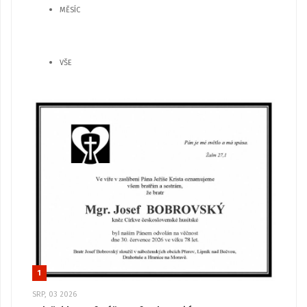
MĚSÍC
VŠE
1
SRP, 03 2026