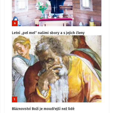
6
Letní „pel mel“ našimi sbory a s jejich členy
1
Bláznovství Boží je moudřejší než lidé