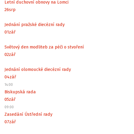
Letní duchovní obnovy na Lomci
26
srp
Jednání pražské diecézní rady
01
zář
Světový den modliteb za péči o stvoření
02
zář
Jednání olomoucké diecézní rady
04
zář
14:00
Biskupská rada
05
zář
09:00
Zasedání Ústřední rady
07
zář