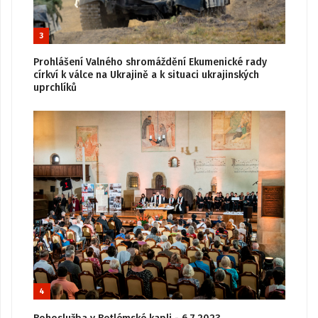
3
Prohlášení Valného shromáždění Ekumenické rady
církví k válce na Ukrajině a k situaci ukrajinských
uprchlíků
4