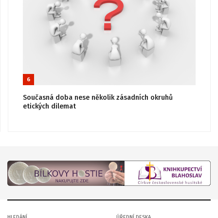
6
Současná doba nese několik zásadních okruhů
etických dilemat
HLEDÁNÍ
ÚŘEDNÍ DESKA