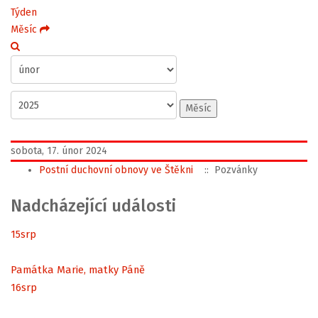
Týden
Měsíc
Měsíc
sobota, 17. únor 2024
Postní duchovní obnovy ve Štěkni
:: Pozvánky
Nadcházející události
15
srp
Památka Marie, matky Páně
16
srp