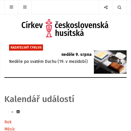
KAZATELSKÝ CYKLUS
neděle 9. srpna
Neděle po svatém Duchu (19. v mezidobí)
Kalendář událostí
Rok
Měsíc