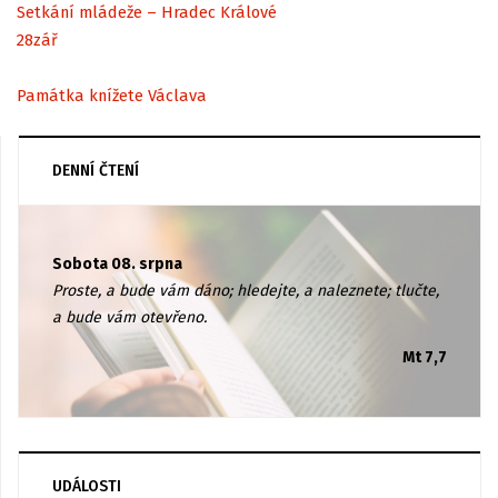
Setkání mládeže – Hradec Králové
28
zář
Památka knížete Václava
DENNÍ ČTENÍ
Sobota 08. srpna
Proste, a bude vám dáno; hledejte, a naleznete; tlučte,
a bude vám otevřeno.
Mt 7,7
UDÁLOSTI