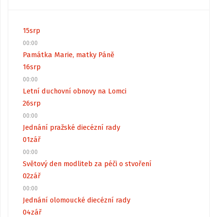
15
srp
00:00
Památka Marie, matky Páně
16
srp
00:00
Letní duchovní obnovy na Lomci
26
srp
00:00
Jednání pražské diecézní rady
01
zář
00:00
Světový den modliteb za péči o stvoření
02
zář
00:00
Jednání olomoucké diecézní rady
04
zář