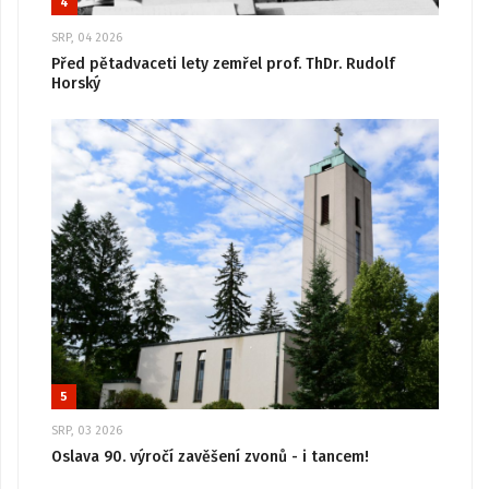
4
SRP, 04 2026
Před pětadvaceti lety zemřel prof. ThDr. Rudolf
Horský
5
SRP, 03 2026
Oslava 90. výročí zavěšení zvonů - i tancem!