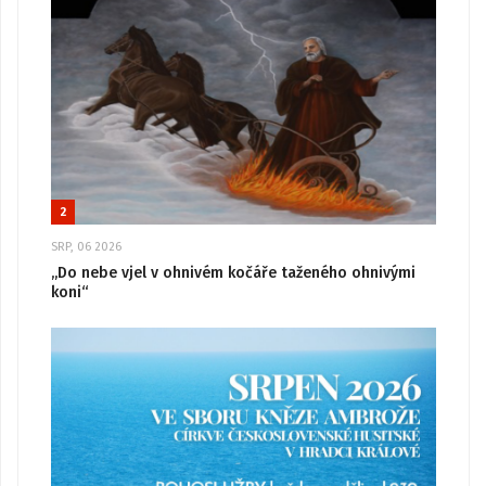
2
SRP, 06 2026
„Do nebe vjel v ohnivém kočáře taženého ohnivými
koni“