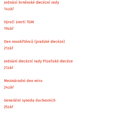
Jednání brněnské diecézní rady
14
zář
Výročí úmrtí TGM
19
zář
Den novokřtěnců (pražské diecéze)
21
zář
Jednání diecézní rady Plzeňské diecéze
21
zář
Mezinárodní den míru
24
zář
Generální synoda duchovních
25
zář