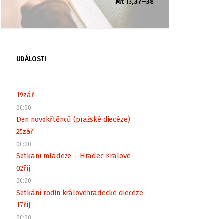
Mt 13,37–38
UDÁLOSTI
19
zář
00:00
Den novokřtěnců (pražské diecéze)
25
zář
00:00
Setkání mládeže – Hradec Králové
02
říj
00:00
Setkání rodin královéhradecké diecéze
17
říj
00:00