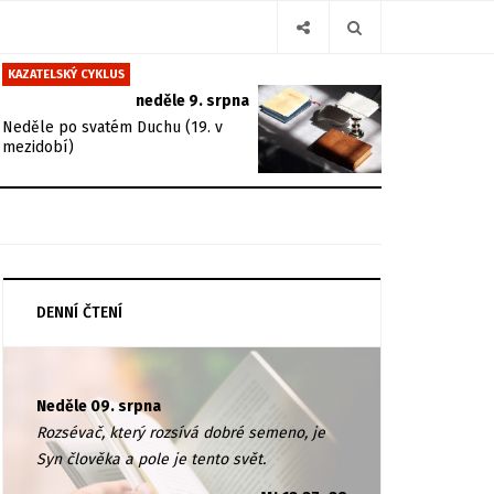
KAZATELSKÝ CYKLUS
neděle 9. srpna
Neděle po svatém Duchu (19. v
mezidobí)
DENNÍ ČTENÍ
Neděle 09. srpna
Rozsévač, který rozsívá dobré semeno, je
Syn člověka a pole je tento svět.