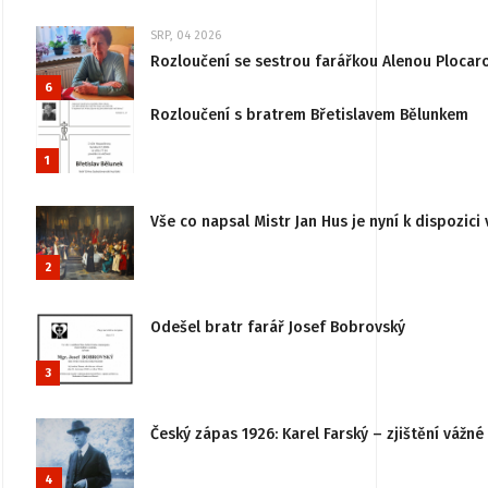
SRP, 04 2026
Rozloučení se sestrou farářkou Alenou Plocar
6
Rozloučení s bratrem Břetislavem Bělunkem
1
Vše co napsal Mistr Jan Hus je nyní k dispozici 
2
Odešel bratr farář Josef Bobrovský
3
Český zápas 1926: Karel Farský – zjištění vážn
4