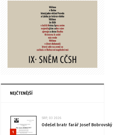
NEJČTENĚJŠÍ
SRP, 03 2026
Odešel bratr farář Josef Bobrovský
1