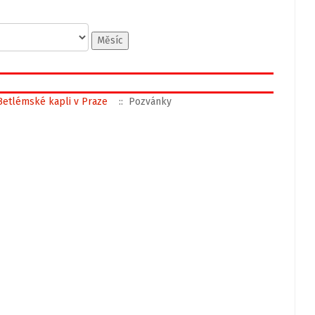
Měsíc
 Betlémské kapli v Praze
:: Pozvánky