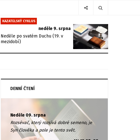
KAZATELSKÝ CYKLUS
neděle 9. srpna
Neděle po svatém Duchu (19. v
mezidobí)
DENNÍ ČTENÍ
Neděle 09. srpna
Rozsévač, který rozsívá dobré semeno, je
Syn člověka a pole je tento svět.