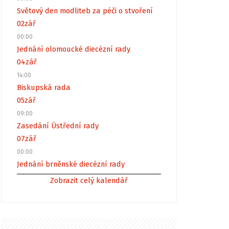
Světový den modliteb za péči o stvoření
02
zář
00:00
Jednání olomoucké diecézní rady
04
zář
14:00
Biskupská rada
05
zář
09:00
Zasedání Ústřední rady
07
zář
00:00
Jednání brněnské diecézní rady
Zobrazit celý kalendář