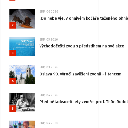
SRP, 06 2026
„Do nebe vjel v ohnivém kočáře taženého ohni
2
SRP, 05 2026
Východočeští zvou s předstihem na své akce
3
SRP, 03 2026
Oslava 90. výročí zavěšení zvonů - i tancem!
4
SRP, 04 2026
Před pětadvaceti lety zemřel prof. ThDr. Rudo
5
SRP, 04 2026