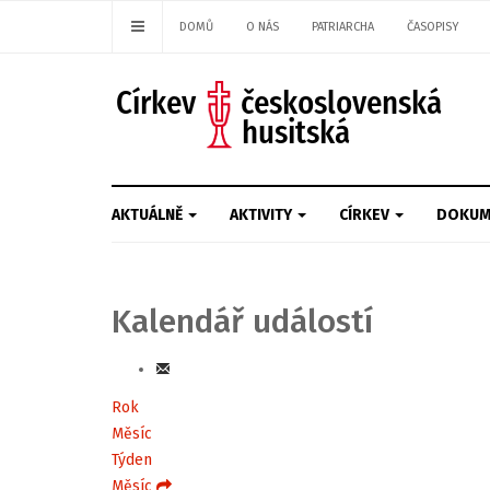
DOMŮ
O NÁS
PATRIARCHA
ČASOPISY
AKTUÁLNĚ
AKTIVITY
CÍRKEV
DOKUM
Kalendář událostí
Rok
Měsíc
Týden
Měsíc