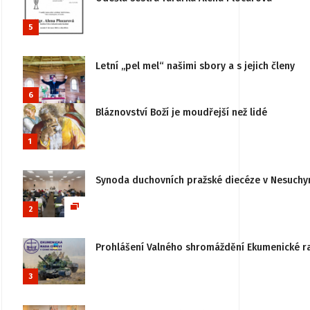
5
Letní „pel mel“ našimi sbory a s jejich členy
6
Bláznovství Boží je moudřejší než lidé
1
Synoda duchovních pražské diecéze v Nesuchy
2
Prohlášení Valného shromáždění Ekumenické rady
3