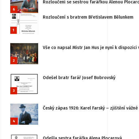
Rozloučení se sestrou farářkou Alenou Plocar
6
Rozloučení s bratrem Břetislavem Bělunkem
1
Vše co napsal Mistr Jan Hus je nyní k dispozici 
2
Odešel bratr farář Josef Bobrovský
3
Český zápas 1926: Karel Farský – zjištění vážn
4
Odešla sestra farářka Alena Plocarová