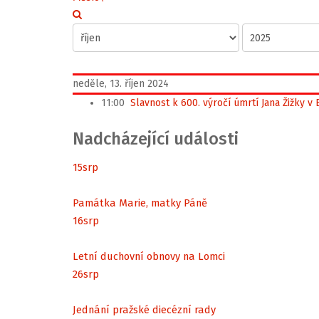
neděle, 13. říjen 2024
11:00
Slavnost k 600. výročí úmrtí Jana Žižky v
Nadcházející události
15
srp
Památka Marie, matky Páně
16
srp
Letní duchovní obnovy na Lomci
26
srp
Jednání pražské diecézní rady