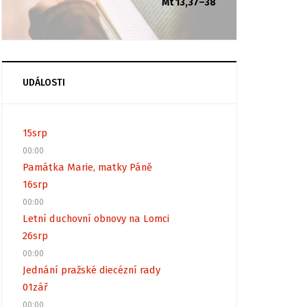
Mt 13,37–38
UDÁLOSTI
15
srp
00:00
Památka Marie, matky Páně
16
srp
00:00
Letní duchovní obnovy na Lomci
26
srp
00:00
Jednání pražské diecézní rady
01
zář
00:00