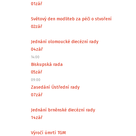
01
zář
Světový den modliteb za péči o stvoření
02
zář
Jednání olomoucké diecézní rady
04
zář
14:00
Biskupská rada
05
zář
09:00
Zasedání Ústřední rady
07
zář
Jednání brněnské diecézní rady
14
zář
Výročí úmrtí TGM