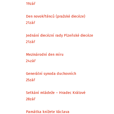
19
zář
Den novokřtěnců (pražské diecéze)
21
zář
Jednání diecézní rady Plzeňské diecéze
21
zář
Mezinárodní den míru
24
zář
Generální synoda duchovních
25
zář
Setkání mládeže – Hradec Králové
28
zář
Památka knížete Václava