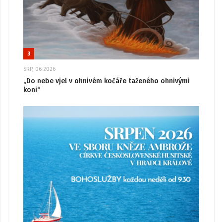
3
SRP, 06 2026
„Do nebe vjel v ohnivém kočáře taženého ohnivými
koni“