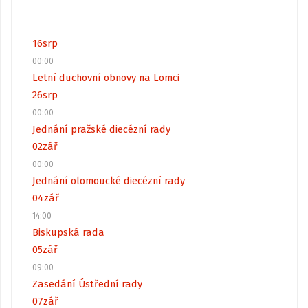
16
srp
00:00
Letní duchovní obnovy na Lomci
26
srp
00:00
Jednání pražské diecézní rady
02
zář
00:00
Jednání olomoucké diecézní rady
04
zář
14:00
Biskupská rada
05
zář
09:00
Zasedání Ústřední rady
07
zář