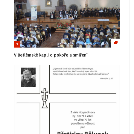
1
V Betlémské kapli o pokoře a smíření