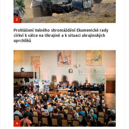
3
Prohlášení Valného shromáždění Ekumenické rady
církví k válce na Ukrajině a k situaci ukrajinských
uprchlíků
4