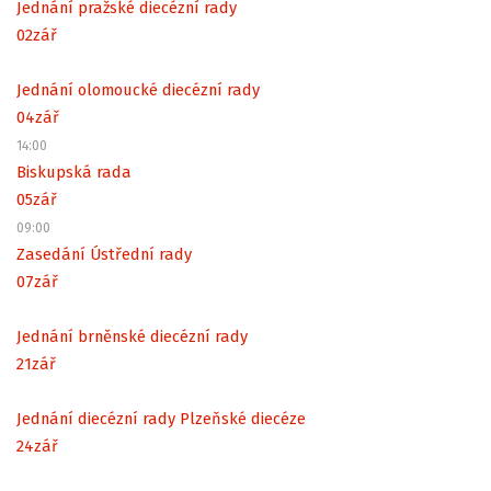
Jednání pražské diecézní rady
02
zář
Jednání olomoucké diecézní rady
04
zář
14:00
Biskupská rada
05
zář
09:00
Zasedání Ústřední rady
07
zář
Jednání brněnské diecézní rady
21
zář
Jednání diecézní rady Plzeňské diecéze
24
zář