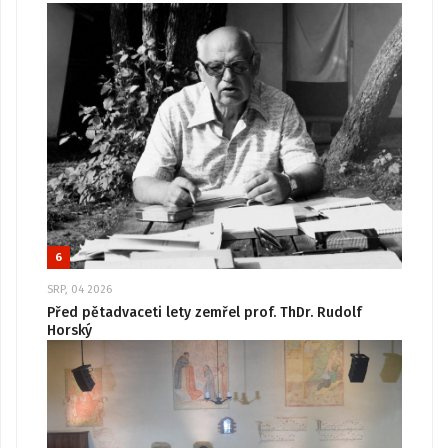
6
SRP, 04 2026
Před pětadvaceti lety zemřel prof. ThDr. Rudolf
Horský