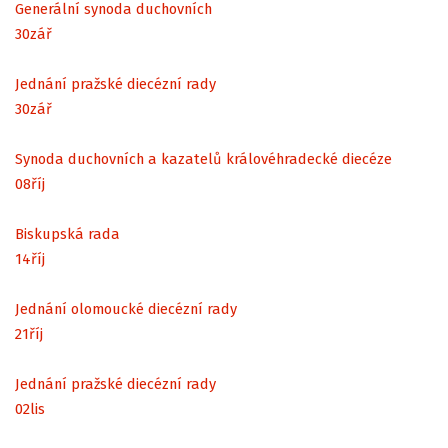
Generální synoda duchovních
30
zář
Jednání pražské diecézní rady
30
zář
Synoda duchovních a kazatelů královéhradecké diecéze
08
říj
Biskupská rada
14
říj
Jednání olomoucké diecézní rady
21
říj
Jednání pražské diecézní rady
02
lis