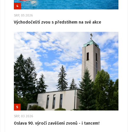
4
SRP, 05 2026
Východočeští zvou s předstihem na své akce
5
SRP, 03 2026
Oslava 90. výročí zavěšení zvonů - i tancem!