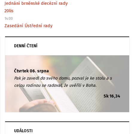
Jednání brněnské diecézní rady
20
lis
14:00
Zasedání Ústřední rady
DENNÍ ČTENÍ
Čtvrtek 06. srpna
Pak je zavedl do svého domu, pozval je ke stolu a s
celou rodinou se radoval, že uvěřili v Boha.
Sk 16,34
UDÁLOSTI