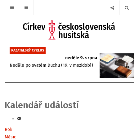
KAZATELSKÝ CYKLUS
neděle 9. srpna
Neděle po svatém Duchu (19. v mezidobí)
Kalendář událostí
Rok
Měsíc