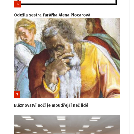
6
Odešla sestra farářka Alena Plocarová
1
Bláznovství Boží je moudřejší než lidé