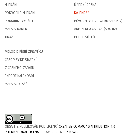
HLEDÁNÍ
ÚŘEDNÍ DESKA
POKROČILÉ HLEDÁNÍ
KALENDÁŘ
PODMÍNKY VYUŽITÍ
PŮVODNÍ VERZE WEBU (ARCHIV)
MAPA STRÁNEK
AKTUALNE.CCSH.CZ (ARCHIV)
TIRÁŽ
PODLE ŠTÍTKŮ
MELODIE PÍSNÍ ZPĚVNÍKU
ČASOPISY KE STAŽENÍ
Z ČESKÉHO ZÁPASU
EXPORT KALENDÁŘE
MAPA ADRESÁŘE
OBSAH JE PUBLIKOVÁN POD LICENCÍ
CREATIVE COMMONS ATTRIBUTION 4.0
INTERNATIONAL LICENSE
. POWERER BY
OPENSYS
.