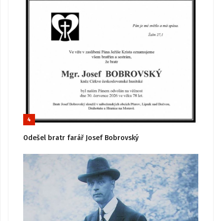
4
Odešel bratr farář Josef Bobrovský