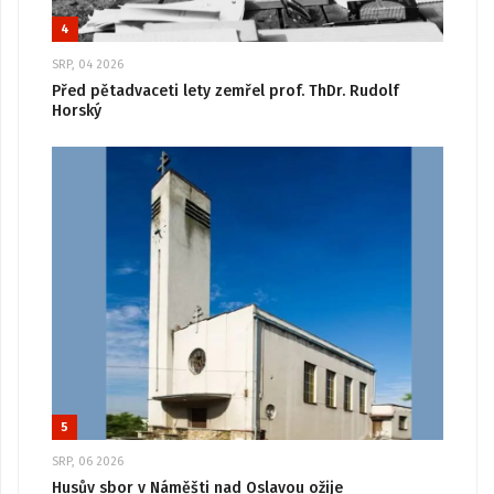
4
SRP, 04 2026
Před pětadvaceti lety zemřel prof. ThDr. Rudolf
Horský
5
SRP, 06 2026
Husův sbor v Náměšti nad Oslavou ožije