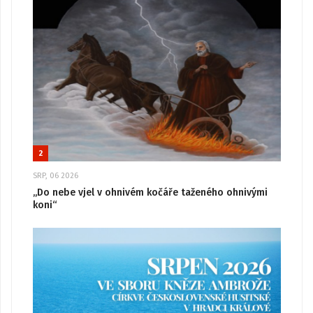
2
SRP, 06 2026
„Do nebe vjel v ohnivém kočáře taženého ohnivými
koni“