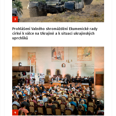
3
Prohlášení Valného shromáždění Ekumenické rady
církví k válce na Ukrajině a k situaci ukrajinských
uprchlíků
4