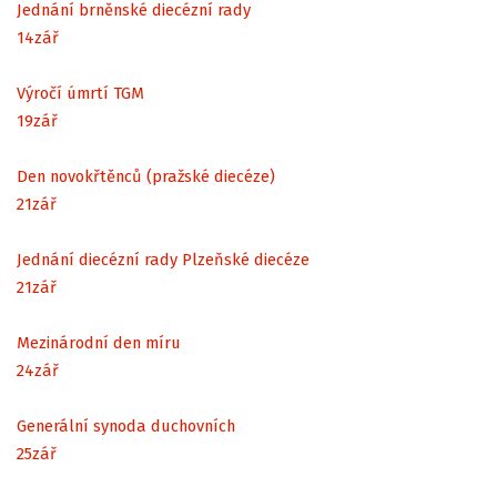
Jednání brněnské diecézní rady
14
zář
Výročí úmrtí TGM
19
zář
Den novokřtěnců (pražské diecéze)
21
zář
Jednání diecézní rady Plzeňské diecéze
21
zář
Mezinárodní den míru
24
zář
Generální synoda duchovních
25
zář