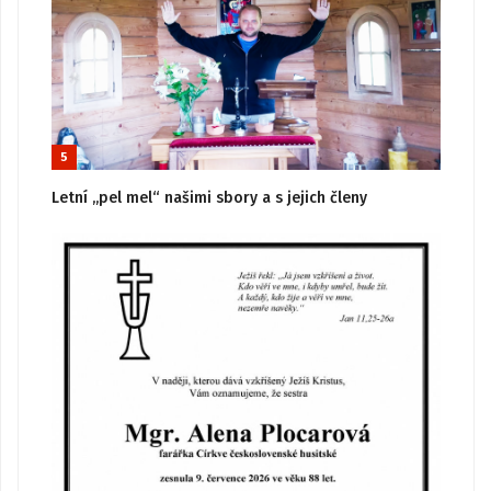
5
Letní „pel mel“ našimi sbory a s jejich členy