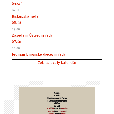
04
zář
14:00
Biskupská rada
05
zář
09:00
Zasedání Ústřední rady
07
zář
00:00
Jednání brněnské diecézní rady
Zobrazit celý kalendář