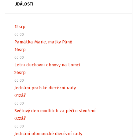
UDÁLOSTI
15
srp
00:00
Památka Marie, matky Páně
16
srp
00:00
Letní duchovní obnovy na Lomci
26
srp
00:00
Jednání pražské diecézní rady
01
zář
00:00
Světový den modliteb za péči o stvoření
02
zář
00:00
Jednání olomoucké diecézní rady