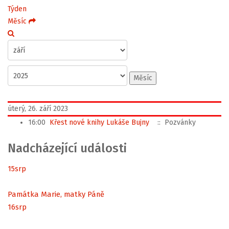
Týden
Měsíc
Měsíc
úterý, 26. září 2023
16:00
Křest nové knihy Lukáše Bujny
:: Pozvánky
Nadcházející události
15
srp
Památka Marie, matky Páně
16
srp