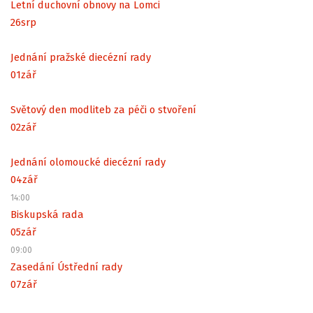
Letní duchovní obnovy na Lomci
26
srp
Jednání pražské diecézní rady
01
zář
Světový den modliteb za péči o stvoření
02
zář
Jednání olomoucké diecézní rady
04
zář
14:00
Biskupská rada
05
zář
09:00
Zasedání Ústřední rady
07
zář