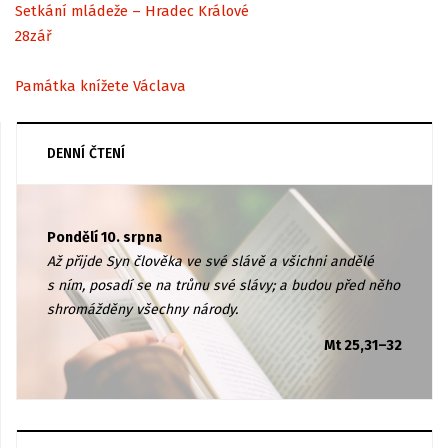
Setkání mládeže – Hradec Králové
28
zář
Památka knížete Václava
DENNÍ ČTENÍ
Pondělí 10. srpna
Až přijde Syn člověka ve své slávě a všichni andělé
s ním, posadí se na trůnu své slávy; a budou před něho
shromážděny všechny národy.
Mt 25,31–32