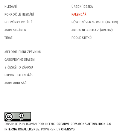
HLEDÁNÍ
ÚŘEDNÍ DESKA
POKROČILÉ HLEDÁNÍ
KALENDÁŘ
PODMÍNKY VYUŽITÍ
PŮVODNÍ VERZE WEBU (ARCHIV)
MAPA STRÁNEK
AKTUALNE.CCSH.CZ (ARCHIV)
TIRÁŽ
PODLE ŠTÍTKŮ
MELODIE PÍSNÍ ZPĚVNÍKU
ČASOPISY KE STAŽENÍ
Z ČESKÉHO ZÁPASU
EXPORT KALENDÁŘE
MAPA ADRESÁŘE
OBSAH JE PUBLIKOVÁN POD LICENCÍ
CREATIVE COMMONS ATTRIBUTION 4.0
INTERNATIONAL LICENSE
. POWERER BY
OPENSYS
.