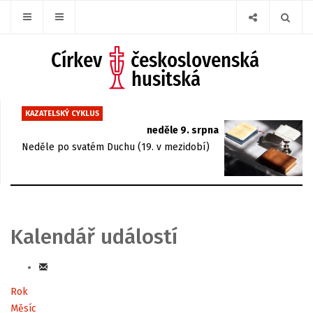
KAZATELSKÝ CYKLUS
neděle 9. srpna
Neděle po svatém Duchu (19. v mezidobí)
Kalendář událostí
Rok
Měsíc