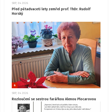
SRP, 04 2026
Před pětadvaceti lety zemřel prof. ThDr. Rudolf
Horský
6
SRP, 04 2026
Rozloučení se sestrou farářkou Alenou Plocarovou