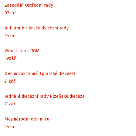
Zasedání Ústřední rady
07
zář
Jednání brněnské diecézní rady
14
zář
Výročí úmrtí TGM
19
zář
Den novokřtěnců (pražské diecéze)
21
zář
Jednání diecézní rady Plzeňské diecéze
21
zář
Mezinárodní den míru
24
zář