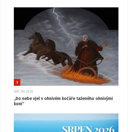
2
SRP, 06 2026
„Do nebe vjel v ohnivém kočáře taženého ohnivými
koni“