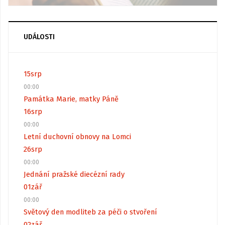
UDÁLOSTI
15
srp
00:00
Památka Marie, matky Páně
16
srp
00:00
Letní duchovní obnovy na Lomci
26
srp
00:00
Jednání pražské diecézní rady
01
zář
00:00
Světový den modliteb za péči o stvoření
02
zář