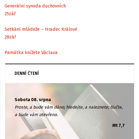
Generální synoda duchovních
25
zář
Setkání mládeže – Hradec Králové
28
zář
Památka knížete Václava
DENNÍ ČTENÍ
Sobota 08. srpna
Proste, a bude vám dáno; hledejte, a naleznete; tlučte,
a bude vám otevřeno.
Mt 7,7