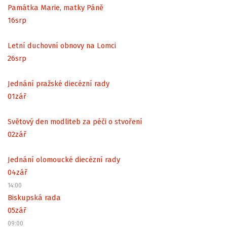
Památka Marie, matky Páně
16
srp
Letní duchovní obnovy na Lomci
26
srp
Jednání pražské diecézní rady
01
zář
Světový den modliteb za péči o stvoření
02
zář
Jednání olomoucké diecézní rady
04
zář
14:00
Biskupská rada
05
zář
09:00