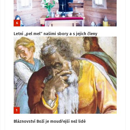
6
Letní „pel mel“ našimi sbory a s jejich členy
1
Bláznovství Boží je moudřejší než lidé