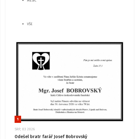
MĚSÍC
VŠE
1
SRP, 03 2026
Odešel bratr farář Josef Bobrovský