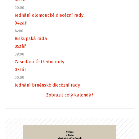
00:00
Jednání olomoucké diecézní rady
04
zář
14:00
Biskupská rada
05
zář
09:00
Zasedání Ústřední rady
07
zář
00:00
Jednání brněnské diecézní rady
Zobrazit celý kalendář