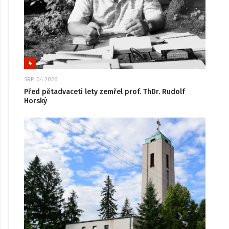
4
SRP, 04 2026
Před pětadvaceti lety zemřel prof. ThDr. Rudolf
Horský