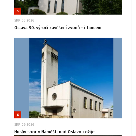
5
SRP, 03 2026
Oslava 90. výročí zavěšení zvonů - i tancem!
6
SRP, 06 2026
Husův sbor v Náměšti nad Oslavou ožije