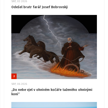
SRP, 03 2026
Odešel bratr farář Josef Bobrovský
2
SRP, 06 2026
„Do nebe vjel v ohnivém kočáře taženého ohnivými
koni“