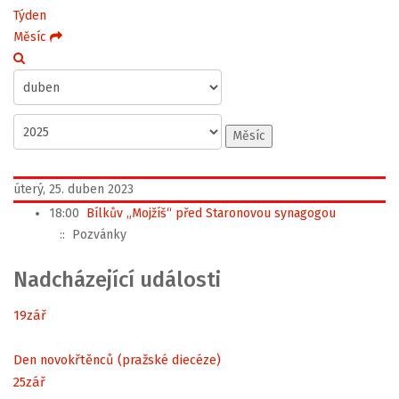
Týden
Měsíc
Měsíc
úterý, 25. duben 2023
18:00
Bílkův „Mojžíš“ před Staronovou synagogou
:: Pozvánky
Nadcházející události
19
zář
Den novokřtěnců (pražské diecéze)
25
zář