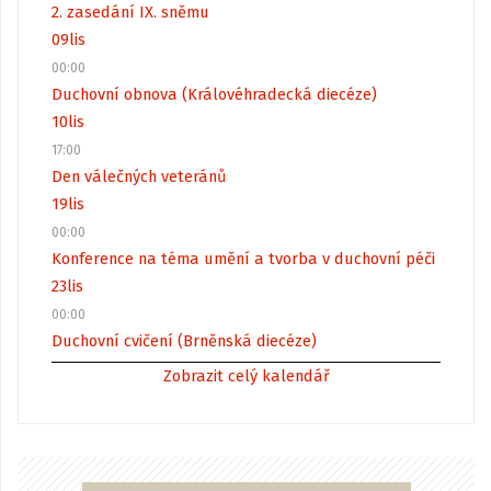
2. zasedání IX. sněmu
09
lis
00:00
Duchovní obnova (Královéhradecká diecéze)
10
lis
17:00
Den válečných veteránů
19
lis
00:00
Konference na téma umění a tvorba v duchovní péči
23
lis
00:00
Duchovní cvičení (Brněnská diecéze)
Zobrazit celý kalendář