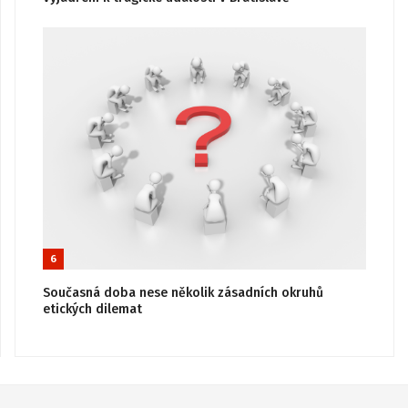
6
Současná doba nese několik zásadních okruhů
etických dilemat