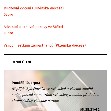
Duchovní cvičení (Brněnská diecéze)
03
pro
Adventní duchovní obnovy ve Štěkni
18
pro
Vánoční setkání zaměstnanců (Plzeňská diecéze)
DENNÍ ČTENÍ
Pondělí 10. srpna
Až přijde Syn člověka ve své slávě a všichni andělé
s ním, posadí se na trůnu své slávy; a budou před něho
shromážděny všechny národy.
Mt 25,31–32