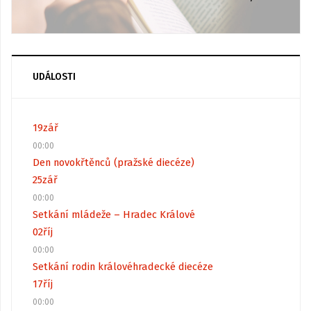
UDÁLOSTI
19
zář
00:00
Den novokřtěnců (pražské diecéze)
25
zář
00:00
Setkání mládeže – Hradec Králové
02
říj
00:00
Setkání rodin královéhradecké diecéze
17
říj
00:00