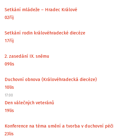
Setkání mládeže – Hradec Králové
02
říj
Setkání rodin královéhradecké diecéze
17
říj
2. zasedání IX. sněmu
09
lis
Duchovní obnova (Královéhradecká diecéze)
10
lis
17:00
Den válečných veteránů
19
lis
Konference na téma umění a tvorba v duchovní péči
23
lis