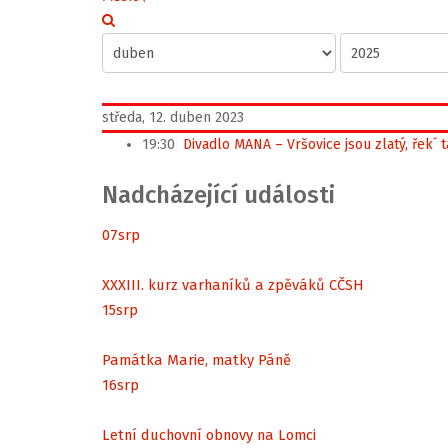
středa, 12. duben 2023
19:30
Divadlo MANA – Vršovice jsou zlatý, řek´ 
Nadcházející události
07
srp
XXXIII. kurz varhaníků a zpěváků CČSH
15
srp
Památka Marie, matky Páně
16
srp
Letní duchovní obnovy na Lomci