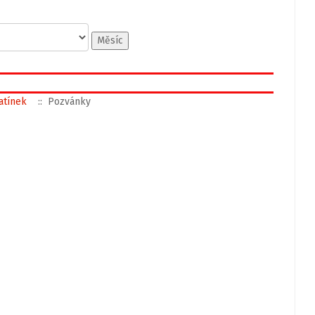
Měsíc
tatínek
:: Pozvánky