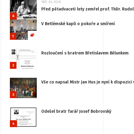
SRP, 04 2026
Před pětadvaceti lety zemřel prof. ThDr. Rudo
6
V Betlémské kapli o pokoře a smíření
1
Rozloučení s bratrem Břetislavem Bělunkem
2
Vše co napsal Mistr Jan Hus je nyní k dispozici 
3
Odešel bratr farář Josef Bobrovský
4