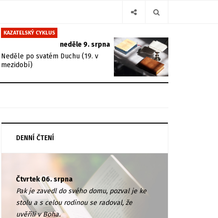
KAZATELSKÝ CYKLUS
neděle 9. srpna
Neděle po svatém Duchu (19. v
mezidobí)
DENNÍ ČTENÍ
Čtvrtek 06. srpna
Pak je zavedl do svého domu, pozval je ke
stolu a s celou rodinou se radoval, že
uvěřili v Boha.