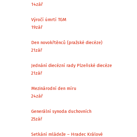
14
zář
Výročí úmrtí TGM
19
zář
Den novokřtěnců (pražské diecéze)
21
zář
Jednání diecézní rady Plzeňské diecéze
21
zář
Mezinárodní den míru
24
zář
Generální synoda duchovních
25
zář
Setkání mládeže – Hradec Králové