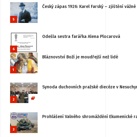
Český zápas 1926: Karel Farský – zjištění vážn
5
Odešla sestra farářka Alena Plocarová
6
Bláznovství Boží je moudřejší než lidé
1
Synoda duchovních pražské diecéze v Nesuchy
2
Prohlášení Valného shromáždění Ekumenické rady
3