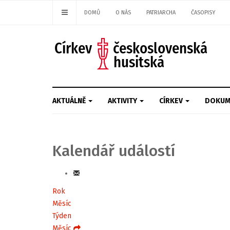
DOMŮ
O NÁS
PATRIARCHA
ČASOPISY
AKTUÁLNĚ
AKTIVITY
CÍRKEV
DOKUM
Kalendář událostí
Rok
Měsíc
Týden
Měsíc