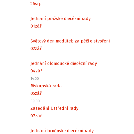
26
srp
Jednání pražské diecézní rady
01
zář
Světový den modliteb za péči o stvoření
02
zář
Jednání olomoucké diecézní rady
04
zář
14:00
Biskupská rada
05
zář
09:00
Zasedání Ústřední rady
07
zář
Jednání brněnské diecézní rady