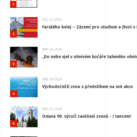
1
ČVC, 31 2026
Farského kolej – Zázemí pro studium a život v 
2
SRP, 06 2026
„Do nebe vjel v ohnivém kočáře taženého ohni
3
SRP, 05 2026
Východočeští zvou s předstihem na své akce
4
SRP, 03 2026
Oslava 90. výročí zavěšení zvonů - i tancem!
5