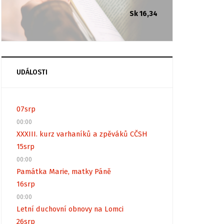
Sk 16,34
UDÁLOSTI
07
srp
00:00
XXXIII. kurz varhaníků a zpěváků CČSH
15
srp
00:00
Památka Marie, matky Páně
16
srp
00:00
Letní duchovní obnovy na Lomci
26
srp