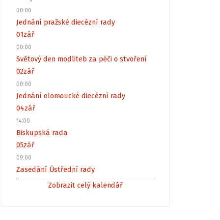
00:00
Jednání pražské diecézní rady
01
zář
00:00
Světový den modliteb za péči o stvoření
02
zář
00:00
Jednání olomoucké diecézní rady
04
zář
14:00
Biskupská rada
05
zář
09:00
Zasedání Ústřední rady
Zobrazit celý kalendář