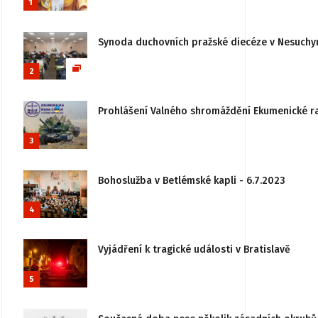
1
Synoda duchovních pražské diecéze v Nesuchy
2
Prohlášení Valného shromáždění Ekumenické rady
3
Bohoslužba v Betlémské kapli - 6.7.2023
4
Vyjádření k tragické události v Bratislavě
5