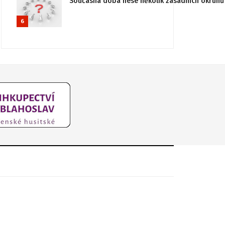
Současná doba nese několik zásadních okruhů 
6