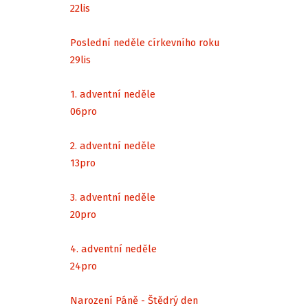
22
lis
Poslední neděle církevního roku
29
lis
1. adventní neděle
06
pro
2. adventní neděle
13
pro
3. adventní neděle
20
pro
4. adventní neděle
24
pro
Narození Páně - Štědrý den