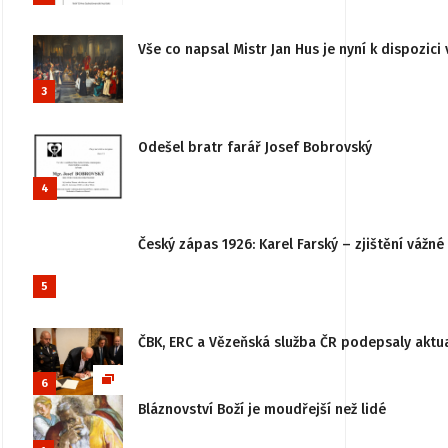
Vše co napsal Mistr Jan Hus je nyní k dispozici 
3
Odešel bratr farář Josef Bobrovský
4
Český zápas 1926: Karel Farský – zjištění vážn
5
ČBK, ERC a Vězeňská služba ČR podepsaly aktu
6
Bláznovství Boží je moudřejší než lidé