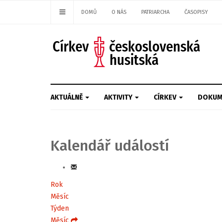
DOMŮ
O NÁS
PATRIARCHA
ČASOPISY
AKTUÁLNĚ
AKTIVITY
CÍRKEV
DOKUM
Kalendář událostí
Rok
Měsíc
Týden
Měsíc