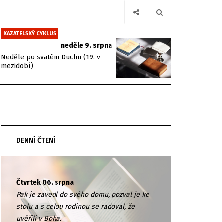
KAZATELSKÝ CYKLUS
neděle 9. srpna
Neděle po svatém Duchu (19. v
mezidobí)
DENNÍ ČTENÍ
Čtvrtek 06. srpna
Pak je zavedl do svého domu, pozval je ke
stolu a s celou rodinou se radoval, že
uvěřili v Boha.