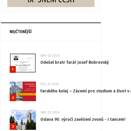
NEJČTENĚJŠÍ
SRP, 03 2026
Odešel bratr farář Josef Bobrovský
1
ČVC, 31 2026
Farského kolej – Zázemí pro studium a život v 
2
SRP, 03 2026
Oslava 90. výročí zavěšení zvonů - i tancem!
3