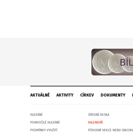
AKTUÁLNĚ
AKTIVITY
CÍRKEV
DOKUMENTY
HLEDÁNÍ
ÚŘEDNÍ DESKA
POKROČILÉ HLEDÁNÍ
KALENDÁŘ
PODMÍNKY VYUŽITÍ
PŮVODNÍ VERZE WEBU (ARCHIV