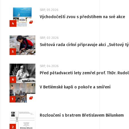
SRP, 05 2026
Východočeští zvou s předstihem na své akce
4
SRP, 03 2026
Světová rada církví připravuje akci „Světový tý
5
SRP, 04 2026
Před pětadvaceti lety zemřel prof. ThDr. Rudo
6
V Betlémské kapli o pokoře a smíření
1
Rozloučení s bratrem Břetislavem Bělunkem
2