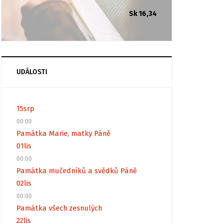
Sk 16,34
UDÁLOSTI
15
srp
00:00
Památka Marie, matky Páně
01
lis
00:00
Památka mučedníků a svědků Páně
02
lis
00:00
Památka všech zesnulých
22
lis