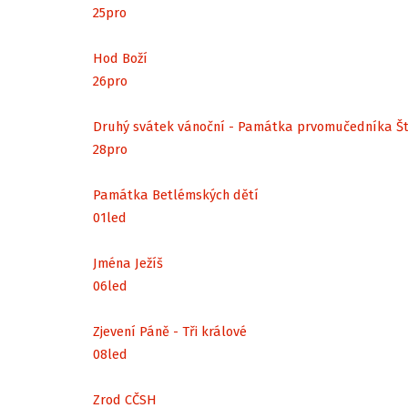
25
pro
Hod Boží
26
pro
Druhý svátek vánoční - Památka prvomučedníka Š
28
pro
Památka Betlémských dětí
01
led
Jména Ježíš
06
led
Zjevení Páně - Tři králové
08
led
Zrod CČSH