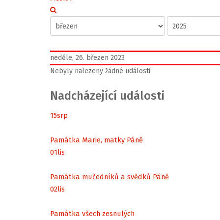
neděle, 26. březen 2023
Nebyly nalezeny žádné události
Nadcházející události
15
srp
Památka Marie, matky Páně
01
lis
Památka mučedníků a svědků Páně
02
lis
Památka všech zesnulých