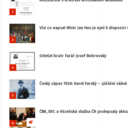
Rozloučení s bratrem Břetislavem Bělunkem
2
Vše co napsal Mistr Jan Hus je nyní k dispozici 
3
Odešel bratr farář Josef Bobrovský
4
Český zápas 1926: Karel Farský – zjištění vážn
5
ČBK, ERC a Vězeňská služba ČR podepsaly aktu
6