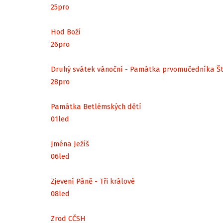
25
pro
Hod Boží
26
pro
Druhý svátek vánoční - Památka prvomučedníka Š
28
pro
Památka Betlémských dětí
01
led
Jména Ježíš
06
led
Zjevení Páně - Tři králové
08
led
Zrod CČSH