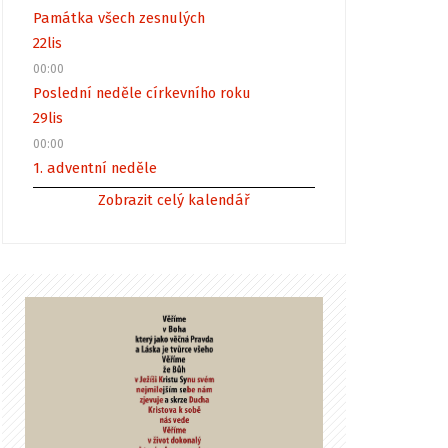
Památka všech zesnulých
22
lis
00:00
Poslední neděle církevního roku
29
lis
00:00
1. adventní neděle
Zobrazit celý kalendář