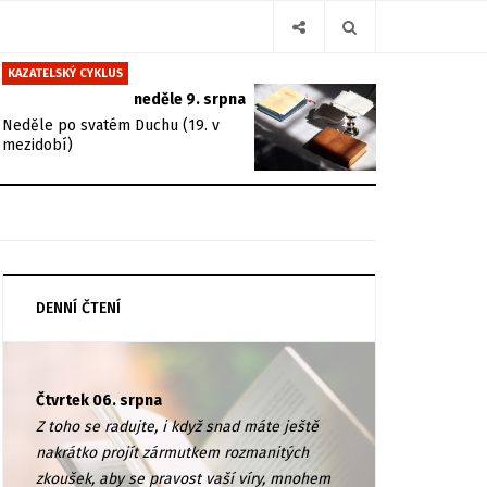
KAZATELSKÝ CYKLUS
neděle 9. srpna
Neděle po svatém Duchu (19. v
mezidobí)
DENNÍ ČTENÍ
Čtvrtek 06. srpna
Z toho se radujte, i když snad máte ještě
nakrátko projít zármutkem rozmanitých
zkoušek, aby se pravost vaší víry, mnohem