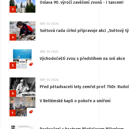
Oslava 90. výročí zavěšení zvonů - i tancem!
3
SRP, 03 2026
Světová rada církví připravuje akci „Světový tý
4
SRP, 05 2026
Východočeští zvou s předstihem na své akce
5
SRP, 04 2026
Před pětadvaceti lety zemřel prof. ThDr. Rudo
6
V Betlémské kapli o pokoře a smíření
1