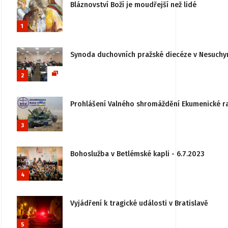
Bláznovství Boží je moudřejší než lidé
1
Synoda duchovních pražské diecéze v Nesuchy
2
Prohlášení Valného shromáždění Ekumenické rady
3
Bohoslužba v Betlémské kapli - 6.7.2023
4
Vyjádření k tragické události v Bratislavě
5