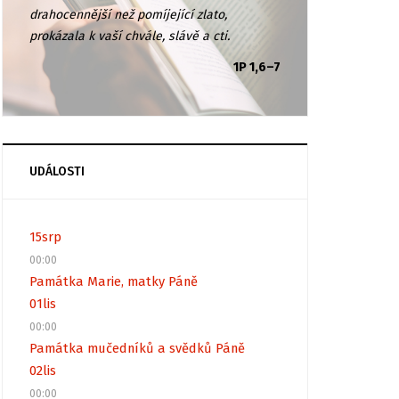
drahocennější než pomíjející zlato,
prokázala k vaší chvále, slávě a cti.
1P 1,6–7
UDÁLOSTI
15
srp
00:00
Památka Marie, matky Páně
01
lis
00:00
Památka mučedníků a svědků Páně
02
lis
00:00