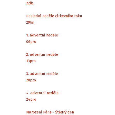
22
lis
Poslední neděle církevního roku
29
lis
1. adventní neděle
06
pro
2. adventní neděle
13
pro
3. adventní neděle
20
pro
4. adventní neděle
24
pro
Narození Páně - Štědrý den