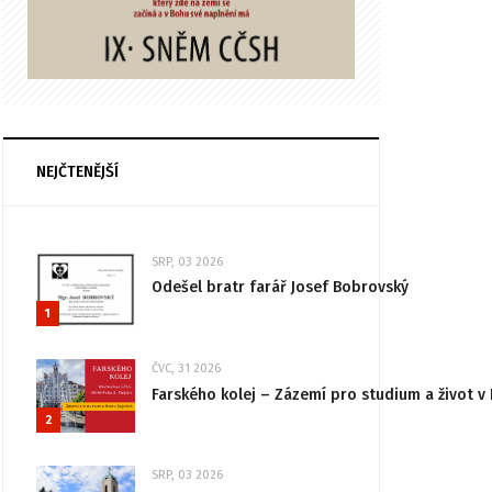
NEJČTENĚJŠÍ
SRP, 03 2026
Odešel bratr farář Josef Bobrovský
1
ČVC, 31 2026
Farského kolej – Zázemí pro studium a život v 
2
SRP, 03 2026