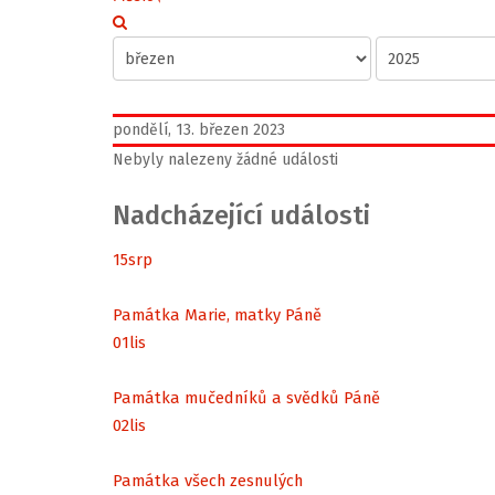
pondělí, 13. březen 2023
Nebyly nalezeny žádné události
Nadcházející události
15
srp
Památka Marie, matky Páně
01
lis
Památka mučedníků a svědků Páně
02
lis
Památka všech zesnulých