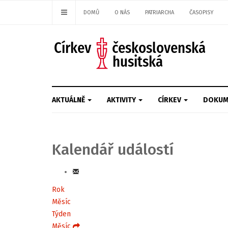
DOMŮ
O NÁS
PATRIARCHA
ČASOPISY
AKTUÁLNĚ
AKTIVITY
CÍRKEV
DOKUM
Kalendář událostí
Rok
Měsíc
Týden
Měsíc