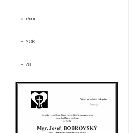
TÝDEN
MĚSÍC
VŠE