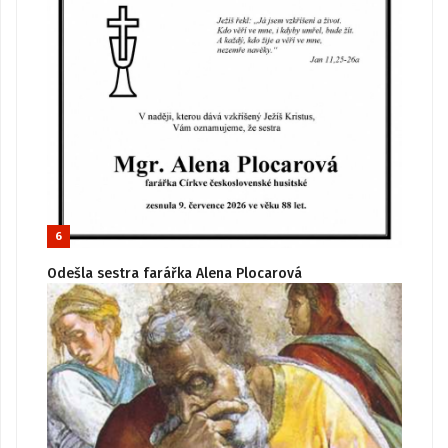
6
Odešla sestra farářka Alena Plocarová