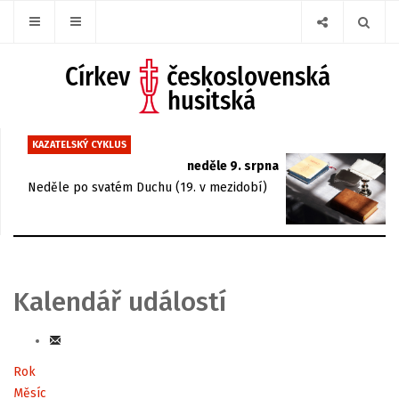
KAZATELSKÝ CYKLUS
neděle 9. srpna
Neděle po svatém Duchu (19. v mezidobí)
Kalendář událostí
Rok
Měsíc