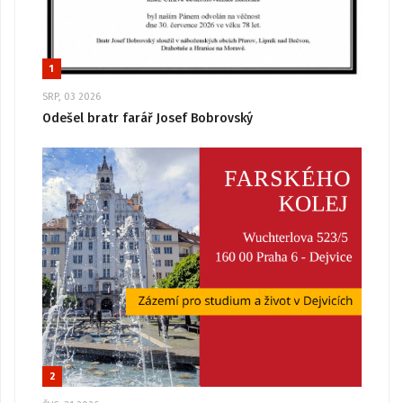
1
SRP, 03 2026
Odešel bratr farář Josef Bobrovský
2