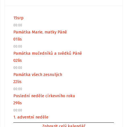
15
srp
00:00
Památka Marie, matky Páně
01
lis
00:00
Památka mučedníků a svědků Páně
02
lis
00:00
Památka všech zesnulých
22
lis
00:00
Poslední neděle církevního roku
29
lis
00:00
1. adventní neděle
Zobrazit celý kalendář