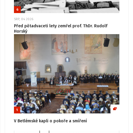
6
SRP, 04 2026
Před pětadvaceti lety zemřel prof. ThDr. Rudolf
Horský
1
V Betlémské kapli o pokoře a smíření