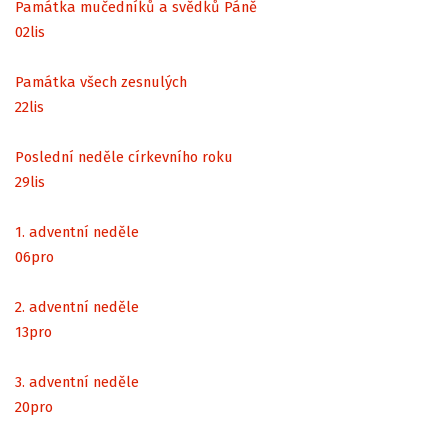
Památka mučedníků a svědků Páně
02
lis
Památka všech zesnulých
22
lis
Poslední neděle církevního roku
29
lis
1. adventní neděle
06
pro
2. adventní neděle
13
pro
3. adventní neděle
20
pro