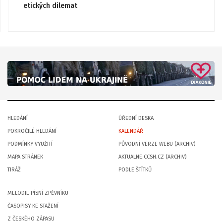
etických dilemat
HLEDÁNÍ
ÚŘEDNÍ DESKA
POKROČILÉ HLEDÁNÍ
KALENDÁŘ
PODMÍNKY VYUŽITÍ
PŮVODNÍ VERZE WEBU (ARCHIV)
MAPA STRÁNEK
AKTUALNE.CCSH.CZ (ARCHIV)
TIRÁŽ
PODLE ŠTÍTKŮ
MELODIE PÍSNÍ ZPĚVNÍKU
ČASOPISY KE STAŽENÍ
Z ČESKÉHO ZÁPASU