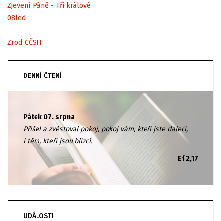
Zjevení Páně - Tři králové
08
led
Zrod CČSH
DENNÍ ČTENÍ
Pátek 07. srpna
Přišel a zvěstoval pokoj, pokoj vám, kteří jste dalecí,
i těm, kteří jsou blízcí.
Ef 2,17
UDÁLOSTI