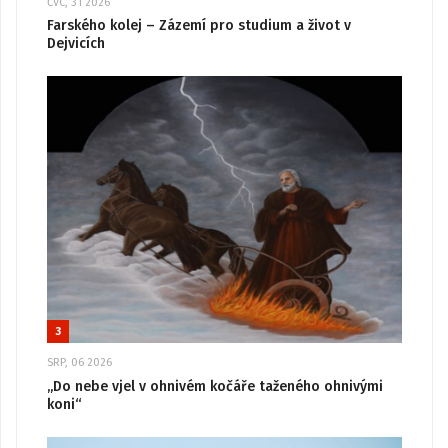
ČVC, 31 2026
Farského kolej – Zázemí pro studium a život v
Dejvicích
3
SRP, 06 2026
„Do nebe vjel v ohnivém kočáře taženého ohnivými
koni“