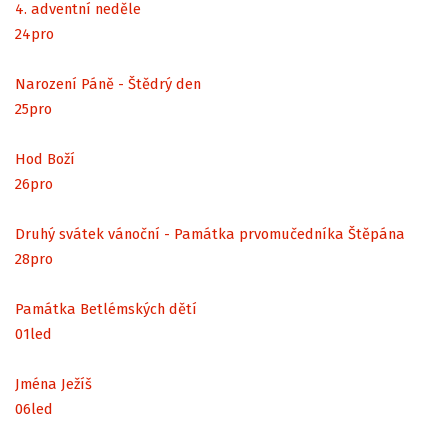
4. adventní neděle
24
pro
Narození Páně - Štědrý den
25
pro
Hod Boží
26
pro
Druhý svátek vánoční - Památka prvomučedníka Štěpána
28
pro
Památka Betlémských dětí
01
led
Jména Ježíš
06
led