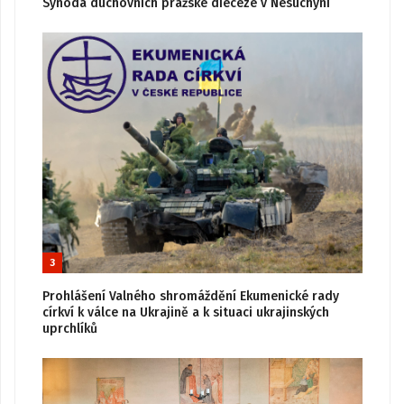
Synoda duchovních pražské diecéze v Nesuchyni
3
Prohlášení Valného shromáždění Ekumenické rady
církví k válce na Ukrajině a k situaci ukrajinských
uprchlíků