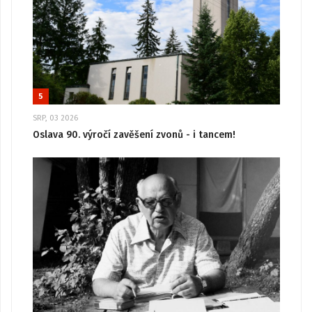
5
SRP, 03 2026
Oslava 90. výročí zavěšení zvonů - i tancem!