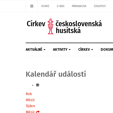
DOMŮ
O NÁS
PATRIARCHA
ČASOPISY
AKTUÁLNĚ
AKTIVITY
CÍRKEV
DOKUM
Kalendář událostí
Rok
Měsíc
Týden
Měsíc