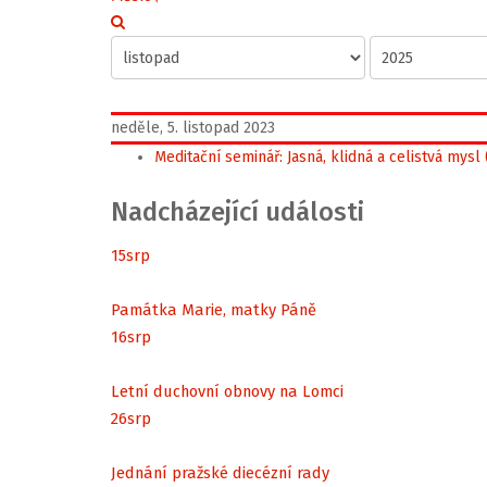
neděle, 5. listopad 2023
Meditační seminář: Jasná, klidná a celistvá mys
Nadcházející události
15
srp
Památka Marie, matky Páně
16
srp
Letní duchovní obnovy na Lomci
26
srp
Jednání pražské diecézní rady