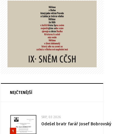
NEJČTENĚJŠÍ
SRP, 03 2026
Odešel bratr farář Josef Bobrovský
1