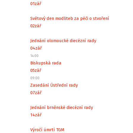
01
zář
Světový den modliteb za péči o stvoření
02
zář
Jednání olomoucké diecézní rady
04
zář
14:00
Biskupská rada
05
zář
09:00
Zasedání Ústřední rady
07
zář
Jednání brněnské diecézní rady
14
zář
Výročí úmrtí TGM