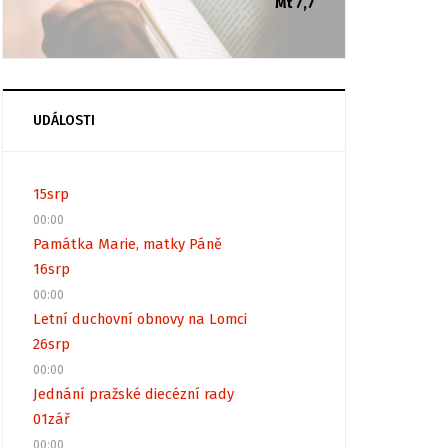
Mt 7,7
UDÁLOSTI
15
srp
00:00
Památka Marie, matky Páně
16
srp
00:00
Letní duchovní obnovy na Lomci
26
srp
00:00
Jednání pražské diecézní rady
01
zář
00:00