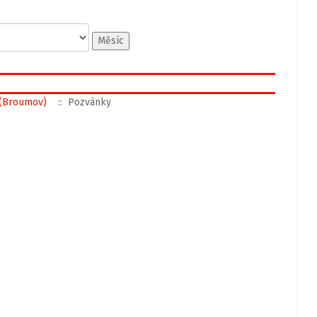
Měsíc
l (Broumov)
:: Pozvánky