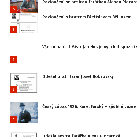
Rozloučení se sestrou farářkou Alenou Plocar
6
Rozloučení s bratrem Břetislavem Bělunkem
1
Vše co napsal Mistr Jan Hus je nyní k dispozici 
2
Odešel bratr farář Josef Bobrovský
3
Český zápas 1926: Karel Farský – zjištění vážn
4
Odešla sestra farářka Alena Plocarová