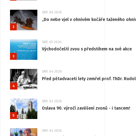
SRP, 06 2026
„Do nebe vjel v ohnivém kočáře taženého ohni
2
SRP, 05 2026
Východočeští zvou s předstihem na své akce
3
SRP, 04 2026
Před pětadvaceti lety zemřel prof. ThDr. Rudo
4
SRP, 03 2026
Oslava 90. výročí zavěšení zvonů - i tancem!
5
SRP, 04 2026