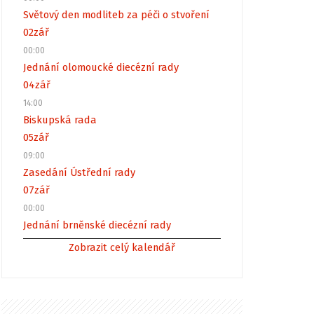
Světový den modliteb za péči o stvoření
02
zář
00:00
Jednání olomoucké diecézní rady
04
zář
14:00
Biskupská rada
05
zář
09:00
Zasedání Ústřední rady
07
zář
00:00
Jednání brněnské diecézní rady
Zobrazit celý kalendář