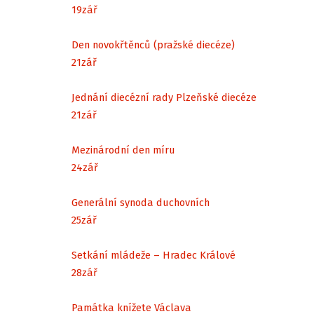
19
zář
Den novokřtěnců (pražské diecéze)
21
zář
Jednání diecézní rady Plzeňské diecéze
21
zář
Mezinárodní den míru
24
zář
Generální synoda duchovních
25
zář
Setkání mládeže – Hradec Králové
28
zář
Památka knížete Václava