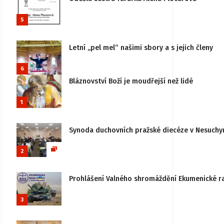
5
Letní „pel mel“ našimi sbory a s jejich členy
6
Bláznovství Boží je moudřejší než lidé
1
Synoda duchovních pražské diecéze v Nesuchy
2
Prohlášení Valného shromáždění Ekumenické rady
3