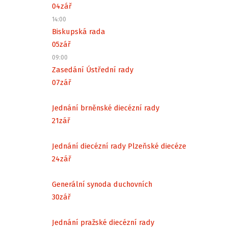
04
zář
14:00
Biskupská rada
05
zář
09:00
Zasedání Ústřední rady
07
zář
Jednání brněnské diecézní rady
21
zář
Jednání diecézní rady Plzeňské diecéze
24
zář
Generální synoda duchovních
30
zář
Jednání pražské diecézní rady