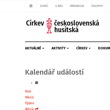
DOMŮ
O NÁS
PATRIARCHA
ČASOPISY
AKTUÁLNĚ
AKTIVITY
CÍRKEV
DOKUM
Kalendář událostí
Rok
Měsíc
Týden
Měsíc