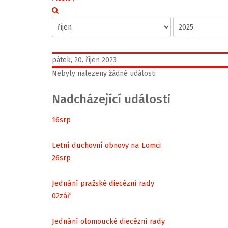
pátek, 20. říjen 2023
Nebyly nalezeny žádné události
Nadcházející události
16
srp
Letní duchovní obnovy na Lomci
26
srp
Jednání pražské diecézní rady
02
zář
Jednání olomoucké diecézní rady