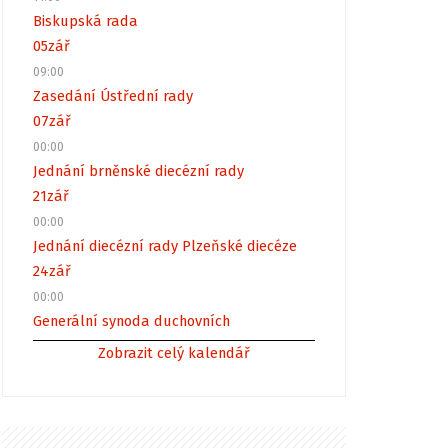
Biskupská rada
05
zář
09:00
Zasedání Ústřední rady
07
zář
00:00
Jednání brněnské diecézní rady
21
zář
00:00
Jednání diecézní rady Plzeňské diecéze
24
zář
00:00
Generální synoda duchovních
Zobrazit celý kalendář