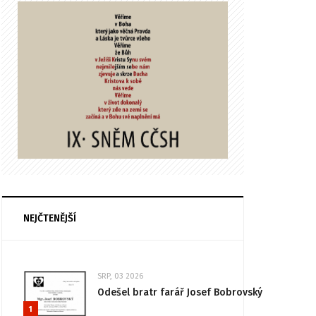
NEJČTENĚJŠÍ
SRP, 03 2026
Odešel bratr farář Josef Bobrovský
1