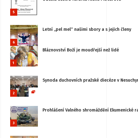
5
Letní „pel mel“ našimi sbory a s jejich členy
6
Bláznovství Boží je moudřejší než lidé
1
Synoda duchovních pražské diecéze v Nesuchy
2
Prohlášení Valného shromáždění Ekumenické rady
3