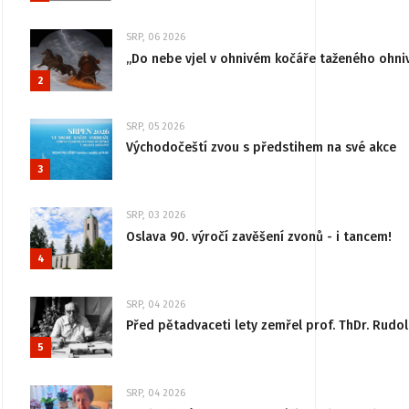
SRP, 06 2026
„Do nebe vjel v ohnivém kočáře taženého ohni
2
SRP, 05 2026
Východočeští zvou s předstihem na své akce
3
SRP, 03 2026
Oslava 90. výročí zavěšení zvonů - i tancem!
4
SRP, 04 2026
Před pětadvaceti lety zemřel prof. ThDr. Rudo
5
SRP, 04 2026