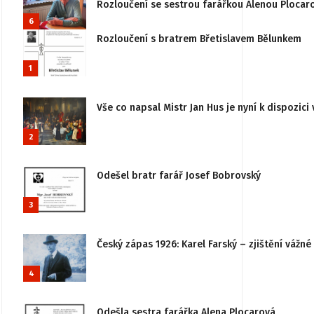
Rozloučení se sestrou farářkou Alenou Plocar
6
Rozloučení s bratrem Břetislavem Bělunkem
1
Vše co napsal Mistr Jan Hus je nyní k dispozici 
2
Odešel bratr farář Josef Bobrovský
3
Český zápas 1926: Karel Farský – zjištění vážn
4
Odešla sestra farářka Alena Plocarová