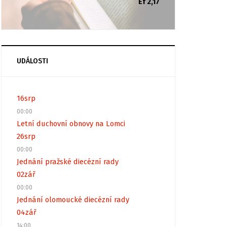
Ef 2,17
UDÁLOSTI
16
srp
00:00
Letní duchovní obnovy na Lomci
26
srp
00:00
Jednání pražské diecézní rady
02
zář
00:00
Jednání olomoucké diecézní rady
04
zář
14:00