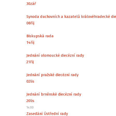
30
zář
Synoda duchovních a kazatelů královéhradecké di
08
říj
Biskupská rada
14
říj
Jednání olomoucké diecézní rady
21
říj
Jednání pražské diecézní rady
02
lis
Jednání brněnské diecézní rady
20
lis
14:00
Zasedání Ústřední rady