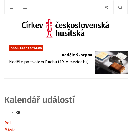
KAZATELSKÝ CYKLUS
neděle 9. srpna
Neděle po svatém Duchu (19. v mezidobí)
Kalendář událostí
Rok
Měsíc