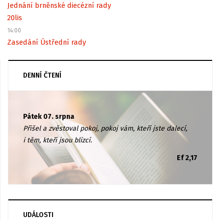
Jednání brněnské diecézní rady
20
lis
14:00
Zasedání Ústřední rady
DENNÍ ČTENÍ
Pátek 07. srpna
Přišel a zvěstoval pokoj, pokoj vám, kteří jste dalecí,
i těm, kteří jsou blízcí.
Ef 2,17
UDÁLOSTI