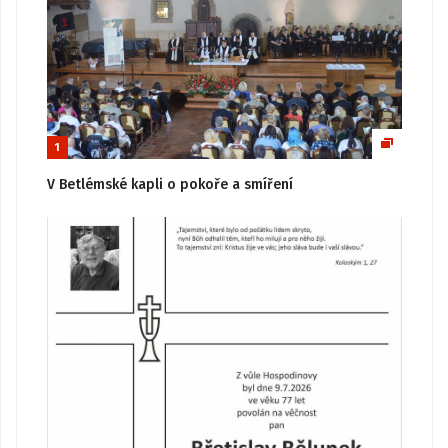
1
V Betlémské kapli o pokoře a smíření