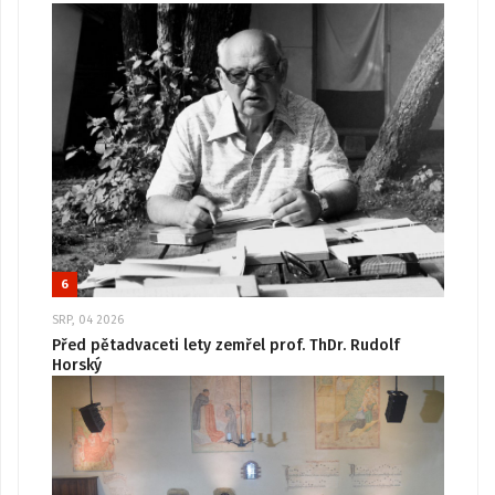
6
SRP, 04 2026
Před pětadvaceti lety zemřel prof. ThDr. Rudolf
Horský