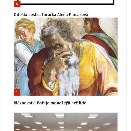
6
Odešla sestra farářka Alena Plocarová
1
Bláznovství Boží je moudřejší než lidé