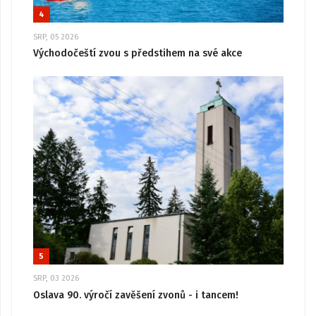
4
SRP, 05 2026
Východočeští zvou s předstihem na své akce
5
SRP, 03 2026
Oslava 90. výročí zavěšení zvonů - i tancem!