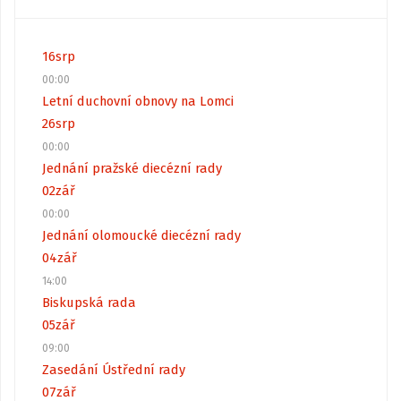
16
srp
00:00
Letní duchovní obnovy na Lomci
26
srp
00:00
Jednání pražské diecézní rady
02
zář
00:00
Jednání olomoucké diecézní rady
04
zář
14:00
Biskupská rada
05
zář
09:00
Zasedání Ústřední rady
07
zář