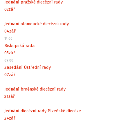
Jednání pražské diecézní rady
02
zář
Jednání olomoucké diecézní rady
04
zář
14:00
Biskupská rada
05
zář
09:00
Zasedání Ústřední rady
07
zář
Jednání brněnské diecézní rady
21
zář
Jednání diecézní rady Plzeňské diecéze
24
zář