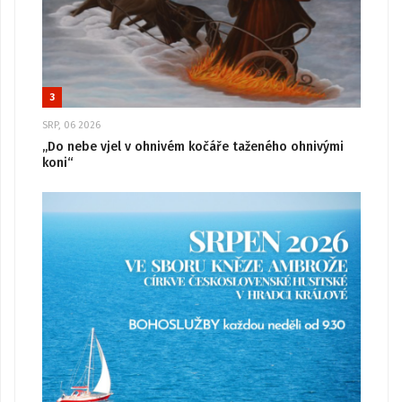
3
SRP, 06 2026
„Do nebe vjel v ohnivém kočáře taženého ohnivými
koni“