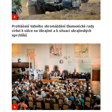
3
Prohlášení Valného shromáždění Ekumenické rady
církví k válce na Ukrajině a k situaci ukrajinských
uprchlíků
4