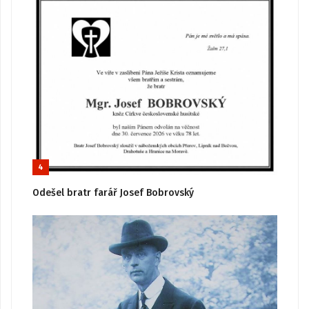
4
Odešel bratr farář Josef Bobrovský