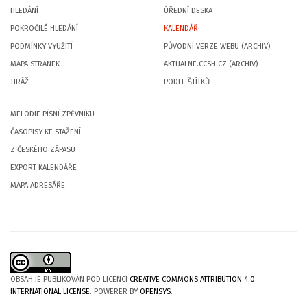
HLEDÁNÍ
ÚŘEDNÍ DESKA
POKROČILÉ HLEDÁNÍ
KALENDÁŘ
PODMÍNKY VYUŽITÍ
PŮVODNÍ VERZE WEBU (ARCHIV)
MAPA STRÁNEK
AKTUALNE.CCSH.CZ (ARCHIV)
TIRÁŽ
PODLE ŠTÍTKŮ
MELODIE PÍSNÍ ZPĚVNÍKU
ČASOPISY KE STAŽENÍ
Z ČESKÉHO ZÁPASU
EXPORT KALENDÁŘE
MAPA ADRESÁŘE
OBSAH JE PUBLIKOVÁN POD LICENCÍ
CREATIVE COMMONS ATTRIBUTION 4.0
INTERNATIONAL LICENSE
. POWERER BY
OPENSYS
.