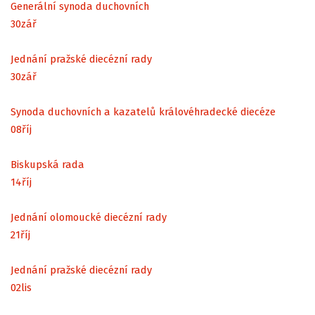
Generální synoda duchovních
30
zář
Jednání pražské diecézní rady
30
zář
Synoda duchovních a kazatelů královéhradecké diecéze
08
říj
Biskupská rada
14
říj
Jednání olomoucké diecézní rady
21
říj
Jednání pražské diecézní rady
02
lis