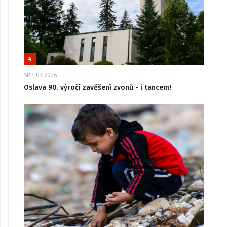
4
SRP, 03 2026
Oslava 90. výročí zavěšení zvonů - i tancem!