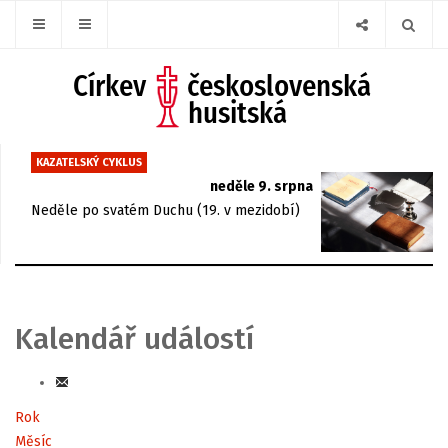
KAZATELSKÝ CYKLUS
neděle 9. srpna
Neděle po svatém Duchu (19. v mezidobí)
Kalendář událostí
Rok
Měsíc