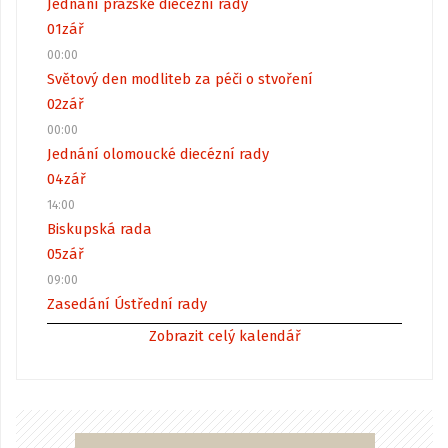
Jednání pražské diecézní rady
01
zář
00:00
Světový den modliteb za péči o stvoření
02
zář
00:00
Jednání olomoucké diecézní rady
04
zář
14:00
Biskupská rada
05
zář
09:00
Zasedání Ústřední rady
Zobrazit celý kalendář