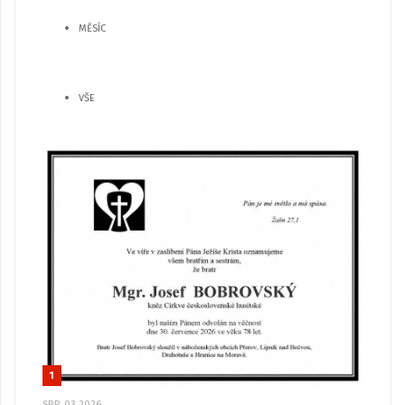
MĚSÍC
VŠE
1
SRP, 03 2026