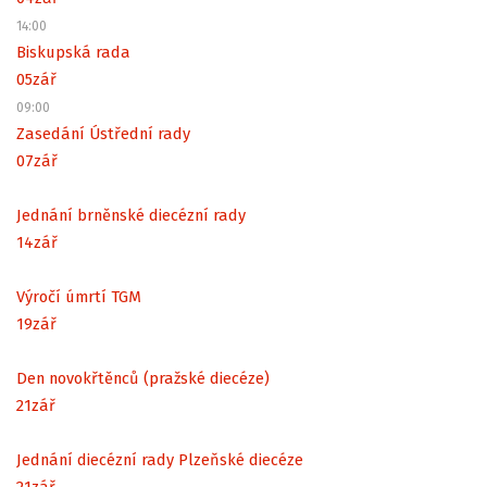
14:00
Biskupská rada
05
zář
09:00
Zasedání Ústřední rady
07
zář
Jednání brněnské diecézní rady
14
zář
Výročí úmrtí TGM
19
zář
Den novokřtěnců (pražské diecéze)
21
zář
Jednání diecézní rady Plzeňské diecéze
21
zář