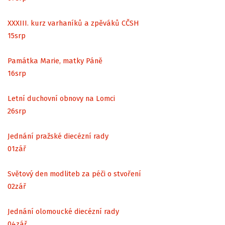
XXXIII. kurz varhaníků a zpěváků CČSH
15
srp
Památka Marie, matky Páně
16
srp
Letní duchovní obnovy na Lomci
26
srp
Jednání pražské diecézní rady
01
zář
Světový den modliteb za péči o stvoření
02
zář
Jednání olomoucké diecézní rady
04
zář