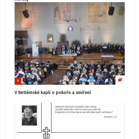
1
V Betlémské kapli o pokoře a smíření