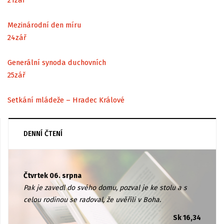
Mezinárodní den míru
24
zář
Generální synoda duchovních
25
zář
Setkání mládeže – Hradec Králové
DENNÍ ČTENÍ
Čtvrtek 06. srpna
Pak je zavedl do svého domu, pozval je ke stolu a s
celou rodinou se radoval, že uvěřili v Boha.
Sk 16,34