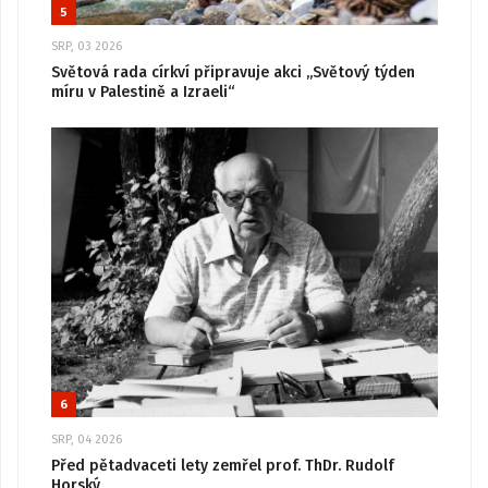
5
SRP, 03 2026
Světová rada církví připravuje akci „Světový týden
míru v Palestině a Izraeli“
6
SRP, 04 2026
Před pětadvaceti lety zemřel prof. ThDr. Rudolf
Horský