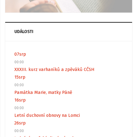
UDÁLOSTI
07
srp
00:00
XXXIII. kurz varhaníků a zpěváků CČSH
15
srp
00:00
Památka Marie, matky Páně
16
srp
00:00
Letní duchovní obnovy na Lomci
26
srp
00:00