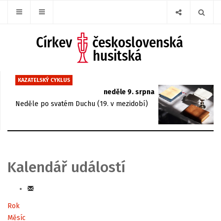
KAZATELSKÝ CYKLUS
neděle 9. srpna
Neděle po svatém Duchu (19. v mezidobí)
Kalendář událostí
Rok
Měsíc