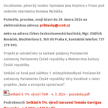
Vocalissimo, pěvecký soubor Gymnázia Jana Keplera v Praze pod
vedením sbormistra Romana Michálka
Potvrďte, prosíme, svoji účast do 29. února 2024 na
elektronickou adresu:
prihlasky@ccsh.cz
nebo na
adresu Církev československá husitská, Mgr
. Oldřich
Nováček, Wuchterlova 5, 160 00 Praha 6, kontaktní telefon: 737
279 993.
Projekt je uskutečněn za laskavé podpory Poslanecké
sněmovny Parlamentu České republiky a Ministerstva kultury
České republiky.
Setkání se koná pod záštitou 1. místopředsedkyně Poslanecké
sněmovny Parlamentu České republiky Věry Kovářové v rámci
projektu „Naše a evropská společnost”.
Setkání k 174. výročí TGM - 4. 3. 2024 - pozvánka.pdf
Podrobnosti:
Setkání k 174. výročí narození Tomáše Garrigua