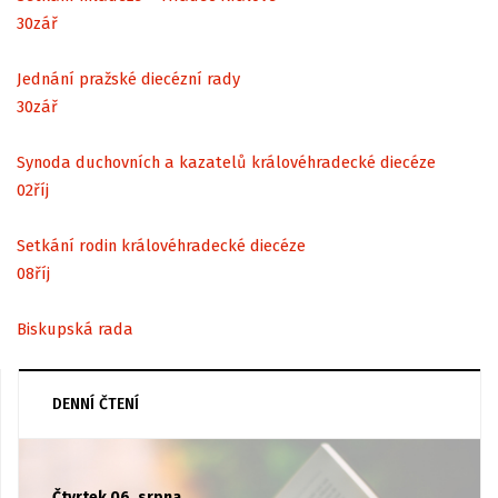
30
zář
Jednání pražské diecézní rady
30
zář
Synoda duchovních a kazatelů královéhradecké diecéze
02
říj
Setkání rodin královéhradecké diecéze
08
říj
Biskupská rada
DENNÍ ČTENÍ
Čtvrtek 06. srpna