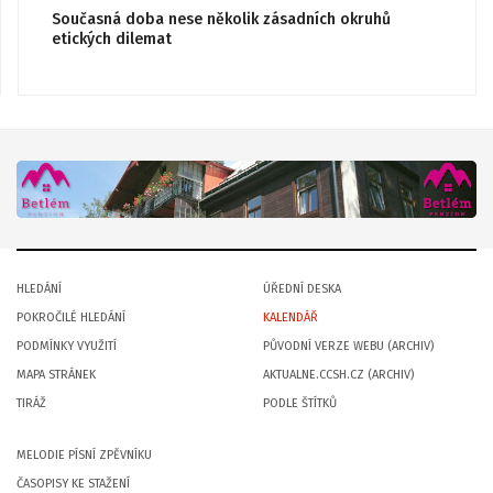
Současná doba nese několik zásadních okruhů
etických dilemat
HLEDÁNÍ
ÚŘEDNÍ DESKA
POKROČILÉ HLEDÁNÍ
KALENDÁŘ
PODMÍNKY VYUŽITÍ
PŮVODNÍ VERZE WEBU (ARCHIV)
MAPA STRÁNEK
AKTUALNE.CCSH.CZ (ARCHIV)
TIRÁŽ
PODLE ŠTÍTKŮ
MELODIE PÍSNÍ ZPĚVNÍKU
ČASOPISY KE STAŽENÍ