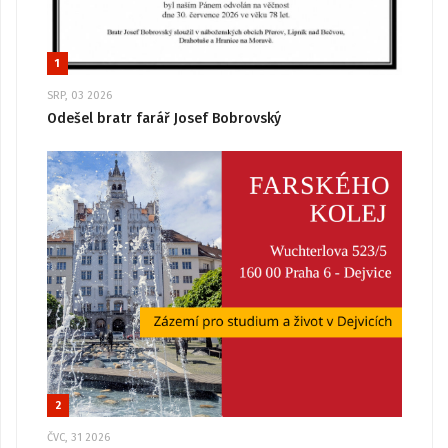
1
SRP, 03 2026
Odešel bratr farář Josef Bobrovský
2
ČVC, 31 2026