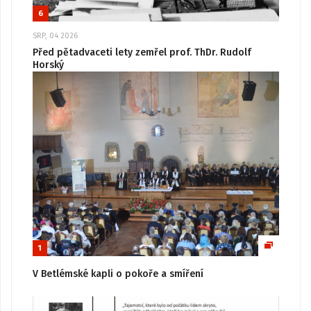
6
SRP, 04 2026
Před pětadvaceti lety zemřel prof. ThDr. Rudolf
Horský
1
V Betlémské kapli o pokoře a smíření