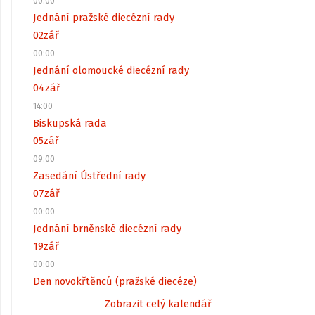
00:00
Jednání pražské diecézní rady
02
zář
00:00
Jednání olomoucké diecézní rady
04
zář
14:00
Biskupská rada
05
zář
09:00
Zasedání Ústřední rady
07
zář
00:00
Jednání brněnské diecézní rady
19
zář
00:00
Den novokřtěnců (pražské diecéze)
Zobrazit celý kalendář