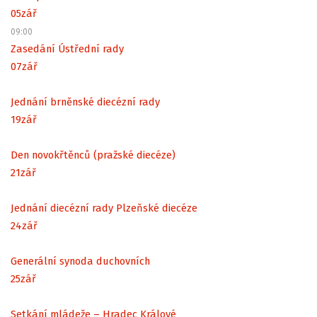
05
zář
09:00
Zasedání Ústřední rady
07
zář
Jednání brněnské diecézní rady
19
zář
Den novokřtěnců (pražské diecéze)
21
zář
Jednání diecézní rady Plzeňské diecéze
24
zář
Generální synoda duchovních
25
zář
Setkání mládeže – Hradec Králové