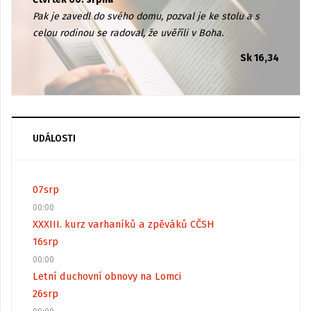
Pak je zavedl do svého domu, pozval je ke stolu a s
celou rodinou se radoval, že uvěřili v Boha.
Sk 16,34
UDÁLOSTI
07
srp
00:00
XXXIII. kurz varhaníků a zpěváků CČSH
16
srp
00:00
Letní duchovní obnovy na Lomci
26
srp