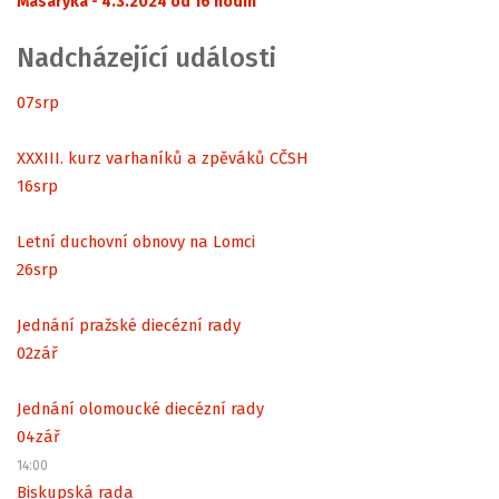
Masaryka - 4.3.2024 od 16 hodin
Nadcházející události
07
srp
XXXIII. kurz varhaníků a zpěváků CČSH
16
srp
Letní duchovní obnovy na Lomci
26
srp
Jednání pražské diecézní rady
02
zář
Jednání olomoucké diecézní rady
04
zář
14:00
Biskupská rada