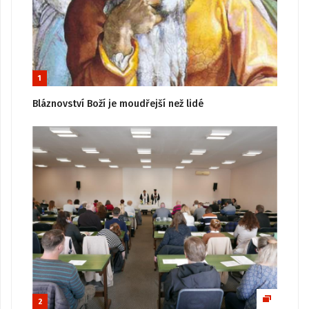
1
Bláznovství Boží je moudřejší než lidé
2