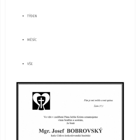
TÝDEN
MĚSÍC
VŠE