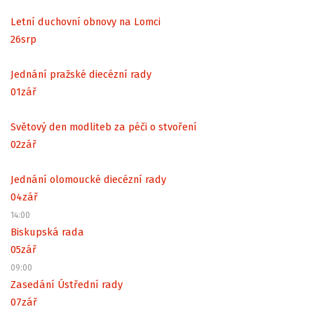
Letní duchovní obnovy na Lomci
26
srp
Jednání pražské diecézní rady
01
zář
Světový den modliteb za péči o stvoření
02
zář
Jednání olomoucké diecézní rady
04
zář
14:00
Biskupská rada
05
zář
09:00
Zasedání Ústřední rady
07
zář