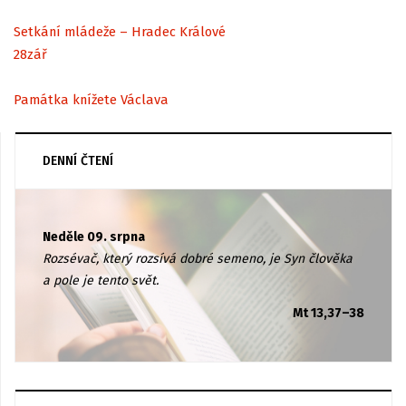
Setkání mládeže – Hradec Králové
28
zář
Památka knížete Václava
DENNÍ ČTENÍ
Neděle 09. srpna
Rozsévač, který rozsívá dobré semeno, je Syn člověka
a pole je tento svět.
Mt 13,37–38