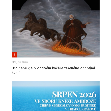
2
SRP, 06 2026
„Do nebe vjel v ohnivém kočáře taženého ohnivými
koni“