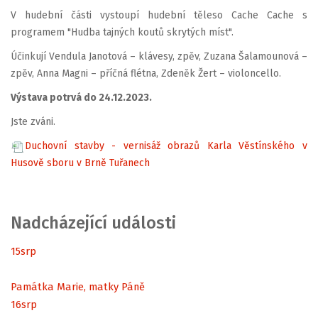
V hudební části vystoupí hudební těleso Cache Cache s
programem "Hudba tajných koutů skrytých míst".
Účinkují Vendula Janotová – klávesy, zpěv, Zuzana Šalamounová –
zpěv, Anna Magni – příčná flétna, Zdeněk Žert – violoncello.
Výstava potrvá do 24.12.2023.
Jste zváni.
Duchovní stavby - vernisáž obrazů Karla Věstínského v
Husově sboru v Brně Tuřanech
Nadcházející události
15
srp
Památka Marie, matky Páně
16
srp