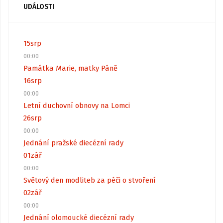
UDÁLOSTI
15
srp
00:00
Památka Marie, matky Páně
16
srp
00:00
Letní duchovní obnovy na Lomci
26
srp
00:00
Jednání pražské diecézní rady
01
zář
00:00
Světový den modliteb za péči o stvoření
02
zář
00:00
Jednání olomoucké diecézní rady