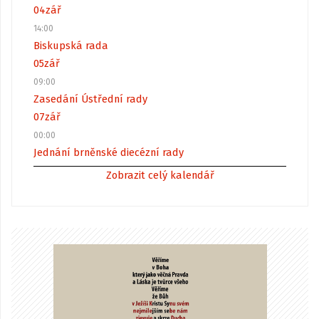
04
zář
14:00
Biskupská rada
05
zář
09:00
Zasedání Ústřední rady
07
zář
00:00
Jednání brněnské diecézní rady
Zobrazit celý kalendář