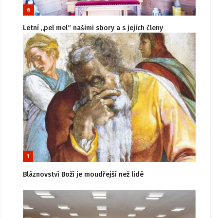
6
Letní „pel mel“ našimi sbory a s jejich členy
1
Bláznovství Boží je moudřejší než lidé