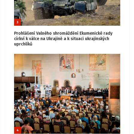
3
Prohlášení Valného shromáždění Ekumenické rady
církví k válce na Ukrajině a k situaci ukrajinských
uprchlíků
4