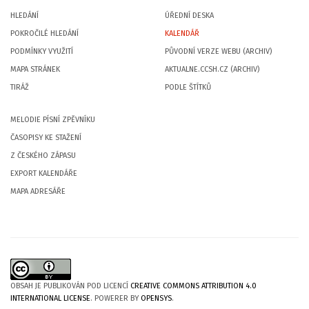
HLEDÁNÍ
ÚŘEDNÍ DESKA
POKROČILÉ HLEDÁNÍ
KALENDÁŘ
PODMÍNKY VYUŽITÍ
PŮVODNÍ VERZE WEBU (ARCHIV)
MAPA STRÁNEK
AKTUALNE.CCSH.CZ (ARCHIV)
TIRÁŽ
PODLE ŠTÍTKŮ
MELODIE PÍSNÍ ZPĚVNÍKU
ČASOPISY KE STAŽENÍ
Z ČESKÉHO ZÁPASU
EXPORT KALENDÁŘE
MAPA ADRESÁŘE
OBSAH JE PUBLIKOVÁN POD LICENCÍ
CREATIVE COMMONS ATTRIBUTION 4.0
INTERNATIONAL LICENSE
. POWERER BY
OPENSYS
.