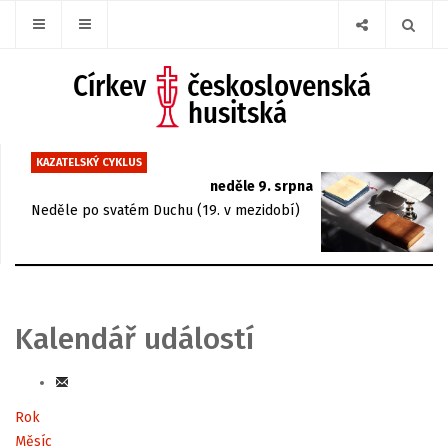
KAZATELSKÝ CYKLUS
neděle 9. srpna
Neděle po svatém Duchu (19. v mezidobí)
Kalendář událostí
Rok
Měsíc