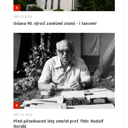
4
SRP, 03 2026
Oslava 90. výročí zavěšení zvonů - i tancem!
5
SRP, 04 2026
Před pětadvaceti lety zemřel prof. ThDr. Rudolf
Horský