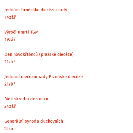
Jednání brněnské diecézní rady
14
zář
Výročí úmrtí TGM
19
zář
Den novokřtěnců (pražské diecéze)
21
zář
Jednání diecézní rady Plzeňské diecéze
21
zář
Mezinárodní den míru
24
zář
Generální synoda duchovních
25
zář