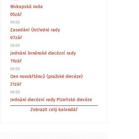
Biskupská rada
05
zář
09:00
Zasedání Ústřední rady
07
zář
00:00
Jednání brněnské diecézní rady
19
zář
00:00
Den novokřtěnců (pražské diecéze)
21
zář
00:00
Jednání diecézní rady Plzeňské diecéze
Zobrazit celý kalendář