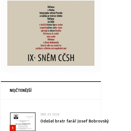
NEJČTENĚJŠÍ
SRP, 03 2026
Odešel bratr farář Josef Bobrovský
1