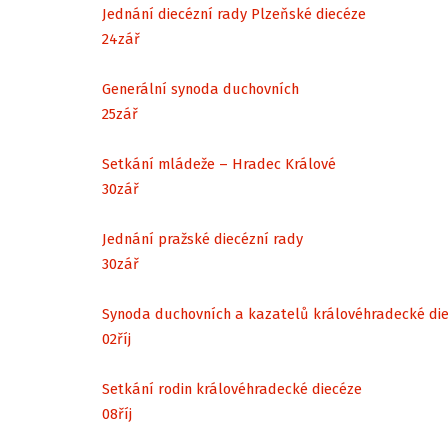
Jednání diecézní rady Plzeňské diecéze
24
zář
Generální synoda duchovních
25
zář
Setkání mládeže – Hradec Králové
30
zář
Jednání pražské diecézní rady
30
zář
Synoda duchovních a kazatelů královéhradecké di
02
říj
Setkání rodin královéhradecké diecéze
08
říj