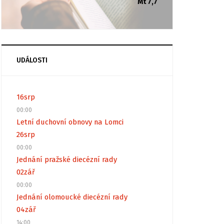
Mt 7,7
UDÁLOSTI
16
srp
00:00
Letní duchovní obnovy na Lomci
26
srp
00:00
Jednání pražské diecézní rady
02
zář
00:00
Jednání olomoucké diecézní rady
04
zář
14:00