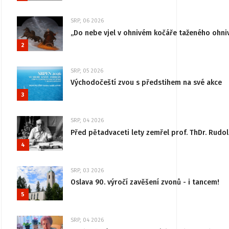
SRP, 06 2026
„Do nebe vjel v ohnivém kočáře taženého ohni
2
SRP, 05 2026
Východočeští zvou s předstihem na své akce
3
SRP, 04 2026
Před pětadvaceti lety zemřel prof. ThDr. Rudo
4
SRP, 03 2026
Oslava 90. výročí zavěšení zvonů - i tancem!
5
SRP, 04 2026