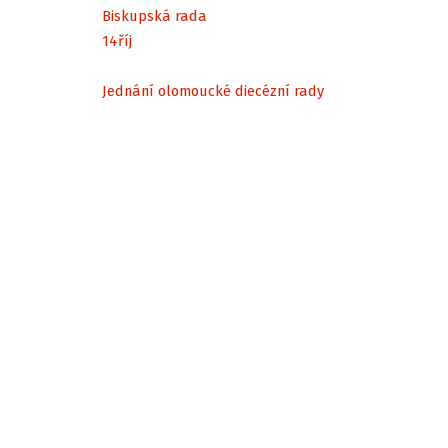
Biskupská rada
14
říj
Jednání olomoucké diecézní rady