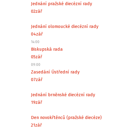
Jednání pražské diecézní rady
02
zář
Jednání olomoucké diecézní rady
04
zář
14:00
Biskupská rada
05
zář
09:00
Zasedání Ústřední rady
07
zář
Jednání brněnské diecézní rady
19
zář
Den novokřtěnců (pražské diecéze)
21
zář