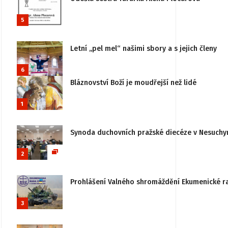
5
Letní „pel mel“ našimi sbory a s jejich členy
6
Bláznovství Boží je moudřejší než lidé
1
Synoda duchovních pražské diecéze v Nesuchy
2
Prohlášení Valného shromáždění Ekumenické rady
3