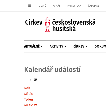
DOMŮ
O NÁS
PATRIARCHA
ČASOPISY
AKTUÁLNĚ
AKTIVITY
CÍRKEV
DOKUM
Kalendář událostí
Rok
Měsíc
Týden
Měsíc