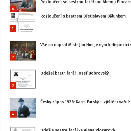
Rozloučení se sestrou farářkou Alenou Plocar
6
Rozloučení s bratrem Břetislavem Bělunkem
1
Vše co napsal Mistr Jan Hus je nyní k dispozici 
2
Odešel bratr farář Josef Bobrovský
3
Český zápas 1926: Karel Farský – zjištění vážn
4
Odešla sestra farářka Alena Plocarová