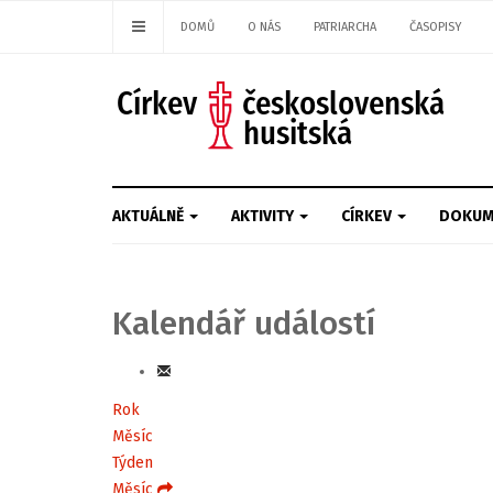
DOMŮ
O NÁS
PATRIARCHA
ČASOPISY
AKTUÁLNĚ
AKTIVITY
CÍRKEV
DOKUM
Kalendář událostí
Rok
Měsíc
Týden
Měsíc