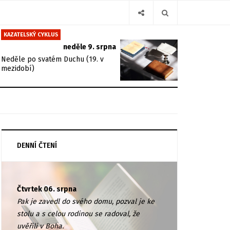
KAZATELSKÝ CYKLUS
neděle 9. srpna
Neděle po svatém Duchu (19. v
mezidobí)
DENNÍ ČTENÍ
Čtvrtek 06. srpna
Pak je zavedl do svého domu, pozval je ke
stolu a s celou rodinou se radoval, že
uvěřili v Boha.