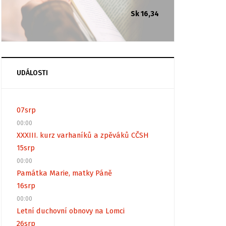
Sk 16,34
UDÁLOSTI
07
srp
00:00
XXXIII. kurz varhaníků a zpěváků CČSH
15
srp
00:00
Památka Marie, matky Páně
16
srp
00:00
Letní duchovní obnovy na Lomci
26
srp