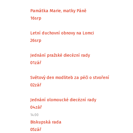
Památka Marie, matky Páně
16
srp
Letní duchovní obnovy na Lomci
26
srp
Jednání pražské diecézní rady
01
zář
Světový den modliteb za péči o stvoření
02
zář
Jednání olomoucké diecézní rady
04
zář
14:00
Biskupská rada
05
zář