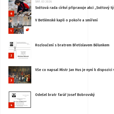
SRP, 03 2026
Světová rada církví připravuje akci „Světový tý
6
V Betlémské kapli o pokoře a smíření
1
Rozloučení s bratrem Břetislavem Bělunkem
2
Vše co napsal Mistr Jan Hus je nyní k dispozici 
3
Odešel bratr farář Josef Bobrovský
4