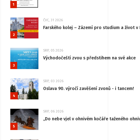
1
ČVC, 31 2026
Farského kolej – Zázemí pro studium a život v 
2
SRP, 05 2026
Východočeští zvou s předstihem na své akce
3
SRP, 03 2026
Oslava 90. výročí zavěšení zvonů - i tancem!
4
SRP, 06 2026
„Do nebe vjel v ohnivém kočáře taženého ohni
5