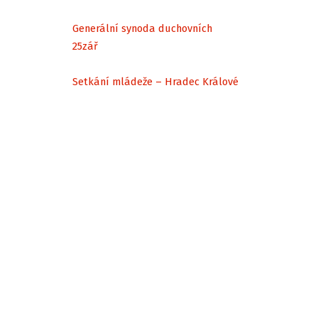
Generální synoda duchovních
25
zář
Setkání mládeže – Hradec Králové