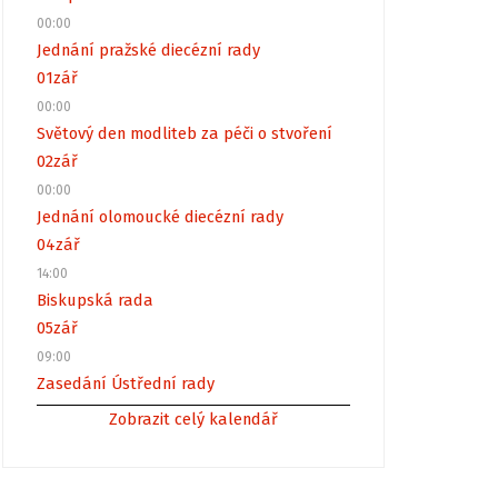
00:00
Jednání pražské diecézní rady
01
zář
00:00
Světový den modliteb za péči o stvoření
02
zář
00:00
Jednání olomoucké diecézní rady
04
zář
14:00
Biskupská rada
05
zář
09:00
Zasedání Ústřední rady
Zobrazit celý kalendář