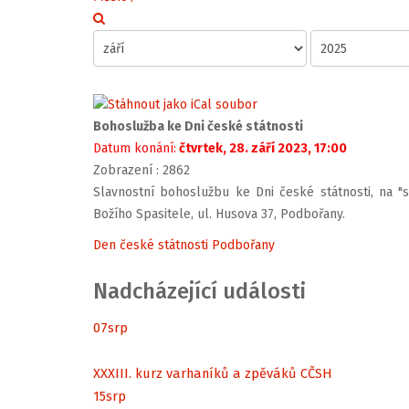
Bohoslužba ke Dni české státnosti
Datum konání:
čtvrtek, 28. září 2023, 17:00
Zobrazení
: 2862
Slavnostní bohoslužbu ke Dni české státnosti, na "s
Božího Spasitele, ul. Husova 37, Podbořany.
Den české státnosti Podbořany
Nadcházející události
07
srp
XXXIII. kurz varhaníků a zpěváků CČSH
15
srp