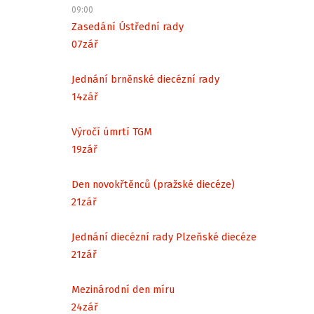
09:00
Zasedání Ústřední rady
07
zář
Jednání brněnské diecézní rady
14
zář
Výročí úmrtí TGM
19
zář
Den novokřtěnců (pražské diecéze)
21
zář
Jednání diecézní rady Plzeňské diecéze
21
zář
Mezinárodní den míru
24
zář