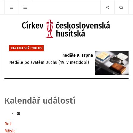
KAZATELSKÝ CYKLUS
neděle 9. srpna
Neděle po svatém Duchu (19. v mezidobí)
Kalendář událostí
Rok
Měsíc