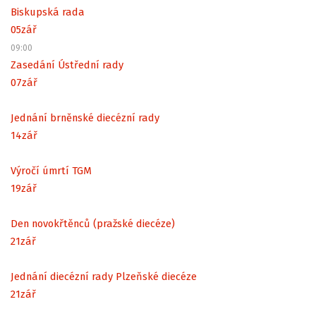
Biskupská rada
05
zář
09:00
Zasedání Ústřední rady
07
zář
Jednání brněnské diecézní rady
14
zář
Výročí úmrtí TGM
19
zář
Den novokřtěnců (pražské diecéze)
21
zář
Jednání diecézní rady Plzeňské diecéze
21
zář