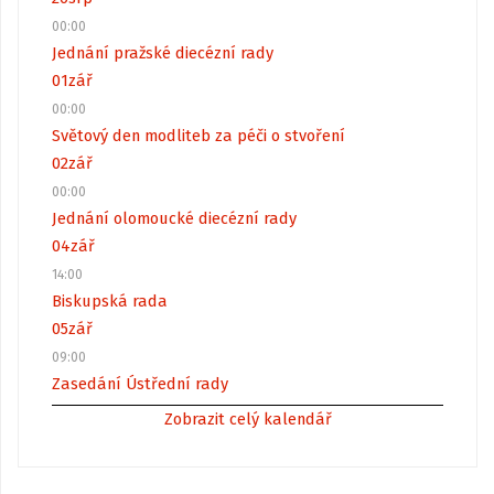
00:00
Jednání pražské diecézní rady
01
zář
00:00
Světový den modliteb za péči o stvoření
02
zář
00:00
Jednání olomoucké diecézní rady
04
zář
14:00
Biskupská rada
05
zář
09:00
Zasedání Ústřední rady
Zobrazit celý kalendář