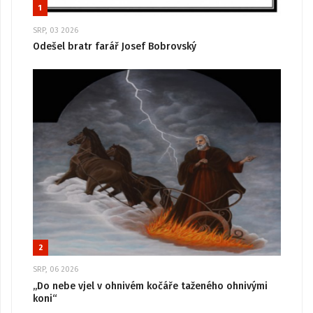
1
SRP, 03 2026
Odešel bratr farář Josef Bobrovský
2
SRP, 06 2026
„Do nebe vjel v ohnivém kočáře taženého ohnivými
koni“