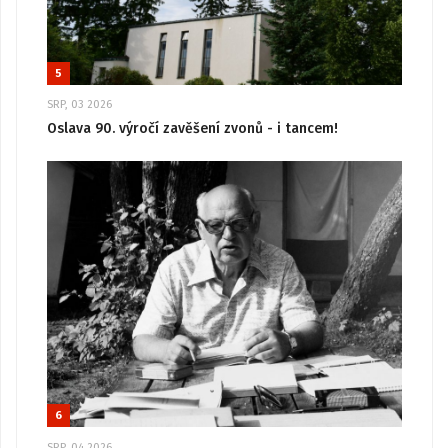
5
SRP, 03 2026
Oslava 90. výročí zavěšení zvonů - i tancem!
6
SRP, 04 2026