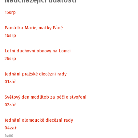
Nadcházející události
15
srp
Památka Marie, matky Páně
16
srp
Letní duchovní obnovy na Lomci
26
srp
Jednání pražské diecézní rady
01
zář
Světový den modliteb za péči o stvoření
02
zář
Jednání olomoucké diecézní rady
04
zář
14:00