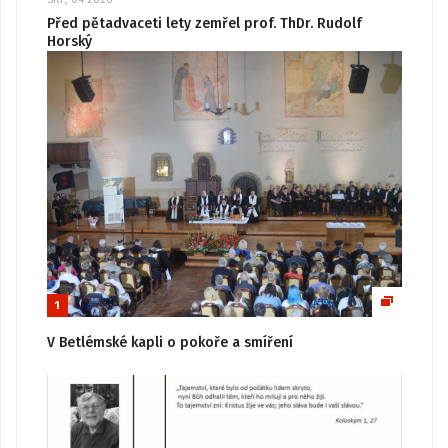
Před pětadvaceti lety zemřel prof. ThDr. Rudolf
Horský
1
V Betlémské kapli o pokoře a smíření