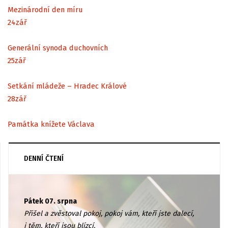
Mezinárodní den míru
24
zář
Generální synoda duchovních
25
zář
Setkání mládeže – Hradec Králové
28
zář
Památka knížete Václava
DENNÍ ČTENÍ
Pátek 07. srpna
Přišel a zvěstoval pokoj, pokoj vám, kteří jste dalecí,
i těm, kteří jsou blízcí.