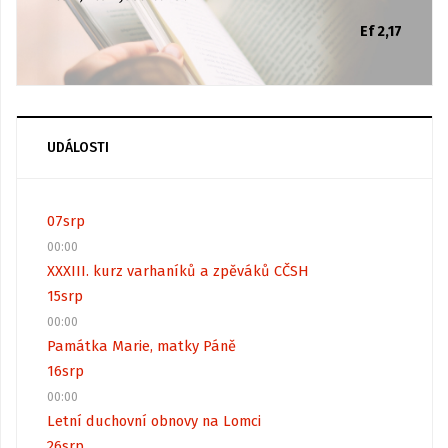
Ef 2,17
UDÁLOSTI
07
srp
00:00
XXXIII. kurz varhaníků a zpěváků CČSH
15
srp
00:00
Památka Marie, matky Páně
16
srp
00:00
Letní duchovní obnovy na Lomci
26
srp