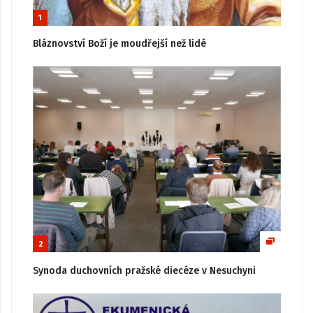
1
Bláznovství Boží je moudřejší než lidé
2
Synoda duchovních pražské diecéze v Nesuchyni