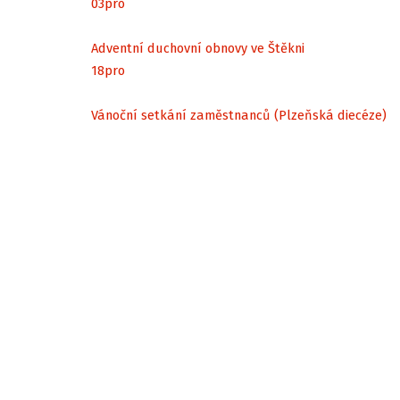
03
pro
Adventní duchovní obnovy ve Štěkni
18
pro
Vánoční setkání zaměstnanců (Plzeňská diecéze)