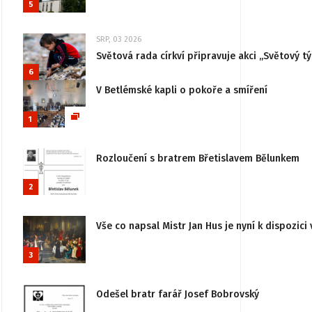
5
SRP, 03 2026
Světová rada církví připravuje akci „Světový tý
6
V Betlémské kapli o pokoře a smíření
1
Rozloučení s bratrem Břetislavem Bělunkem
2
Vše co napsal Mistr Jan Hus je nyní k dispozici 
3
Odešel bratr farář Josef Bobrovský