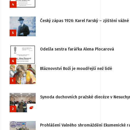
4
Český zápas 1926: Karel Farský – zjištění vážn
5
Odešla sestra farářka Alena Plocarová
6
Bláznovství Boží je moudřejší než lidé
1
Synoda duchovních pražské diecéze v Nesuchy
2
Prohlášení Valného shromáždění Ekumenické rady