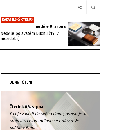
KAZATELSKÝ CYKLUS
neděle 9. srpna
Neděle po svatém Duchu (19. v
mezidobí)
DENNÍ ČTENÍ
Čtvrtek 06. srpna
Pak je zavedl do svého domu, pozval je ke
stolu a s celou rodinou se radoval, že
uvěřili v Boha.