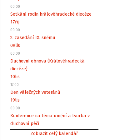
00:00
Setkání rodin královéhradecké diecéze
17
říj
00:00
2. zasedání IX. sněmu
09
lis
00:00
Duchovní obnova (Královéhradecká
diecéze)
10
lis
17:00
Den válečných veteránů
19
lis
00:00
Konference na téma umění a tvorba v
duchovní péči
Zobrazit celý kalendář