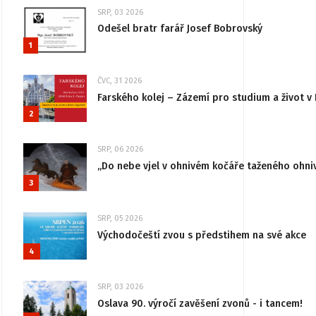
SRP, 03 2026
Odešel bratr farář Josef Bobrovský
1
ČVC, 31 2026
Farského kolej – Zázemí pro studium a život v 
2
SRP, 06 2026
„Do nebe vjel v ohnivém kočáře taženého ohni
3
SRP, 05 2026
Východočeští zvou s předstihem na své akce
4
SRP, 03 2026
Oslava 90. výročí zavěšení zvonů - i tancem!