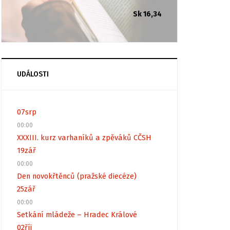
Sk 16,34
UDÁLOSTI
07
srp
00:00
XXXIII. kurz varhaníků a zpěváků CČSH
19
zář
00:00
Den novokřtěnců (pražské diecéze)
25
zář
00:00
Setkání mládeže – Hradec Králové
02
říj