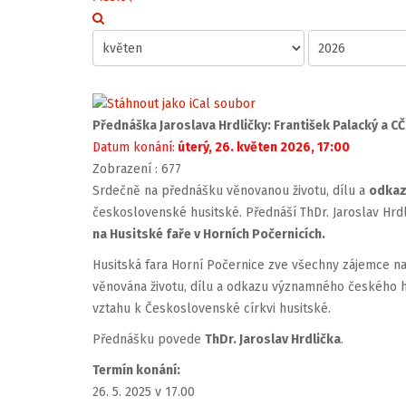
Přednáška Jaroslava Hrdličky: František Palacký a C
Datum konání:
úterý, 26. květen 2026, 17:00
Zobrazení
: 677
Srdečně na přednášku věnovanou životu, dílu a
odkaz
československé husitské. Přednáší ThDr. Jaroslav Hrd
na Husitské faře v Horních Počernicích.
Husitská fara Horní Počernice zve všechny zájemce 
věnována životu, dílu a odkazu významného českého his
vztahu k Československé církvi husitské.
Přednášku povede
ThDr. Jaroslav Hrdlička
.
Termín konání:
26. 5. 2025 v 17.00