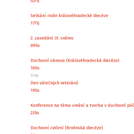
02
říj
Setkání rodin královéhradecké diecéze
17
říj
2. zasedání IX. sněmu
09
lis
Duchovní obnova (Královéhradecká diecéze)
10
lis
17:00
Den válečných veteránů
19
lis
Konference na téma umění a tvorba v duchovní péč
23
lis
Duchovní cvičení (Brněnská diecéze)