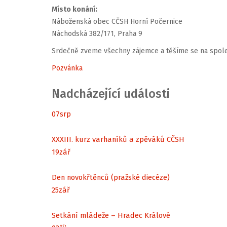
Místo konání:
Náboženská obec CČSH Horní Počernice
Náchodská 382/171, Praha 9
Srdečně zveme všechny zájemce a těšíme se na spole
Pozvánka
Nadcházející události
07
srp
XXXIII. kurz varhaníků a zpěváků CČSH
19
zář
Den novokřtěnců (pražské diecéze)
25
zář
Setkání mládeže – Hradec Králové