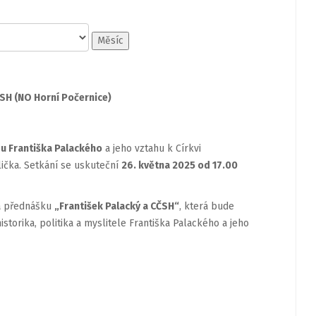
Měsíc
ČSH (NO Horní Počernice)
u Františka Palackého
a jeho vztahu k Církvi
lička. Setkání se uskuteční
26. května 2025 od 17.00
na přednášku
„František Palacký a CČSH“
, která bude
torika, politika a myslitele Františka Palackého a jeho