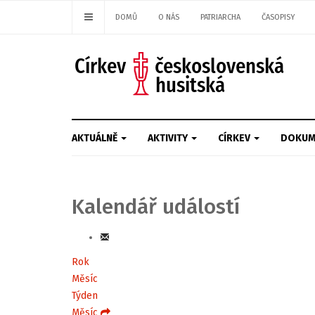
DOMŮ
O NÁS
PATRIARCHA
ČASOPISY
AKTUÁLNĚ
AKTIVITY
CÍRKEV
DOKUM
Kalendář událostí
Rok
Měsíc
Týden
Měsíc