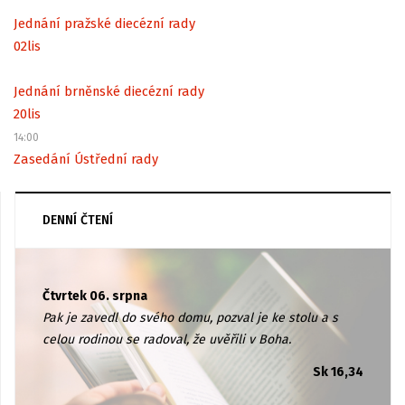
Jednání pražské diecézní rady
02
lis
Jednání brněnské diecézní rady
20
lis
14:00
Zasedání Ústřední rady
DENNÍ ČTENÍ
Čtvrtek 06. srpna
Pak je zavedl do svého domu, pozval je ke stolu a s
celou rodinou se radoval, že uvěřili v Boha.
Sk 16,34