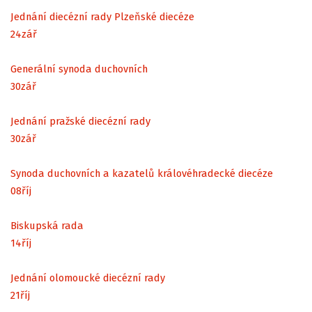
Jednání diecézní rady Plzeňské diecéze
24
zář
Generální synoda duchovních
30
zář
Jednání pražské diecézní rady
30
zář
Synoda duchovních a kazatelů královéhradecké diecéze
08
říj
Biskupská rada
14
říj
Jednání olomoucké diecézní rady
21
říj