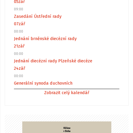
05
zář
09:00
Zasedání Ústřední rady
07
zář
00:00
Jednání brněnské diecézní rady
21
zář
00:00
Jednání diecézní rady Plzeňské diecéze
24
zář
00:00
Generální synoda duchovních
Zobrazit celý kalendář