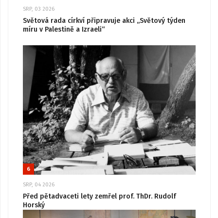
SRP, 03 2026
Světová rada církví připravuje akci „Světový týden
míru v Palestině a Izraeli“
6
SRP, 04 2026
Před pětadvaceti lety zemřel prof. ThDr. Rudolf
Horský