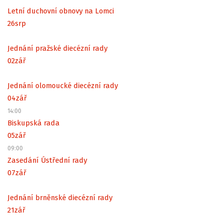
Letní duchovní obnovy na Lomci
26
srp
Jednání pražské diecézní rady
02
zář
Jednání olomoucké diecézní rady
04
zář
14:00
Biskupská rada
05
zář
09:00
Zasedání Ústřední rady
07
zář
Jednání brněnské diecézní rady
21
zář