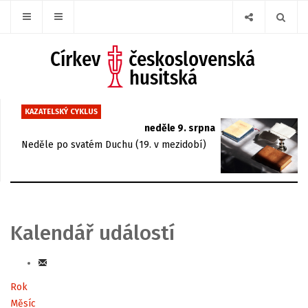
KAZATELSKÝ CYKLUS
neděle 9. srpna
Neděle po svatém Duchu (19. v mezidobí)
Kalendář událostí
Rok
Měsíc