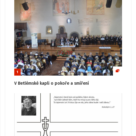
1
V Betlémské kapli o pokoře a smíření