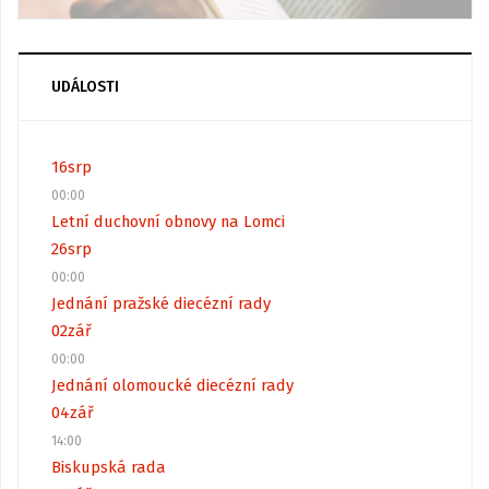
UDÁLOSTI
16
srp
00:00
Letní duchovní obnovy na Lomci
26
srp
00:00
Jednání pražské diecézní rady
02
zář
00:00
Jednání olomoucké diecézní rady
04
zář
14:00
Biskupská rada