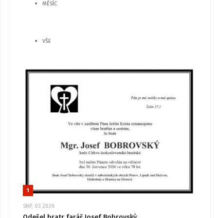
MĚSÍC
VŠE
1
SRP, 03 2026
Odešel bratr farář Josef Bobrovský