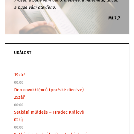
Proste, a bude vám dáno; hledejte, a naleznete; tlučte,
a bude vám otevřeno.
Mt 7,7
UDÁLOSTI
19
zář
00:00
Den novokřtěnců (pražské diecéze)
25
zář
00:00
Setkání mládeže – Hradec Králové
02
říj
00:00