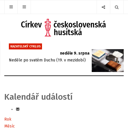
KAZATELSKÝ CYKLUS
neděle 9. srpna
Neděle po svatém Duchu (19. v mezidobí)
Kalendář událostí
Rok
Měsíc