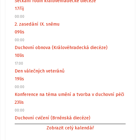
Setkání rodin královéhradecké diecéze
17
říj
00:00
2. zasedání IX. sněmu
09
lis
00:00
Duchovní obnova (Královéhradecká diecéze)
10
lis
17:00
Den válečných veteránů
19
lis
00:00
Konference na téma umění a tvorba v duchovní péči
23
lis
00:00
Duchovní cvičení (Brněnská diecéze)
Zobrazit celý kalendář