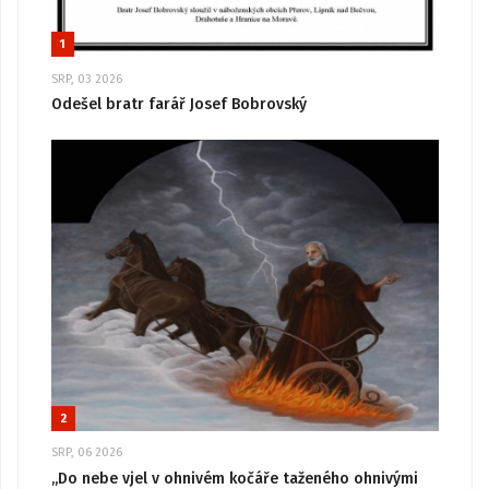
1
SRP, 03 2026
Odešel bratr farář Josef Bobrovský
2
SRP, 06 2026
„Do nebe vjel v ohnivém kočáře taženého ohnivými