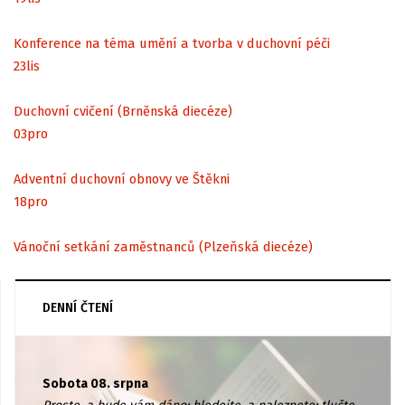
Konference na téma umění a tvorba v duchovní péči
23
lis
Duchovní cvičení (Brněnská diecéze)
03
pro
Adventní duchovní obnovy ve Štěkni
18
pro
Vánoční setkání zaměstnanců (Plzeňská diecéze)
DENNÍ ČTENÍ
Sobota 08. srpna