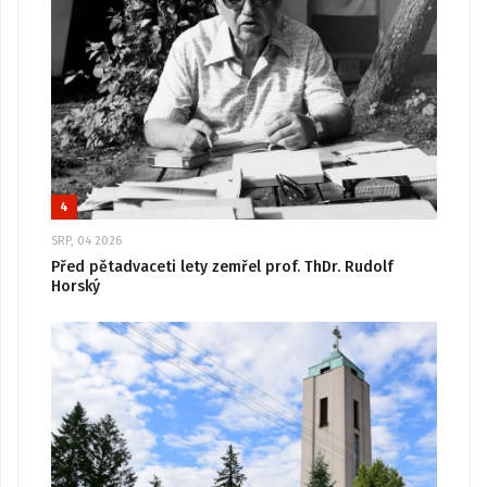
4
SRP, 04 2026
Před pětadvaceti lety zemřel prof. ThDr. Rudolf
Horský