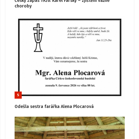
Český zápas 1926: Karel Farský – zjištění vážné
choroby
5
Odešla sestra farářka Alena Plocarová