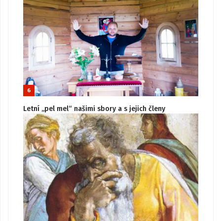
6
Letní „pel mel“ našimi sbory a s jejich členy