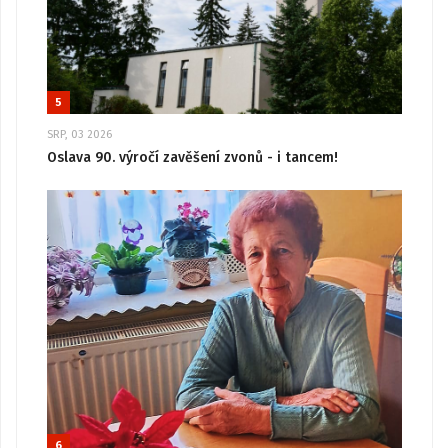
5
SRP, 03 2026
Oslava 90. výročí zavěšení zvonů - i tancem!
6