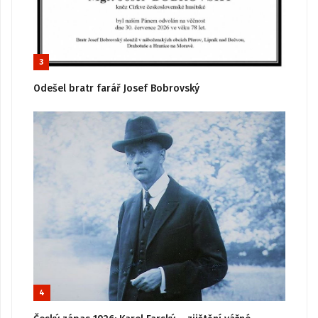
3
Odešel bratr farář Josef Bobrovský
4