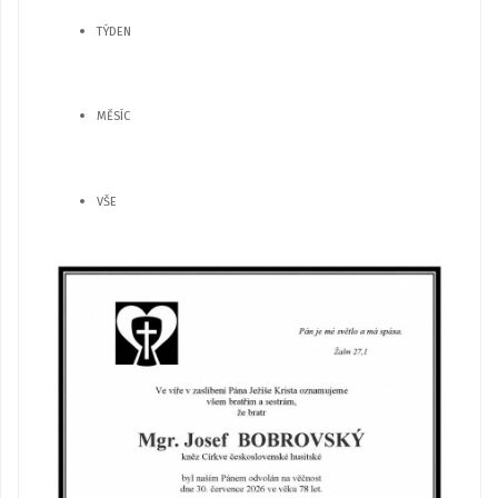
TÝDEN
MĚSÍC
VŠE