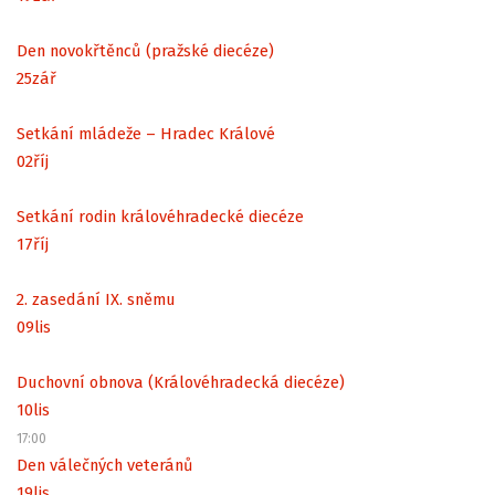
Den novokřtěnců (pražské diecéze)
25
zář
Setkání mládeže – Hradec Králové
02
říj
Setkání rodin královéhradecké diecéze
17
říj
2. zasedání IX. sněmu
09
lis
Duchovní obnova (Královéhradecká diecéze)
10
lis
17:00
Den válečných veteránů
19
lis