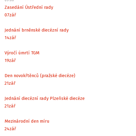
Zasedání Ústřední rady
07
zář
Jednání brněnské diecézní rady
14
zář
Výročí úmrtí TGM
19
zář
Den novokřtěnců (pražské diecéze)
21
zář
Jednání diecézní rady Plzeňské diecéze
21
zář
Mezinárodní den míru
24
zář