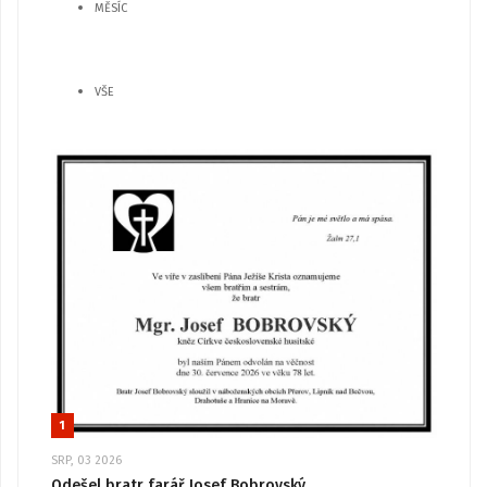
MĚSÍC
VŠE
1
SRP, 03 2026
Odešel bratr farář Josef Bobrovský