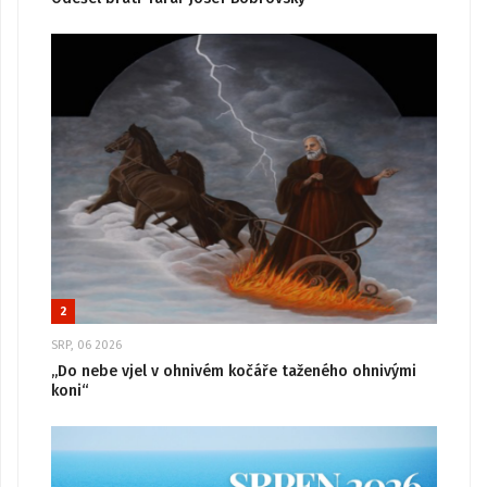
2
SRP, 06 2026
„Do nebe vjel v ohnivém kočáře taženého ohnivými
koni“