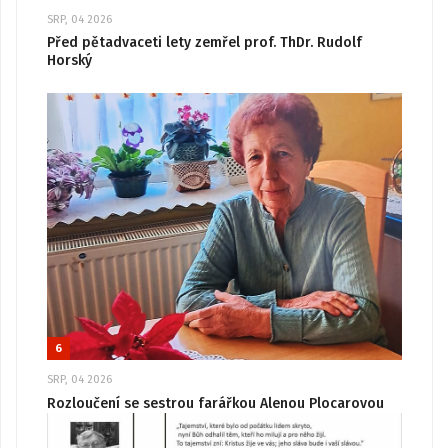
SRP, 04 2026
Před pětadvaceti lety zemřel prof. ThDr. Rudolf
Horský
6
SRP, 04 2026
Rozloučení se sestrou farářkou Alenou Plocarovou