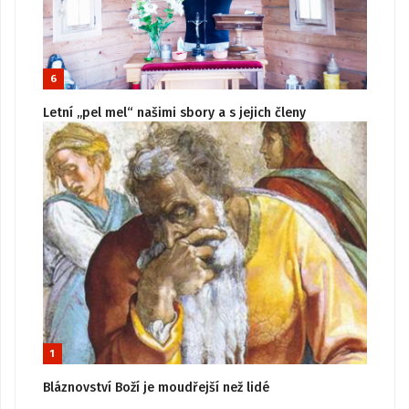
6
Letní „pel mel“ našimi sbory a s jejich členy
1
Bláznovství Boží je moudřejší než lidé