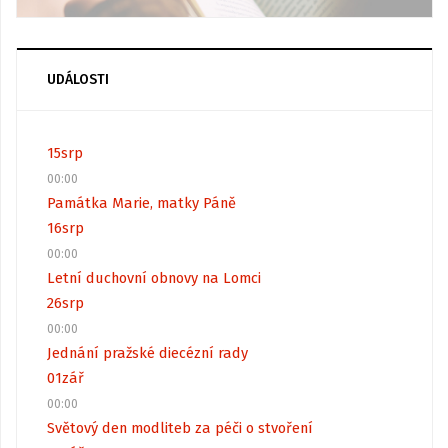
UDÁLOSTI
15
srp
00:00
Památka Marie, matky Páně
16
srp
00:00
Letní duchovní obnovy na Lomci
26
srp
00:00
Jednání pražské diecézní rady
01
zář
00:00
Světový den modliteb za péči o stvoření