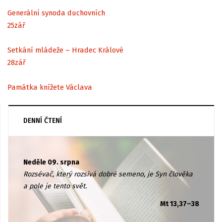
Generální synoda duchovních
25
zář
Setkání mládeže – Hradec Králové
28
zář
Památka knížete Václava
DENNÍ ČTENÍ
Neděle 09. srpna
Rozsévač, který rozsívá dobré semeno, je Syn člověka
a pole je tento svět.
Mt 13,37–38