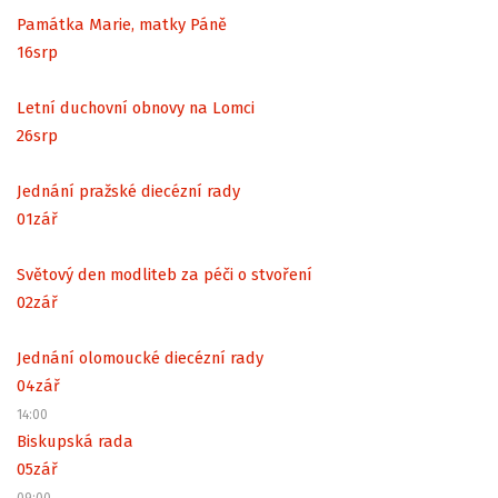
Památka Marie, matky Páně
16
srp
Letní duchovní obnovy na Lomci
26
srp
Jednání pražské diecézní rady
01
zář
Světový den modliteb za péči o stvoření
02
zář
Jednání olomoucké diecézní rady
04
zář
14:00
Biskupská rada
05
zář
09:00