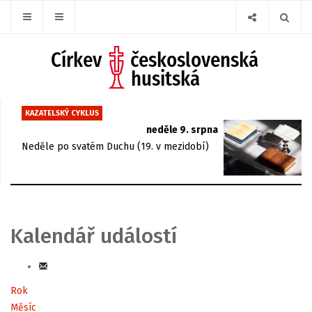
KAZATELSKÝ CYKLUS
neděle 9. srpna
Neděle po svatém Duchu (19. v mezidobí)
Kalendář událostí
Rok
Měsíc