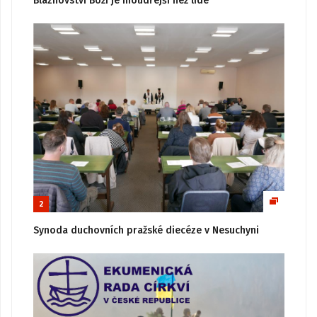
Bláznovství Boží je moudřejší než lidé
2
Synoda duchovních pražské diecéze v Nesuchyni