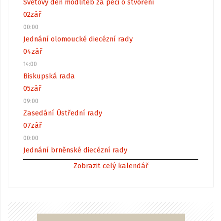
Světový den modliteb za péči o stvoření
02
zář
00:00
Jednání olomoucké diecézní rady
04
zář
14:00
Biskupská rada
05
zář
09:00
Zasedání Ústřední rady
07
zář
00:00
Jednání brněnské diecézní rady
Zobrazit celý kalendář