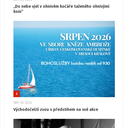
„Do nebe vjel v ohnivém kočáře taženého ohnivými
koni“
2
SRP, 05 2026
Východočeští zvou s předstihem na své akce