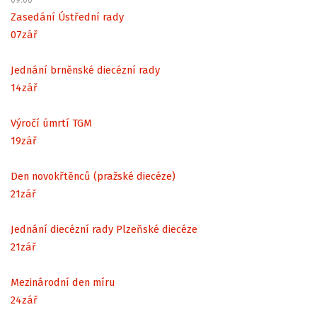
Zasedání Ústřední rady
07
zář
Jednání brněnské diecézní rady
14
zář
Výročí úmrtí TGM
19
zář
Den novokřtěnců (pražské diecéze)
21
zář
Jednání diecézní rady Plzeňské diecéze
21
zář
Mezinárodní den míru
24
zář