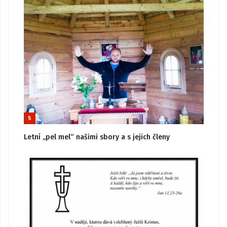
5
Letní „pel mel“ našimi sbory a s jejich členy