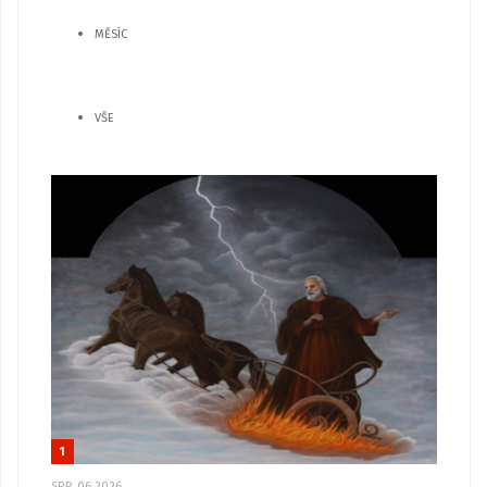
MĚSÍC
VŠE
1
SRP, 06 2026