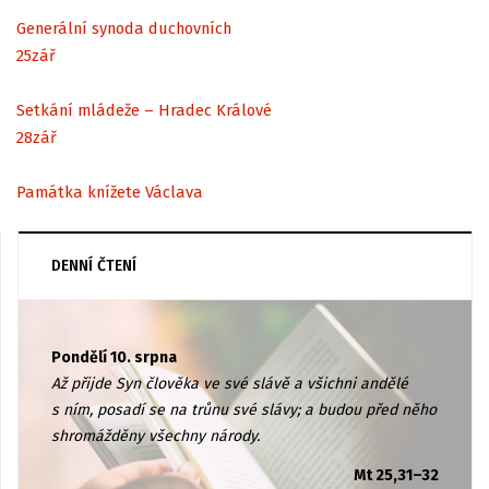
Generální synoda duchovních
25
zář
Setkání mládeže – Hradec Králové
28
zář
Památka knížete Václava
DENNÍ ČTENÍ
Pondělí 10. srpna
Až přijde Syn člověka ve své slávě a všichni andělé
s ním, posadí se na trůnu své slávy; a budou před něho
shromážděny všechny národy.
Mt 25,31–32