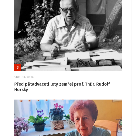
3
SRP, 04 2026
Před pětadvaceti lety zemřel prof. ThDr. Rudolf
Horský