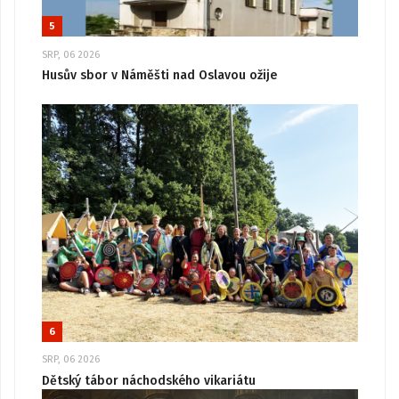
5
SRP, 06 2026
Husův sbor v Náměšti nad Oslavou ožije
6
SRP, 06 2026
Dětský tábor náchodského vikariátu