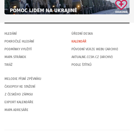
HLEDÁNÍ
ÚŘEDNÍ DESKA
POKROČILÉ HLEDÁNÍ
KALENDÁŘ
PODMÍNKY VYUŽITÍ
PŮVODNÍ VERZE WEBU (ARCHIV)
MAPA STRÁNEK
AKTUALNE.CCSH.CZ (ARCHIV)
TIRÁŽ
PODLE ŠTÍTKŮ
MELODIE PÍSNÍ ZPĚVNÍKU
ČASOPISY KE STAŽENÍ
Z ČESKÉHO ZÁPASU
EXPORT KALENDÁŘE
MAPA ADRESÁŘE