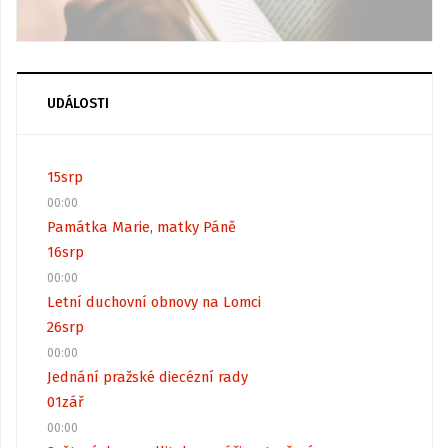
UDÁLOSTI
15
srp
00:00
Památka Marie, matky Páně
16
srp
00:00
Letní duchovní obnovy na Lomci
26
srp
00:00
Jednání pražské diecézní rady
01
zář
00:00