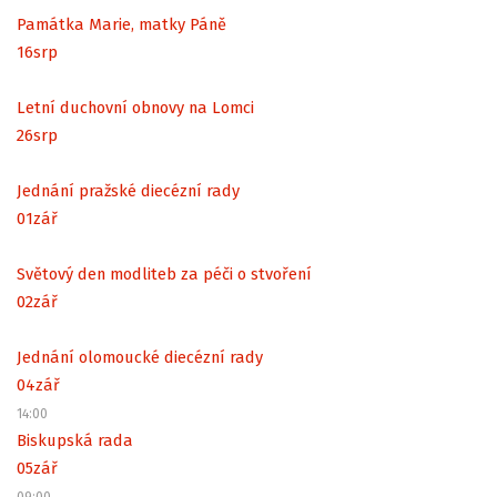
Památka Marie, matky Páně
16
srp
Letní duchovní obnovy na Lomci
26
srp
Jednání pražské diecézní rady
01
zář
Světový den modliteb za péči o stvoření
02
zář
Jednání olomoucké diecézní rady
04
zář
14:00
Biskupská rada
05
zář
09:00