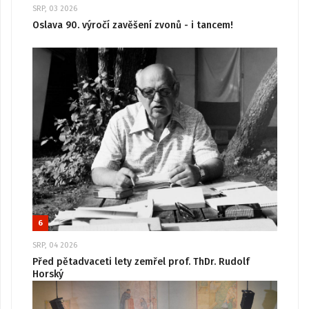
SRP, 03 2026
Oslava 90. výročí zavěšení zvonů - i tancem!
6
SRP, 04 2026
Před pětadvaceti lety zemřel prof. ThDr. Rudolf
Horský