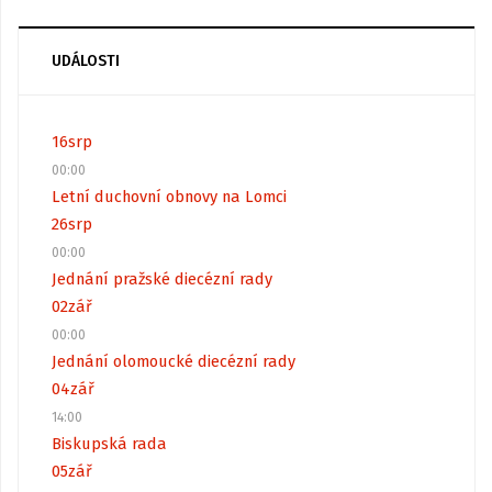
UDÁLOSTI
16
srp
00:00
Letní duchovní obnovy na Lomci
26
srp
00:00
Jednání pražské diecézní rady
02
zář
00:00
Jednání olomoucké diecézní rady
04
zář
14:00
Biskupská rada
05
zář