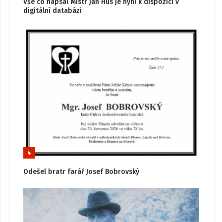
Vše co napsal Mistr Jan Hus je nyní k dispozici v
digitální databázi
4
Odešel bratr farář Josef Bobrovský