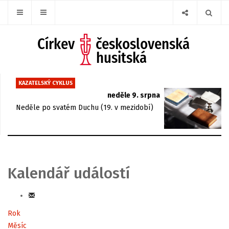
KAZATELSKÝ CYKLUS
neděle 9. srpna
Neděle po svatém Duchu (19. v mezidobí)
Kalendář událostí
Rok
Měsíc