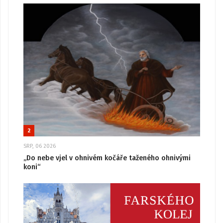
2
SRP, 06 2026
„Do nebe vjel v ohnivém kočáře taženého ohnivými
koni“