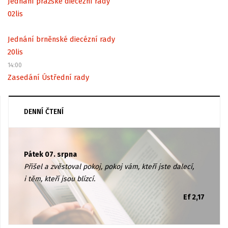
Jednání pražské diecézní rady
02
lis
Jednání brněnské diecézní rady
20
lis
14:00
Zasedání Ústřední rady
DENNÍ ČTENÍ
Pátek 07. srpna
Přišel a zvěstoval pokoj, pokoj vám, kteří jste dalecí,
i těm, kteří jsou blízcí.
Ef 2,17