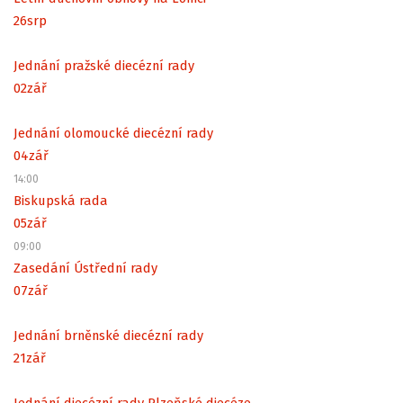
26
srp
Jednání pražské diecézní rady
02
zář
Jednání olomoucké diecézní rady
04
zář
14:00
Biskupská rada
05
zář
09:00
Zasedání Ústřední rady
07
zář
Jednání brněnské diecézní rady
21
zář
Jednání diecézní rady Plzeňské diecéze