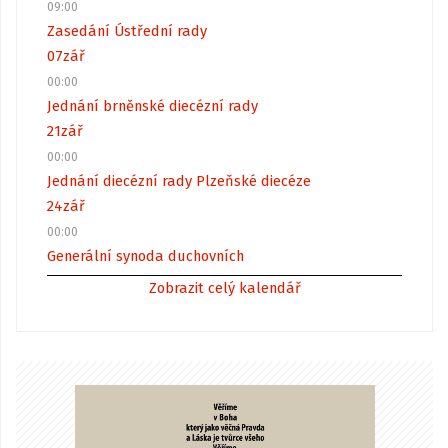
09:00
Zasedání Ústřední rady
07
zář
00:00
Jednání brněnské diecézní rady
21
zář
00:00
Jednání diecézní rady Plzeňské diecéze
24
zář
00:00
Generální synoda duchovních
Zobrazit celý kalendář