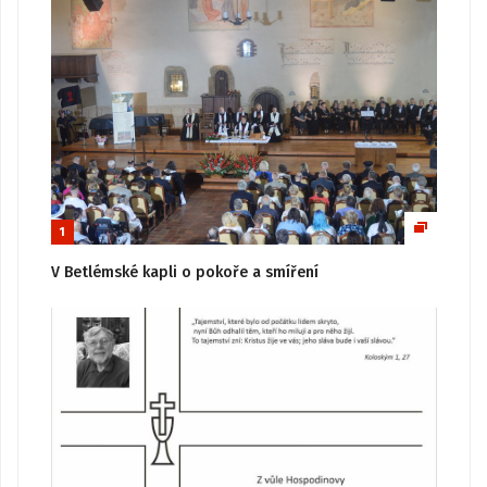
1
V Betlémské kapli o pokoře a smíření