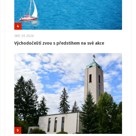
4
SRP, 05 2026
Východočeští zvou s předstihem na své akce
5