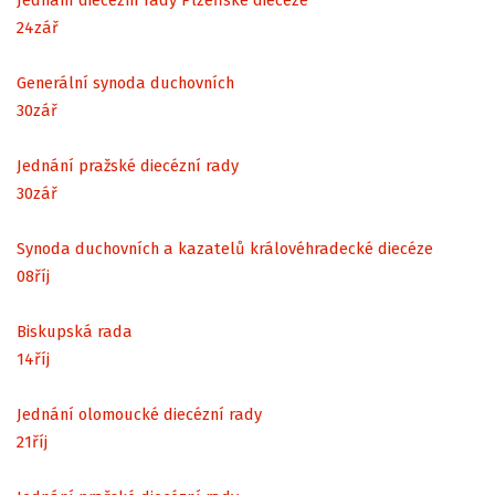
24
zář
Generální synoda duchovních
30
zář
Jednání pražské diecézní rady
30
zář
Synoda duchovních a kazatelů královéhradecké diecéze
08
říj
Biskupská rada
14
říj
Jednání olomoucké diecézní rady
21
říj