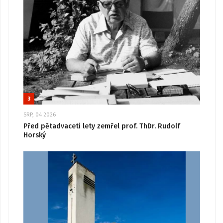
3
SRP, 04 2026
Před pětadvaceti lety zemřel prof. ThDr. Rudolf
Horský