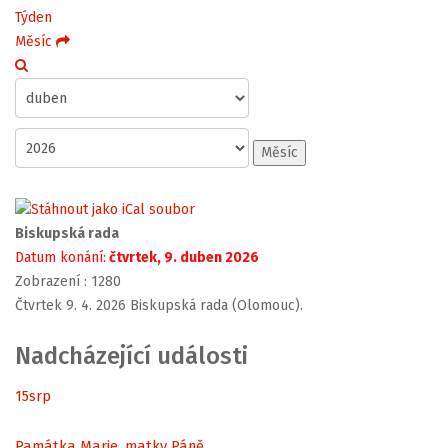
Týden
Měsíc
Měsíc
Biskupská rada
Datum konání:
čtvrtek, 9. duben 2026
Zobrazení
: 1280
Čtvrtek 9. 4. 2026 Biskupská rada (Olomouc).
Nadcházející události
15
srp
Památka Marie, matky Páně