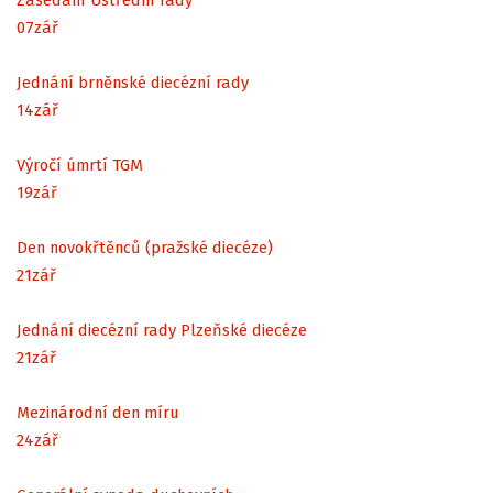
07
zář
Jednání brněnské diecézní rady
14
zář
Výročí úmrtí TGM
19
zář
Den novokřtěnců (pražské diecéze)
21
zář
Jednání diecézní rady Plzeňské diecéze
21
zář
Mezinárodní den míru
24
zář