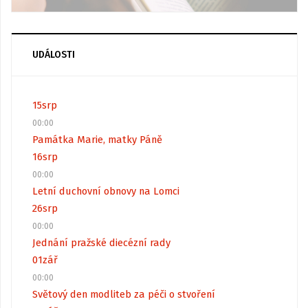
UDÁLOSTI
15
srp
00:00
Památka Marie, matky Páně
16
srp
00:00
Letní duchovní obnovy na Lomci
26
srp
00:00
Jednání pražské diecézní rady
01
zář
00:00
Světový den modliteb za péči o stvoření