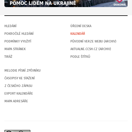
HLEDÁNÍ
ÚŘEDNÍ DESKA
POKROČILÉ HLEDÁNÍ
KALENDÁŘ
PODMÍNKY VYUŽITÍ
PŮVODNÍ VERZE WEBU (ARCHIV)
MAPA STRÁNEK
AKTUALNE.CCSH.CZ (ARCHIV)
TIRÁŽ
PODLE ŠTÍTKŮ
MELODIE PÍSNÍ ZPĚVNÍKU
ČASOPISY KE STAŽENÍ
Z ČESKÉHO ZÁPASU
EXPORT KALENDÁŘE
MAPA ADRESÁŘE