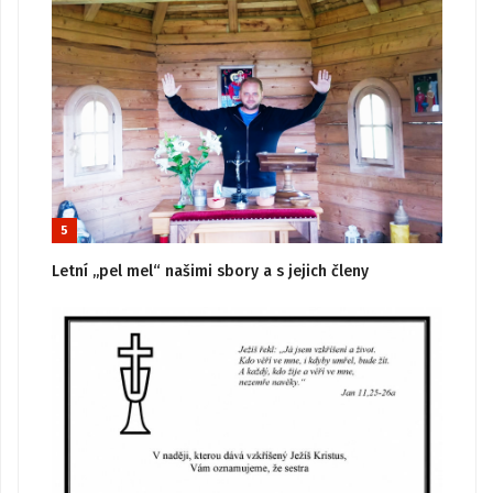
5
Letní „pel mel“ našimi sbory a s jejich členy