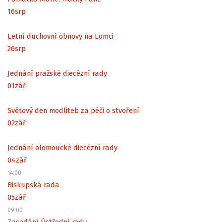
16
srp
Letní duchovní obnovy na Lomci
26
srp
Jednání pražské diecézní rady
01
zář
Světový den modliteb za péči o stvoření
02
zář
Jednání olomoucké diecézní rady
04
zář
14:00
Biskupská rada
05
zář
09:00
Zasedání Ústřední rady