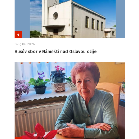
4
SRP, 06 2026
Husův sbor v Náměšti nad Oslavou ožije