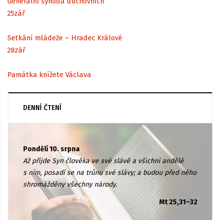
Generální synoda duchovních
25
zář
Setkání mládeže – Hradec Králové
28
zář
Památka knížete Václava
DENNÍ ČTENÍ
Pondělí 10. srpna
Až přijde Syn člověka ve své slávě a všichni andělé
s ním, posadí se na trůnu své slávy; a budou před něho
shromážděny všechny národy.
Mt 25,31–32