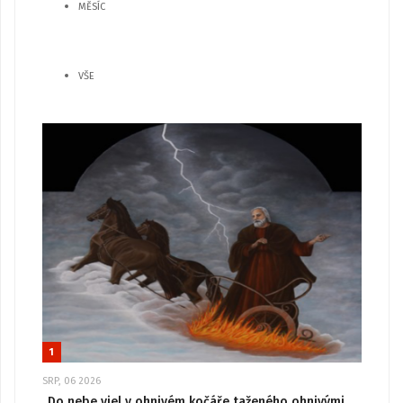
MĚSÍC
VŠE
1
SRP, 06 2026
„Do nebe vjel v ohnivém kočáře taženého ohnivými