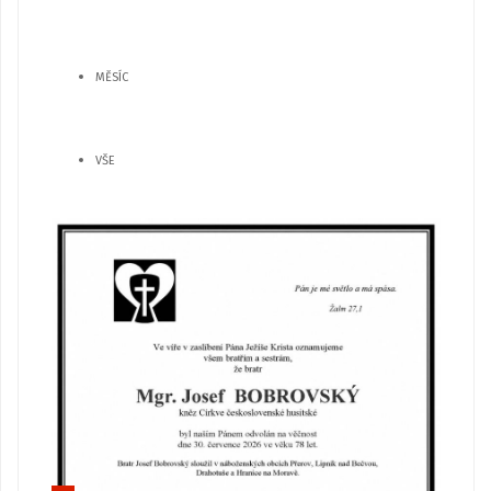
MĚSÍC
VŠE