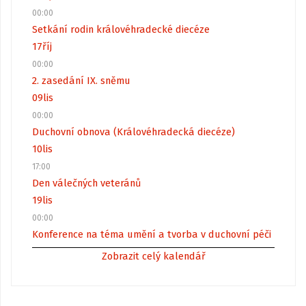
00:00
Setkání rodin královéhradecké diecéze
17
říj
00:00
2. zasedání IX. sněmu
09
lis
00:00
Duchovní obnova (Královéhradecká diecéze)
10
lis
17:00
Den válečných veteránů
19
lis
00:00
Konference na téma umění a tvorba v duchovní péči
Zobrazit celý kalendář