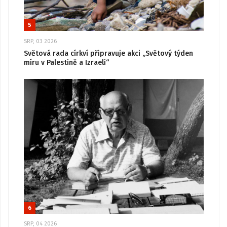
5
SRP, 03 2026
Světová rada církví připravuje akci „Světový týden
míru v Palestině a Izraeli“
6
SRP, 04 2026