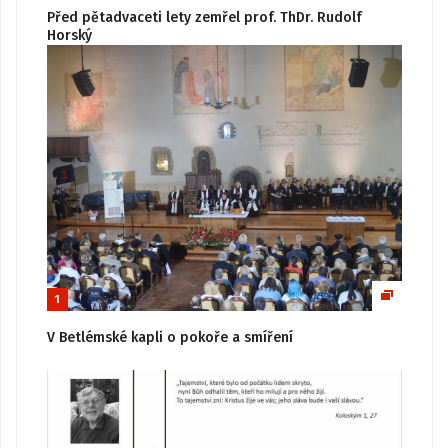
Před pětadvaceti lety zemřel prof. ThDr. Rudolf
Horský
1
V Betlémské kapli o pokoře a smíření