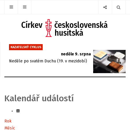
KAZATELSKÝ CYKLUS
neděle 9. srpna
Neděle po svatém Duchu (19. v mezidobí)
Kalendář událostí
Rok
Měsíc