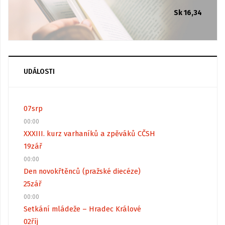
Sk 16,34
UDÁLOSTI
07
srp
00:00
XXXIII. kurz varhaníků a zpěváků CČSH
19
zář
00:00
Den novokřtěnců (pražské diecéze)
25
zář
00:00
Setkání mládeže – Hradec Králové
02
říj