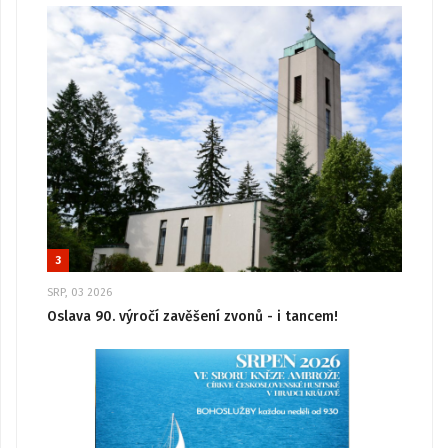
3
SRP, 03 2026
Oslava 90. výročí zavěšení zvonů - i tancem!