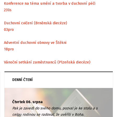
Konference na téma umění a tvorba v duchovní péči
23
lis
Duchovní cvičení (Brněnská diecéze)
03
pro
Adventní duchovní obnovy ve Štěkni
18
pro
Vánoční setkání zaměstnanců (Plzeňská diecéze)
DENNÍ ČTENÍ
Čtvrtek 06. srpna
Pak je zavedl do svého domu, pozval je ke stolu a s
celou rodinou se radoval, že uvěřili v Boha.