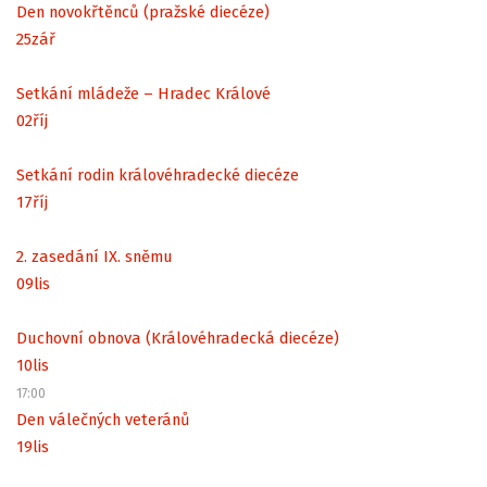
Den novokřtěnců (pražské diecéze)
25
zář
Setkání mládeže – Hradec Králové
02
říj
Setkání rodin královéhradecké diecéze
17
říj
2. zasedání IX. sněmu
09
lis
Duchovní obnova (Královéhradecká diecéze)
10
lis
17:00
Den válečných veteránů
19
lis