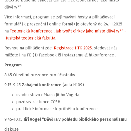
letos se budeme věnovat tématu „Jak tvořit církev jako místo
důvěry?“
Více informací, program se zajímavými hosty a přihlašovací
formulář (k prezenční i online formě) je otevřený do 24.11.2025
na
Teologická konference „Jak tvořit církev jako místo důvěry?“ -
Husitská teologická fakulta
.
Rovnou na přihlášení zde:
Registrace HTK 2025
, sledovat nás
můžete i na FB (1) Facebook či Instagramu @htkonference .
Program
8:45 Otevření prezence pro účastníky
9:15-9:45
Zahájení konference
(aula H109)
úvodní slovo děkana Jiřího Vogela
pozdrav zástupce CČSH
praktické informace k průběhu konference
9:45-10:15
Jiří Vogel “Důvěra v pohledu biblického personalismu
diskuze