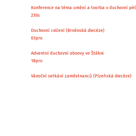
Konference na téma umění a tvorba v duchovní péč
23
lis
Duchovní cvičení (Brněnská diecéze)
03
pro
Adventní duchovní obnovy ve Štěkni
18
pro
Vánoční setkání zaměstnanců (Plzeňská diecéze)