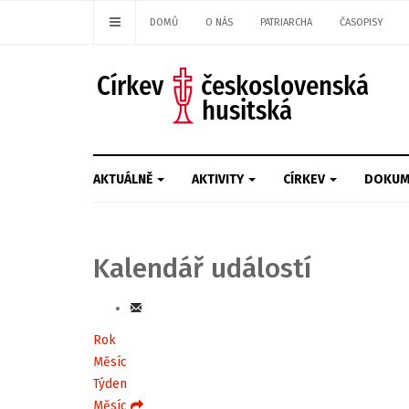
DOMŮ
O NÁS
PATRIARCHA
ČASOPISY
AKTUÁLNĚ
AKTIVITY
CÍRKEV
DOKUM
Kalendář událostí
Rok
Měsíc
Týden
Měsíc