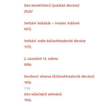
Den novokřtěnců (pražské diecéze)
25
zář
Setkání mládeže – Hradec Králové
02
říj
Setkání rodin královéhradecké diecéze
17
říj
2. zasedání IX. sněmu
09
lis
Duchovní obnova (Královéhradecká diecéze)
10
lis
17:00
Den válečných veteránů
19
lis