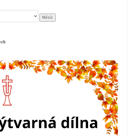
Měsíc
ech