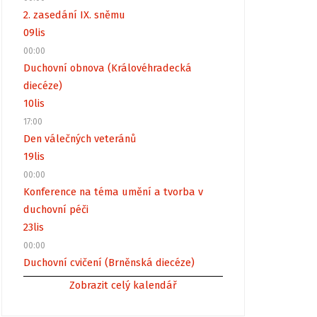
2. zasedání IX. sněmu
09
lis
00:00
Duchovní obnova (Královéhradecká
diecéze)
10
lis
17:00
Den válečných veteránů
19
lis
00:00
Konference na téma umění a tvorba v
duchovní péči
23
lis
00:00
Duchovní cvičení (Brněnská diecéze)
Zobrazit celý kalendář