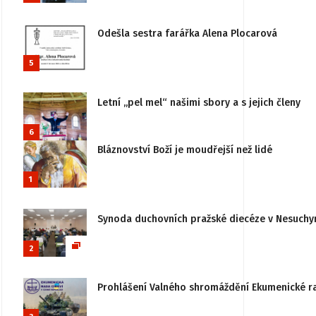
Odešla sestra farářka Alena Plocarová
5
Letní „pel mel“ našimi sbory a s jejich členy
6
Bláznovství Boží je moudřejší než lidé
1
Synoda duchovních pražské diecéze v Nesuchy
2
Prohlášení Valného shromáždění Ekumenické rady