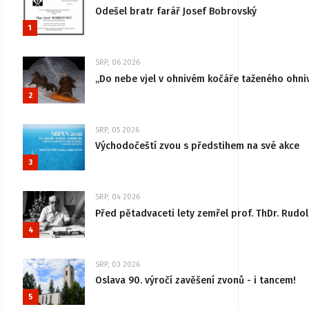
Odešel bratr farář Josef Bobrovský
1
SRP, 06 2026
„Do nebe vjel v ohnivém kočáře taženého ohni
2
SRP, 05 2026
Východočeští zvou s předstihem na své akce
3
SRP, 04 2026
Před pětadvaceti lety zemřel prof. ThDr. Rudo
4
SRP, 03 2026
Oslava 90. výročí zavěšení zvonů - i tancem!
5