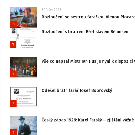
SRP, 04 2026
Rozloučení se sestrou farářkou Alenou Plocar
6
Rozloučení s bratrem Břetislavem Bělunkem
1
Vše co napsal Mistr Jan Hus je nyní k dispozici 
2
Odešel bratr farář Josef Bobrovský
3
Český zápas 1926: Karel Farský – zjištění vážn
4