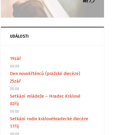
Mt 7,7
UDÁLOSTI
19
zář
00:00
Den novokřtěnců (pražské diecéze)
25
zář
00:00
Setkání mládeže – Hradec Králové
02
říj
00:00
Setkání rodin královéhradecké diecéze
17
říj
00:00