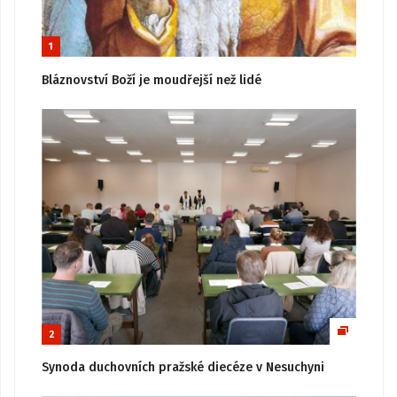
1
Bláznovství Boží je moudřejší než lidé
2
Synoda duchovních pražské diecéze v Nesuchyni