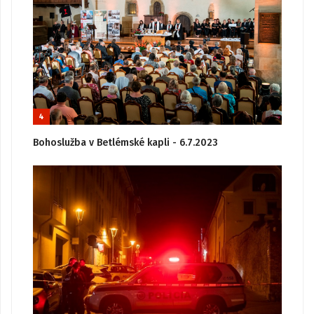
4
Bohoslužba v Betlémské kapli - 6.7.2023