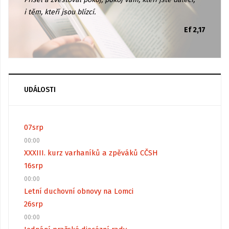
i těm, kteří jsou blízcí.
Ef 2,17
UDÁLOSTI
07
srp
00:00
XXXIII. kurz varhaníků a zpěváků CČSH
16
srp
00:00
Letní duchovní obnovy na Lomci
26
srp
00:00