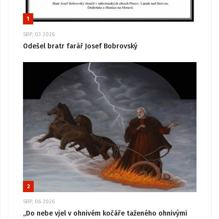
1
SRP, 03 2026
Odešel bratr farář Josef Bobrovský
2
SRP, 06 2026
„Do nebe vjel v ohnivém kočáře taženého ohnivými