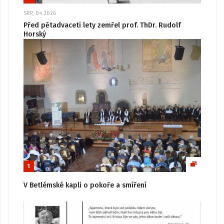
SRP, 04 2026
Před pětadvaceti lety zemřel prof. ThDr. Rudolf
Horský
1
V Betlémské kapli o pokoře a smíření