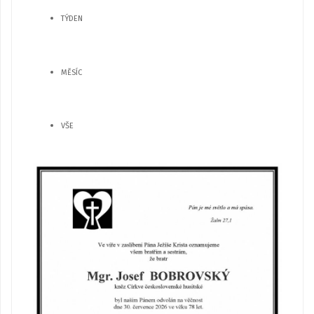
TÝDEN
MĚSÍC
VŠE