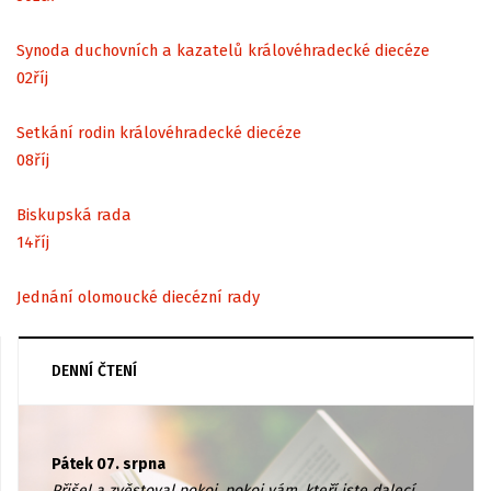
Synoda duchovních a kazatelů královéhradecké diecéze
02
říj
Setkání rodin královéhradecké diecéze
08
říj
Biskupská rada
14
říj
Jednání olomoucké diecézní rady
DENNÍ ČTENÍ
Pátek 07. srpna
Přišel a zvěstoval pokoj, pokoj vám, kteří jste dalecí,