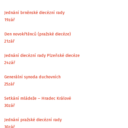
Jednání brněnské diecézní rady
19
zář
Den novokřtěnců (pražské diecéze)
21
zář
Jednání diecézní rady Plzeňské diecéze
24
zář
Generální synoda duchovních
25
zář
Setkání mládeže – Hradec Králové
30
zář
Jednání pražské diecézní rady
30
zář