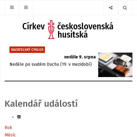
KAZATELSKÝ CYKLUS
neděle 9. srpna
Neděle po svatém Duchu (19. v mezidobí)
Kalendář událostí
Rok
Měsíc