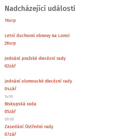
Nadcházející události
16
srp
Letní duchovní obnovy na Lomci
26
srp
Jednání pražské diecézní rady
02
zář
Jednání olomoucké diecézní rady
04
zář
14:00
Biskupská rada
05
zář
09:00
Zasedání Ústřední rady
07
zář