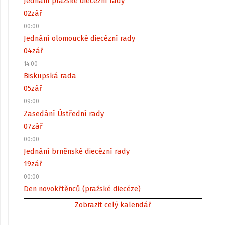
Jednání pražské diecézní rady
02
zář
00:00
Jednání olomoucké diecézní rady
04
zář
14:00
Biskupská rada
05
zář
09:00
Zasedání Ústřední rady
07
zář
00:00
Jednání brněnské diecézní rady
19
zář
00:00
Den novokřtěnců (pražské diecéze)
Zobrazit celý kalendář