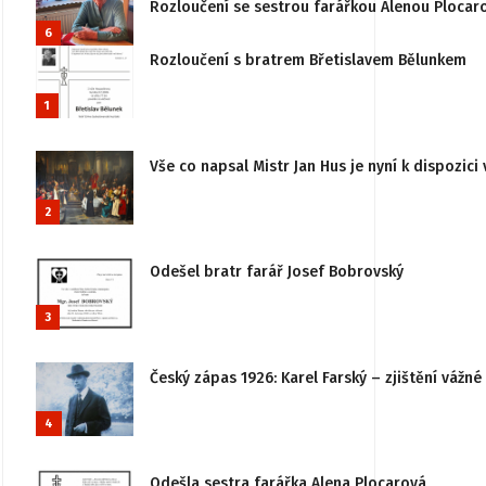
Rozloučení se sestrou farářkou Alenou Plocar
6
Rozloučení s bratrem Břetislavem Bělunkem
1
Vše co napsal Mistr Jan Hus je nyní k dispozici 
2
Odešel bratr farář Josef Bobrovský
3
Český zápas 1926: Karel Farský – zjištění vážn
4
Odešla sestra farářka Alena Plocarová