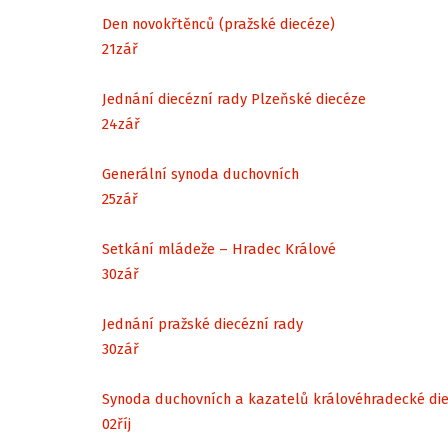
Den novokřtěnců (pražské diecéze)
21
zář
Jednání diecézní rady Plzeňské diecéze
24
zář
Generální synoda duchovních
25
zář
Setkání mládeže – Hradec Králové
30
zář
Jednání pražské diecézní rady
30
zář
Synoda duchovních a kazatelů královéhradecké di
02
říj