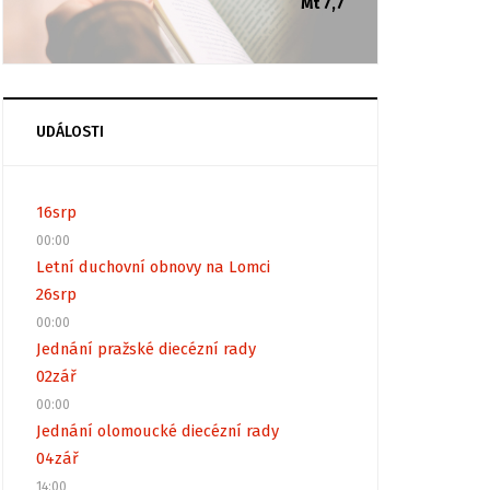
Mt 7,7
UDÁLOSTI
16
srp
00:00
Letní duchovní obnovy na Lomci
26
srp
00:00
Jednání pražské diecézní rady
02
zář
00:00
Jednání olomoucké diecézní rady
04
zář
14:00