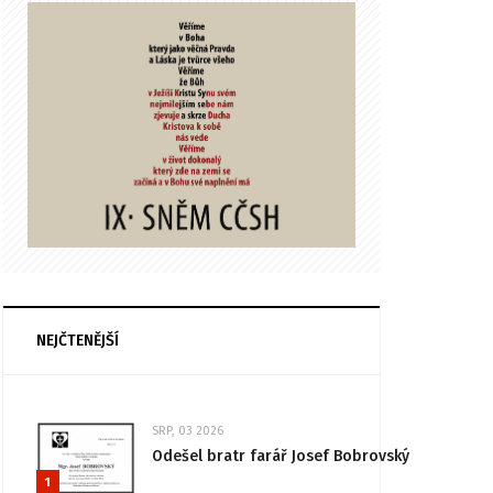
NEJČTENĚJŠÍ
SRP, 03 2026
Odešel bratr farář Josef Bobrovský
1