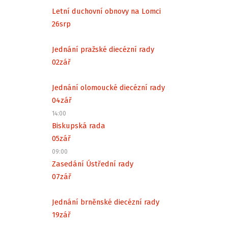
Letní duchovní obnovy na Lomci
26
srp
Jednání pražské diecézní rady
02
zář
Jednání olomoucké diecézní rady
04
zář
14:00
Biskupská rada
05
zář
09:00
Zasedání Ústřední rady
07
zář
Jednání brněnské diecézní rady
19
zář