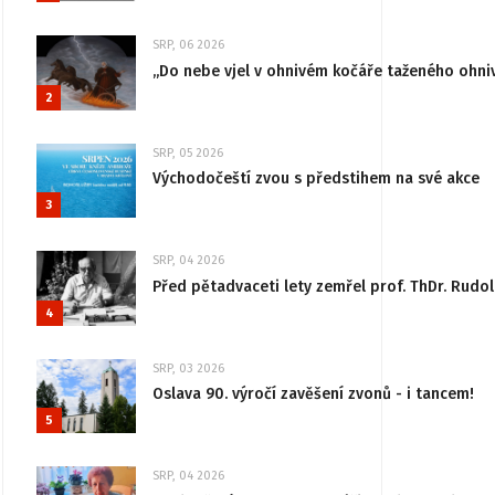
SRP, 06 2026
„Do nebe vjel v ohnivém kočáře taženého ohni
2
SRP, 05 2026
Východočeští zvou s předstihem na své akce
3
SRP, 04 2026
Před pětadvaceti lety zemřel prof. ThDr. Rudo
4
SRP, 03 2026
Oslava 90. výročí zavěšení zvonů - i tancem!
5
SRP, 04 2026