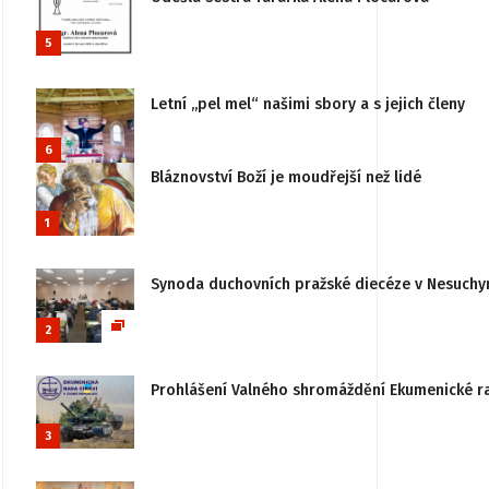
5
Letní „pel mel“ našimi sbory a s jejich členy
6
Bláznovství Boží je moudřejší než lidé
1
Synoda duchovních pražské diecéze v Nesuchy
2
Prohlášení Valného shromáždění Ekumenické rady
3