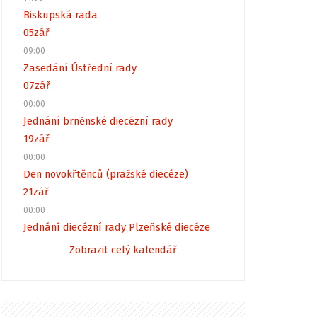
Biskupská rada
05
zář
09:00
Zasedání Ústřední rady
07
zář
00:00
Jednání brněnské diecézní rady
19
zář
00:00
Den novokřtěnců (pražské diecéze)
21
zář
00:00
Jednání diecézní rady Plzeňské diecéze
Zobrazit celý kalendář