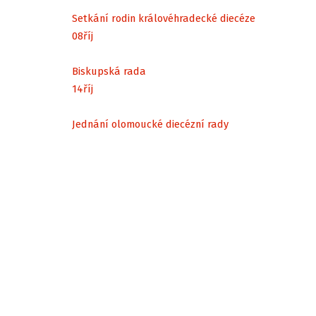
Setkání rodin královéhradecké diecéze
08
říj
Biskupská rada
14
říj
Jednání olomoucké diecézní rady