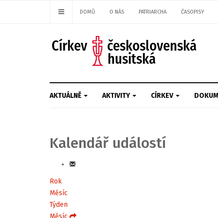
DOMŮ
O NÁS
PATRIARCHA
ČASOPISY
AKTUÁLNĚ
AKTIVITY
CÍRKEV
DOKUM
Kalendář událostí
Rok
Měsíc
Týden
Měsíc