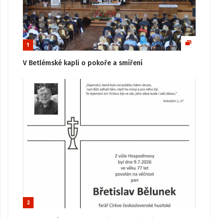
1
V Betlémské kapli o pokoře a smíření
2