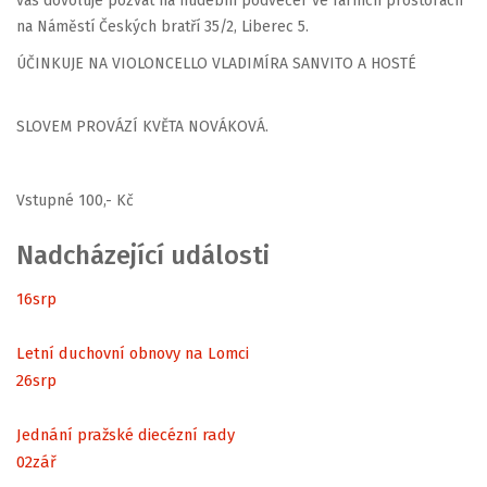
vás dovoluje pozvat na hudební podvečer ve farních prostorách
na Náměstí Českých bratří 35/2, Liberec 5.
ÚČINKUJE NA VIOLONCELLO VLADIMÍRA SANVITO A HOSTÉ
SLOVEM PROVÁZÍ KVĚTA NOVÁKOVÁ.
Vstupné 100,- Kč
Nadcházející události
16
srp
Letní duchovní obnovy na Lomci
26
srp
Jednání pražské diecézní rady
02
zář