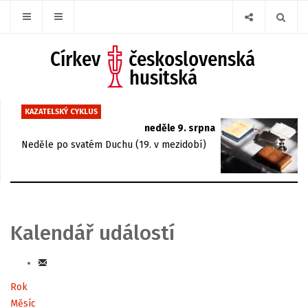
KAZATELSKÝ CYKLUS
neděle 9. srpna
Neděle po svatém Duchu (19. v mezidobí)
Kalendář událostí
Rok
Měsíc