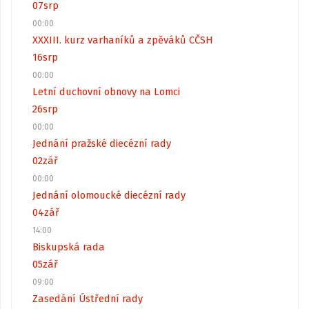
07
srp
00:00
XXXIII. kurz varhaníků a zpěváků CČSH
16
srp
00:00
Letní duchovní obnovy na Lomci
26
srp
00:00
Jednání pražské diecézní rady
02
zář
00:00
Jednání olomoucké diecézní rady
04
zář
14:00
Biskupská rada
05
zář
09:00
Zasedání Ústřední rady