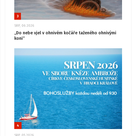
3
SRP, 06 2026
„Do nebe vjel v ohnivém kočáře taženého ohnivými
koni“
4
SRP, 05 2026