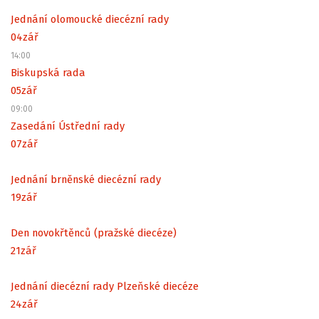
Jednání olomoucké diecézní rady
04
zář
14:00
Biskupská rada
05
zář
09:00
Zasedání Ústřední rady
07
zář
Jednání brněnské diecézní rady
19
zář
Den novokřtěnců (pražské diecéze)
21
zář
Jednání diecézní rady Plzeňské diecéze
24
zář