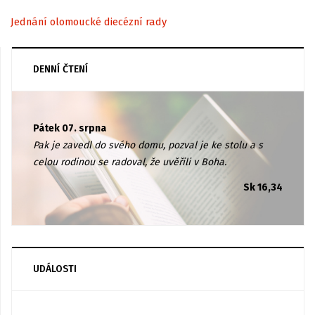
Jednání olomoucké diecézní rady
DENNÍ ČTENÍ
Pátek 07. srpna
Pak je zavedl do svého domu, pozval je ke stolu a s
celou rodinou se radoval, že uvěřili v Boha.
Sk 16,34
UDÁLOSTI