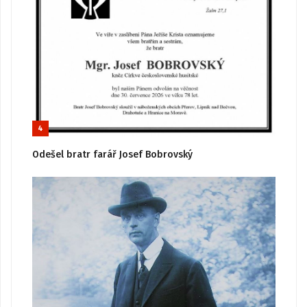
4
Odešel bratr farář Josef Bobrovský