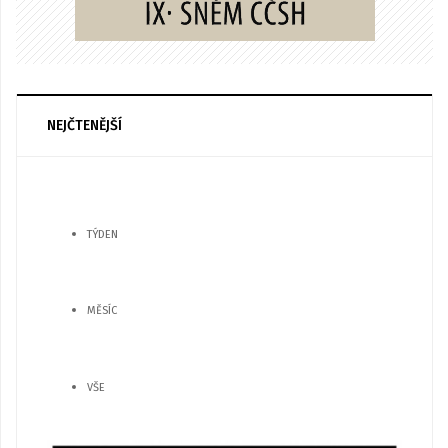
NEJČTENĚJŠÍ
TÝDEN
MĚSÍC
VŠE