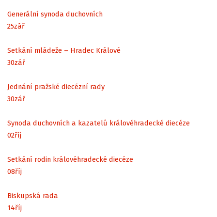
Generální synoda duchovních
25
zář
Setkání mládeže – Hradec Králové
30
zář
Jednání pražské diecézní rady
30
zář
Synoda duchovních a kazatelů královéhradecké diecéze
02
říj
Setkání rodin královéhradecké diecéze
08
říj
Biskupská rada
14
říj