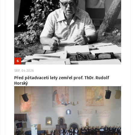
6
SRP, 04 2026
Před pětadvaceti lety zemřel prof. ThDr. Rudolf
Horský