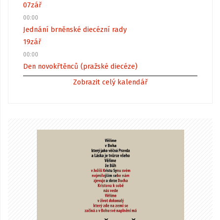
07
zář
00:00
Jednání brněnské diecézní rady
19
zář
00:00
Den novokřtěnců (pražské diecéze)
Zobrazit celý kalendář