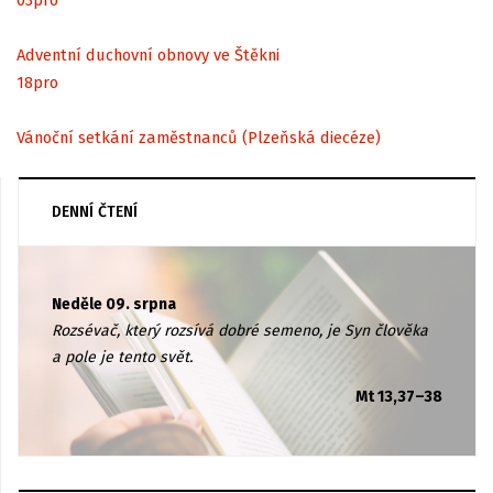
Adventní duchovní obnovy ve Štěkni
18
pro
Vánoční setkání zaměstnanců (Plzeňská diecéze)
DENNÍ ČTENÍ
Neděle 09. srpna
Rozsévač, který rozsívá dobré semeno, je Syn člověka
a pole je tento svět.
Mt 13,37–38