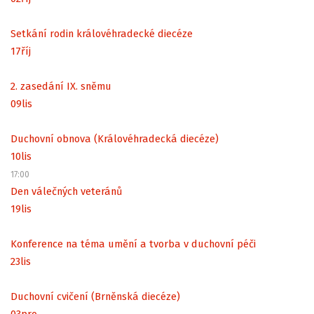
Setkání rodin královéhradecké diecéze
17
říj
2. zasedání IX. sněmu
09
lis
Duchovní obnova (Královéhradecká diecéze)
10
lis
17:00
Den válečných veteránů
19
lis
Konference na téma umění a tvorba v duchovní péči
23
lis
Duchovní cvičení (Brněnská diecéze)
03
pro