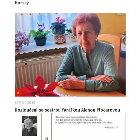
Horský
6
SRP, 04 2026
Rozloučení se sestrou farářkou Alenou Plocarovou