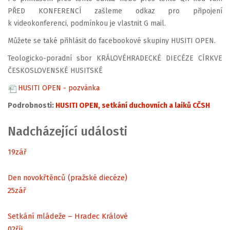
PŘED KONFERENCÍ zašleme odkaz pro připojení
k videokonferenci, podmínkou je vlastnit G mail.
Můžete se také přihlásit do facebookové skupiny HUSITI OPEN.
Teologicko-poradní sbor KRÁLOVÉHRADECKÉ DIECÉZE CÍRKVE
ČESKOSLOVENSKÉ HUSITSKÉ
HUSITI OPEN - pozvánka
Podrobnosti:
HUSITI OPEN, setkání duchovních a laiků CČSH
Nadcházející události
19
zář
Den novokřtěnců (pražské diecéze)
25
zář
Setkání mládeže – Hradec Králové
02
říj