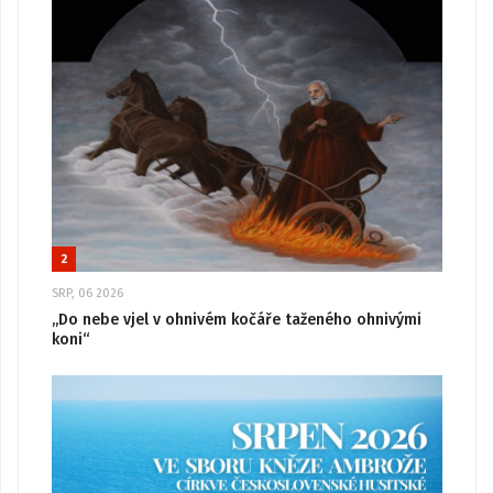
2
SRP, 06 2026
„Do nebe vjel v ohnivém kočáře taženého ohnivými
koni“