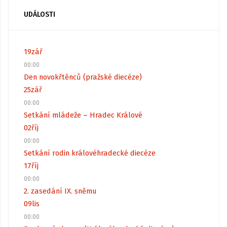
UDÁLOSTI
19
zář
00:00
Den novokřtěnců (pražské diecéze)
25
zář
00:00
Setkání mládeže – Hradec Králové
02
říj
00:00
Setkání rodin královéhradecké diecéze
17
říj
00:00
2. zasedání IX. sněmu
09
lis
00:00