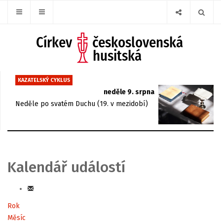
KAZATELSKÝ CYKLUS
neděle 9. srpna
Neděle po svatém Duchu (19. v mezidobí)
Kalendář událostí
Rok
Měsíc