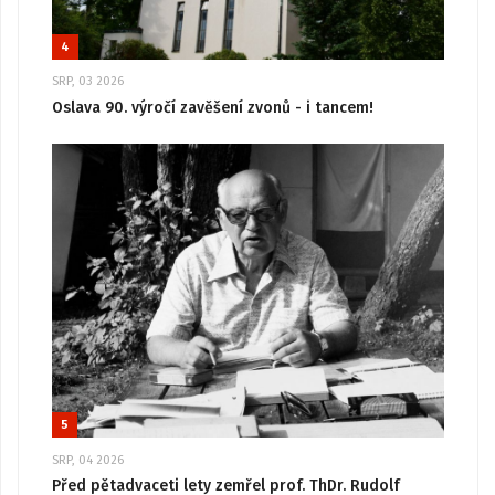
4
SRP, 03 2026
Oslava 90. výročí zavěšení zvonů - i tancem!
5
SRP, 04 2026
Před pětadvaceti lety zemřel prof. ThDr. Rudolf