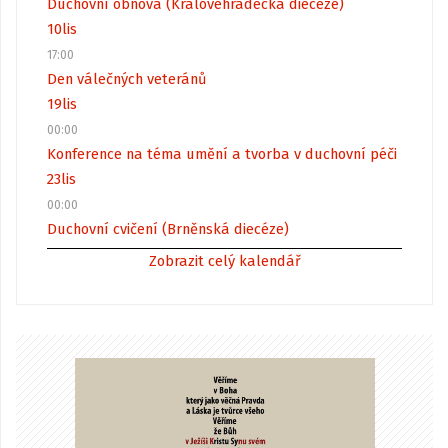
Duchovní obnova (Královéhradecká diecéze)
10
lis
17:00
Den válečných veteránů
19
lis
00:00
Konference na téma umění a tvorba v duchovní péči
23
lis
00:00
Duchovní cvičení (Brněnská diecéze)
Zobrazit celý kalendář