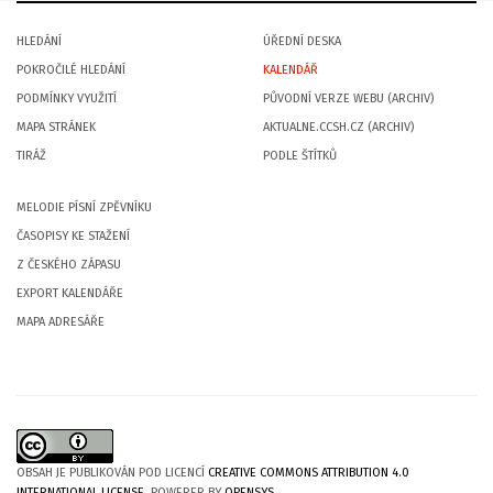
HLEDÁNÍ
ÚŘEDNÍ DESKA
POKROČILÉ HLEDÁNÍ
KALENDÁŘ
PODMÍNKY VYUŽITÍ
PŮVODNÍ VERZE WEBU (ARCHIV)
MAPA STRÁNEK
AKTUALNE.CCSH.CZ (ARCHIV)
TIRÁŽ
PODLE ŠTÍTKŮ
MELODIE PÍSNÍ ZPĚVNÍKU
ČASOPISY KE STAŽENÍ
Z ČESKÉHO ZÁPASU
EXPORT KALENDÁŘE
MAPA ADRESÁŘE
OBSAH JE PUBLIKOVÁN POD LICENCÍ
CREATIVE COMMONS ATTRIBUTION 4.0
INTERNATIONAL LICENSE
. POWERER BY
OPENSYS
.