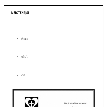
NEJČTENĚJŠÍ
TÝDEN
MĚSÍC
VŠE