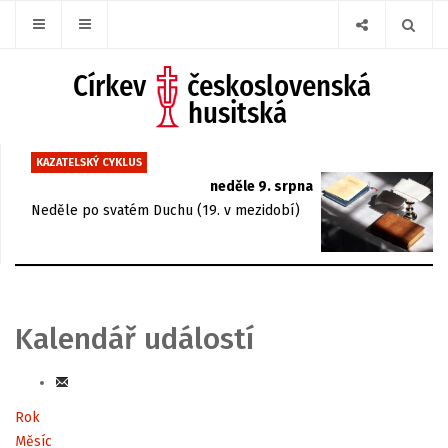
KAZATELSKÝ CYKLUS
neděle 9. srpna
Neděle po svatém Duchu (19. v mezidobí)
Kalendář událostí
Rok
Měsíc