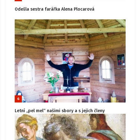
Odešla sestra farářka Alena Plocarová
6
Letní „pel mel“ našimi sbory a s jejich členy