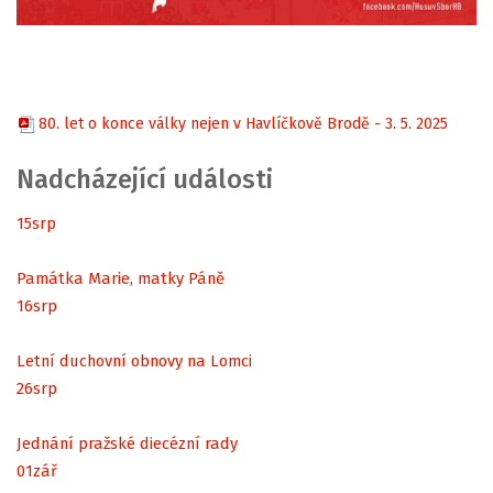
80. let o konce války nejen v Havlíčkově Brodě - 3. 5. 2025
Nadcházející události
15
srp
Památka Marie, matky Páně
16
srp
Letní duchovní obnovy na Lomci
26
srp
Jednání pražské diecézní rady
01
zář