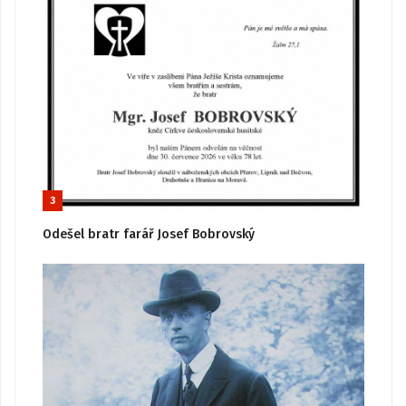
3
Odešel bratr farář Josef Bobrovský