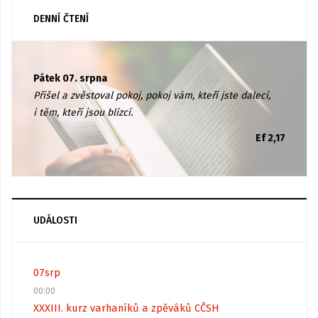
DENNÍ ČTENÍ
Pátek 07. srpna
Přišel a zvěstoval pokoj, pokoj vám, kteří jste dalecí,
i těm, kteří jsou blízcí.
Ef 2,17
UDÁLOSTI
07
srp
00:00
XXXIII. kurz varhaníků a zpěváků CČSH