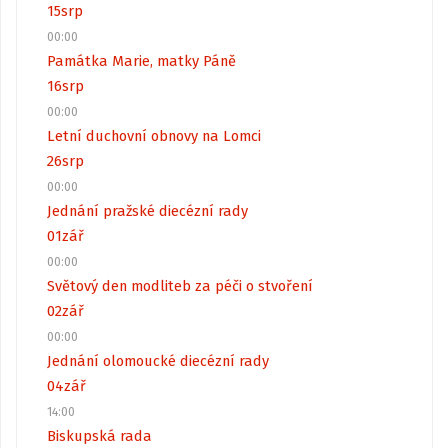
15
srp
00:00
Památka Marie, matky Páně
16
srp
00:00
Letní duchovní obnovy na Lomci
26
srp
00:00
Jednání pražské diecézní rady
01
zář
00:00
Světový den modliteb za péči o stvoření
02
zář
00:00
Jednání olomoucké diecézní rady
04
zář
14:00
Biskupská rada