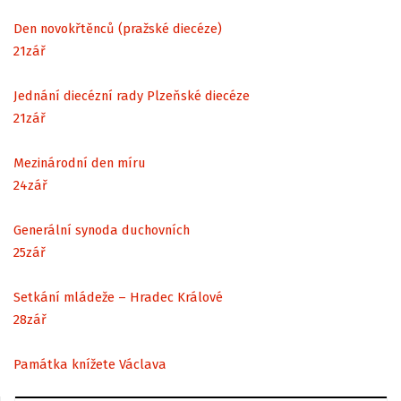
Den novokřtěnců (pražské diecéze)
21
zář
Jednání diecézní rady Plzeňské diecéze
21
zář
Mezinárodní den míru
24
zář
Generální synoda duchovních
25
zář
Setkání mládeže – Hradec Králové
28
zář
Památka knížete Václava