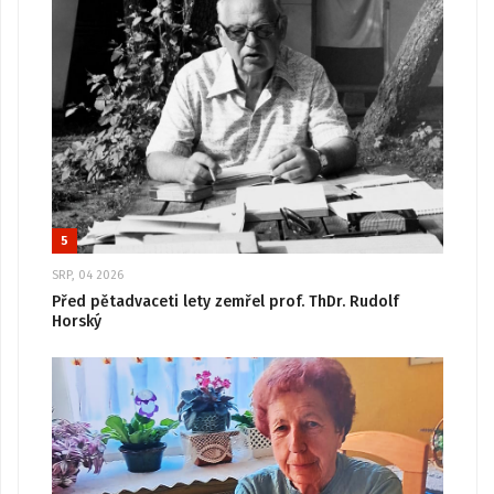
5
SRP, 04 2026
Před pětadvaceti lety zemřel prof. ThDr. Rudolf
Horský