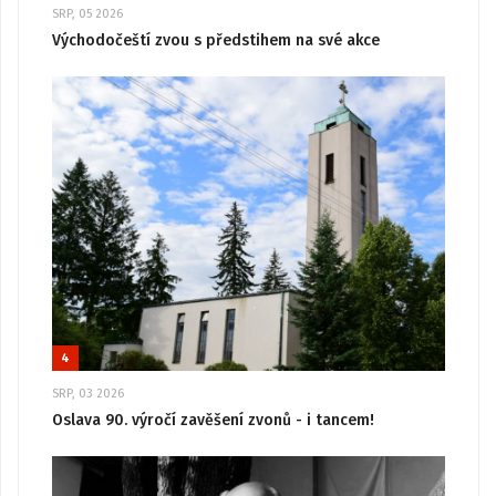
SRP, 05 2026
Východočeští zvou s předstihem na své akce
4
SRP, 03 2026
Oslava 90. výročí zavěšení zvonů - i tancem!