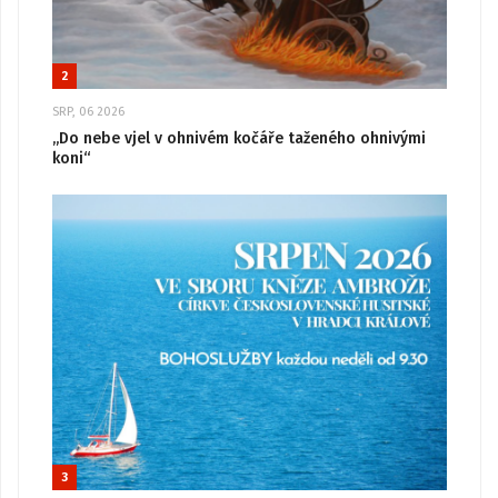
2
SRP, 06 2026
„Do nebe vjel v ohnivém kočáře taženého ohnivými
koni“
3