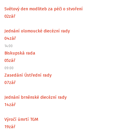
Světový den modliteb za péči o stvoření
02
zář
Jednání olomoucké diecézní rady
04
zář
14:00
Biskupská rada
05
zář
09:00
Zasedání Ústřední rady
07
zář
Jednání brněnské diecézní rady
14
zář
Výročí úmrtí TGM
19
zář