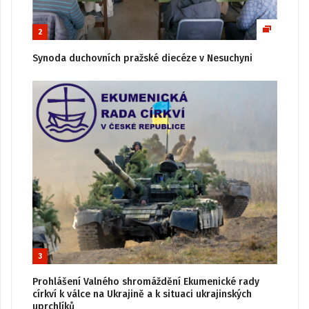
2
Synoda duchovních pražské diecéze v Nesuchyni
3
Prohlášení Valného shromáždění Ekumenické rady
církví k válce na Ukrajině a k situaci ukrajinských
uprchlíků