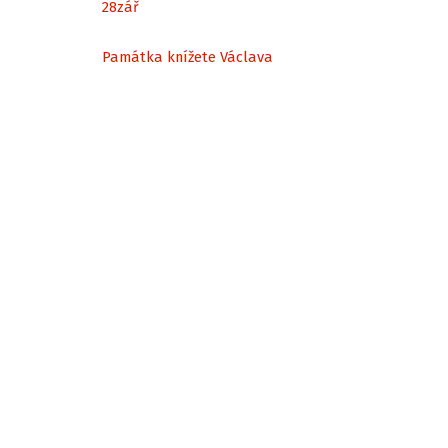
28
zář
Památka knížete Václava