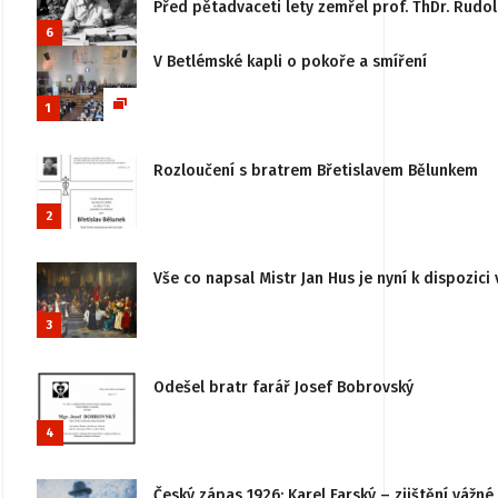
Před pětadvaceti lety zemřel prof. ThDr. Rudo
6
V Betlémské kapli o pokoře a smíření
1
Rozloučení s bratrem Břetislavem Bělunkem
2
Vše co napsal Mistr Jan Hus je nyní k dispozici 
3
Odešel bratr farář Josef Bobrovský
4
Český zápas 1926: Karel Farský – zjištění vážn