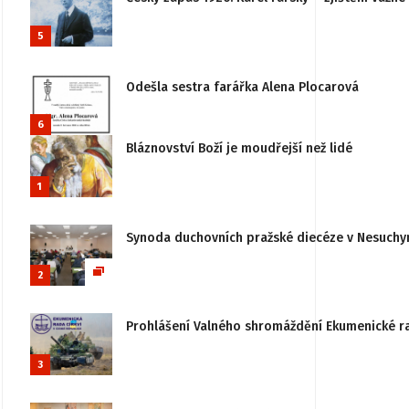
5
Odešla sestra farářka Alena Plocarová
6
Bláznovství Boží je moudřejší než lidé
1
Synoda duchovních pražské diecéze v Nesuchy
2
Prohlášení Valného shromáždění Ekumenické rady
3