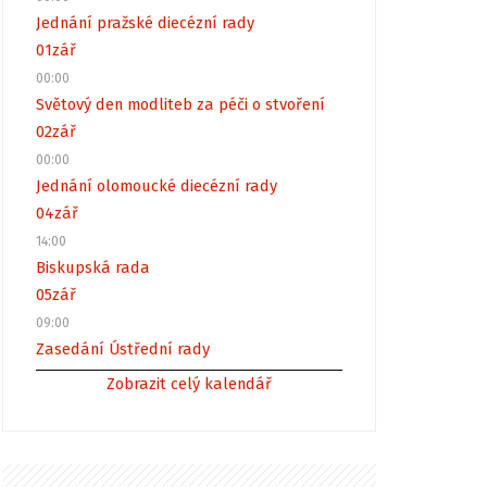
Jednání pražské diecézní rady
01
zář
00:00
Světový den modliteb za péči o stvoření
02
zář
00:00
Jednání olomoucké diecézní rady
04
zář
14:00
Biskupská rada
05
zář
09:00
Zasedání Ústřední rady
Zobrazit celý kalendář