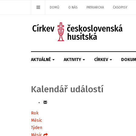
DOMŮ
O NÁS
PATRIARCHA
ČASOPISY
AKTUÁLNĚ
AKTIVITY
CÍRKEV
DOKUM
Kalendář událostí
Rok
Měsíc
Týden
Měsíc