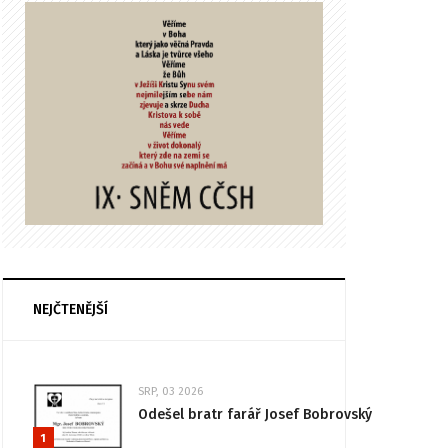
NEJČTENĚJŠÍ
SRP, 03 2026
Odešel bratr farář Josef Bobrovský
1