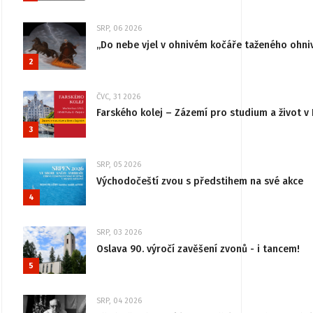
SRP, 06 2026
„Do nebe vjel v ohnivém kočáře taženého ohni
2
ČVC, 31 2026
Farského kolej – Zázemí pro studium a život v 
3
SRP, 05 2026
Východočeští zvou s předstihem na své akce
4
SRP, 03 2026
Oslava 90. výročí zavěšení zvonů - i tancem!
5
SRP, 04 2026