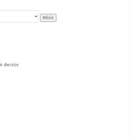
Měsíc
é diecéze