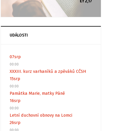
Ef 2,17
UDÁLOSTI
07
srp
00:00
XXXIII. kurz varhaníků a zpěváků CČSH
15
srp
00:00
Památka Marie, matky Páně
16
srp
00:00
Letní duchovní obnovy na Lomci
26
srp
00:00