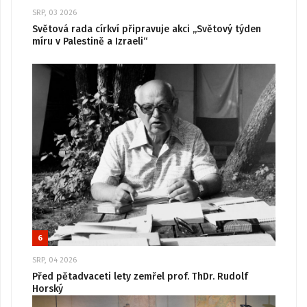
SRP, 03 2026
Světová rada církví připravuje akci „Světový týden
míru v Palestině a Izraeli“
6
SRP, 04 2026
Před pětadvaceti lety zemřel prof. ThDr. Rudolf
Horský