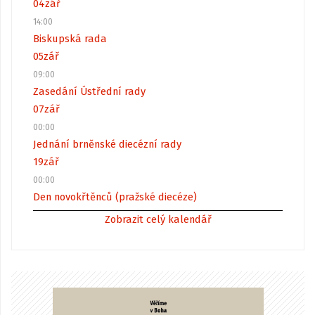
04
zář
14:00
Biskupská rada
05
zář
09:00
Zasedání Ústřední rady
07
zář
00:00
Jednání brněnské diecézní rady
19
zář
00:00
Den novokřtěnců (pražské diecéze)
Zobrazit celý kalendář