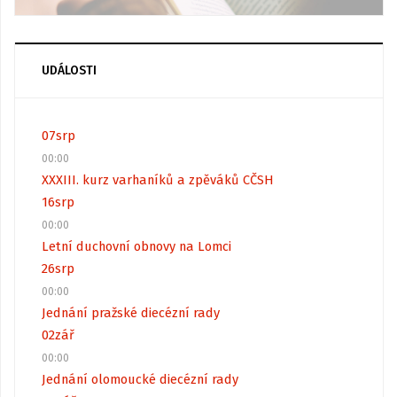
UDÁLOSTI
07
srp
00:00
XXXIII. kurz varhaníků a zpěváků CČSH
16
srp
00:00
Letní duchovní obnovy na Lomci
26
srp
00:00
Jednání pražské diecézní rady
02
zář
00:00
Jednání olomoucké diecézní rady