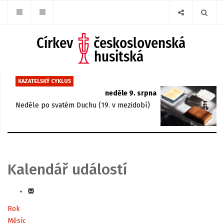
KAZATELSKÝ CYKLUS
neděle 9. srpna
Neděle po svatém Duchu (19. v mezidobí)
Kalendář událostí
Rok
Měsíc