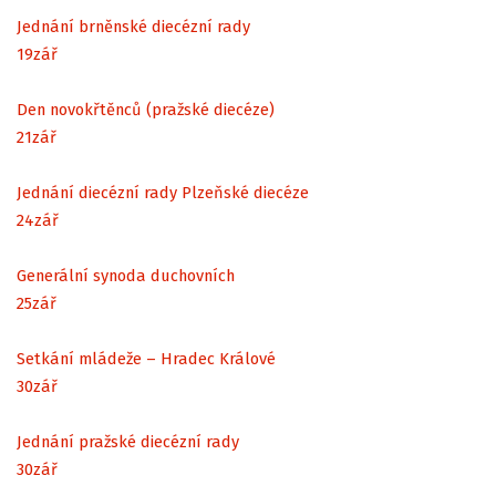
Jednání brněnské diecézní rady
19
zář
Den novokřtěnců (pražské diecéze)
21
zář
Jednání diecézní rady Plzeňské diecéze
24
zář
Generální synoda duchovních
25
zář
Setkání mládeže – Hradec Králové
30
zář
Jednání pražské diecézní rady
30
zář