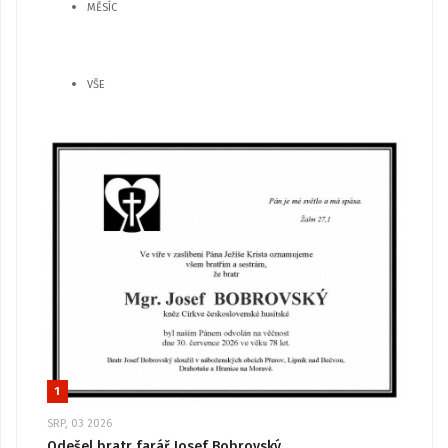
MĚSÍC
VŠE
1
SRP, 03 2026
Odešel bratr farář Josef Bobrovský