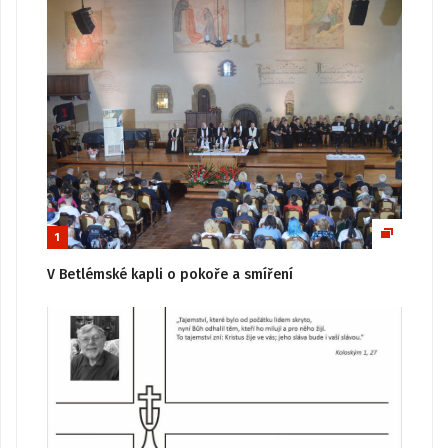
1
V Betlémské kapli o pokoře a smíření