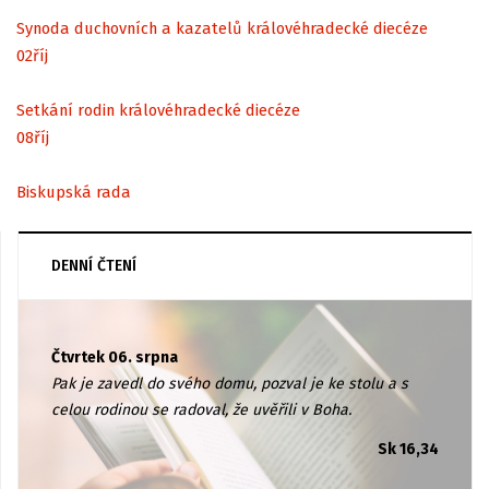
Synoda duchovních a kazatelů královéhradecké diecéze
02
říj
Setkání rodin královéhradecké diecéze
08
říj
Biskupská rada
DENNÍ ČTENÍ
Čtvrtek 06. srpna
Pak je zavedl do svého domu, pozval je ke stolu a s
celou rodinou se radoval, že uvěřili v Boha.
Sk 16,34