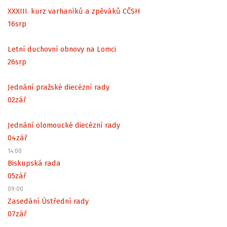
XXXIII. kurz varhaníků a zpěváků CČSH
16
srp
Letní duchovní obnovy na Lomci
26
srp
Jednání pražské diecézní rady
02
zář
Jednání olomoucké diecézní rady
04
zář
14:00
Biskupská rada
05
zář
09:00
Zasedání Ústřední rady
07
zář