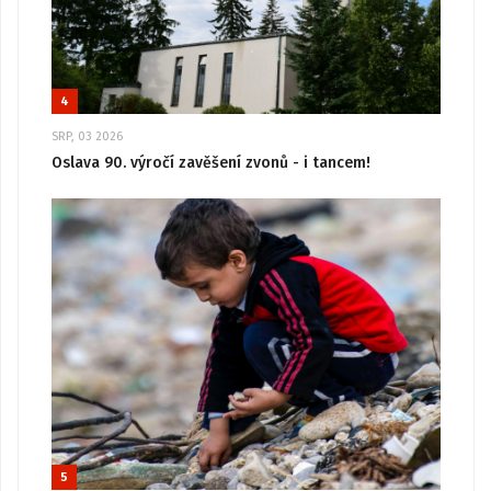
4
SRP, 03 2026
Oslava 90. výročí zavěšení zvonů - i tancem!
5