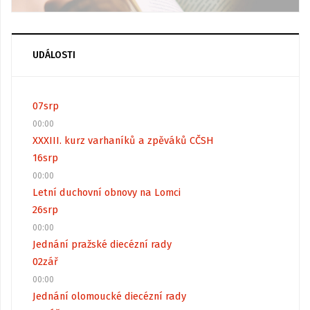
UDÁLOSTI
07
srp
00:00
XXXIII. kurz varhaníků a zpěváků CČSH
16
srp
00:00
Letní duchovní obnovy na Lomci
26
srp
00:00
Jednání pražské diecézní rady
02
zář
00:00
Jednání olomoucké diecézní rady