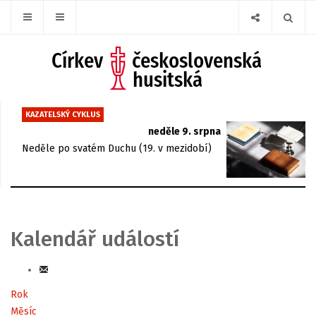
KAZATELSKÝ CYKLUS
neděle 9. srpna
Neděle po svatém Duchu (19. v mezidobí)
Kalendář událostí
Rok
Měsíc