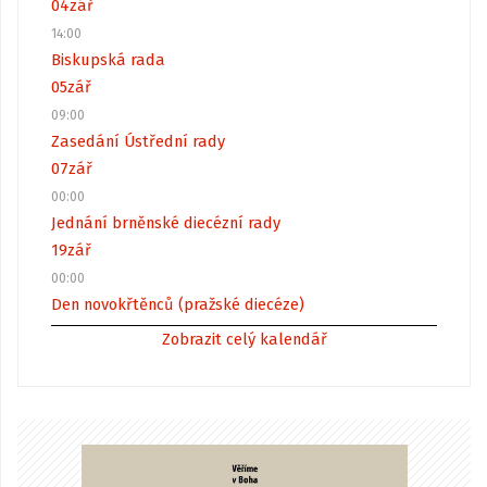
04
zář
14:00
Biskupská rada
05
zář
09:00
Zasedání Ústřední rady
07
zář
00:00
Jednání brněnské diecézní rady
19
zář
00:00
Den novokřtěnců (pražské diecéze)
Zobrazit celý kalendář