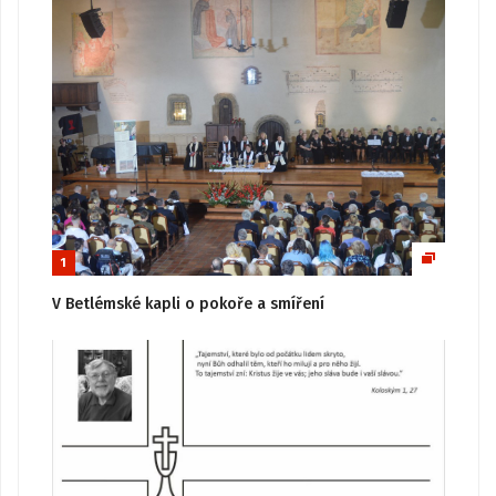
1
V Betlémské kapli o pokoře a smíření