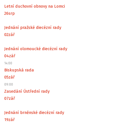
Letní duchovní obnovy na Lomci
26
srp
Jednání pražské diecézní rady
02
zář
Jednání olomoucké diecézní rady
04
zář
14:00
Biskupská rada
05
zář
09:00
Zasedání Ústřední rady
07
zář
Jednání brněnské diecézní rady
19
zář