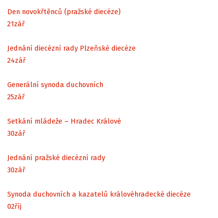
Den novokřtěnců (pražské diecéze)
21
zář
Jednání diecézní rady Plzeňské diecéze
24
zář
Generální synoda duchovních
25
zář
Setkání mládeže – Hradec Králové
30
zář
Jednání pražské diecézní rady
30
zář
Synoda duchovních a kazatelů královéhradecké diecéze
02
říj