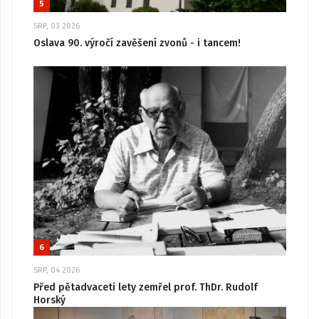
5
SRP, 03 2026
Oslava 90. výročí zavěšení zvonů - i tancem!
6
SRP, 04 2026
Před pětadvaceti lety zemřel prof. ThDr. Rudolf
Horský