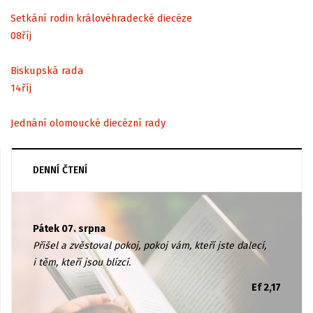
Setkání rodin královéhradecké diecéze
08
říj
Biskupská rada
14
říj
Jednání olomoucké diecézní rady
DENNÍ ČTENÍ
Pátek 07. srpna
Přišel a zvěstoval pokoj, pokoj vám, kteří jste dalecí,
i těm, kteří jsou blízcí.
Ef 2,17