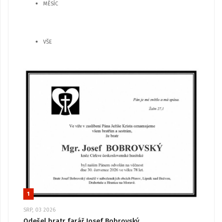
MĚSÍC
VŠE
1
SRP, 03 2026
Odešel bratr farář Josef Bobrovský