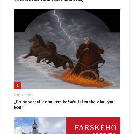
2
SRP, 06 2026
„Do nebe vjel v ohnivém kočáře taženého ohnivými
koni“