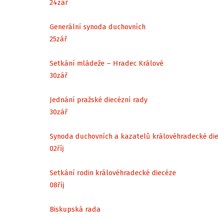
24
zář
Generální synoda duchovních
25
zář
Setkání mládeže – Hradec Králové
30
zář
Jednání pražské diecézní rady
30
zář
Synoda duchovních a kazatelů královéhradecké di
02
říj
Setkání rodin královéhradecké diecéze
08
říj
Biskupská rada