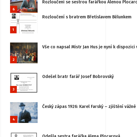
Rozloučení se sestrou farářkou Alenou Plocar
6
Rozloučení s bratrem Břetislavem Bělunkem
1
Vše co napsal Mistr Jan Hus je nyní k dispozici 
2
Odešel bratr farář Josef Bobrovský
3
Český zápas 1926: Karel Farský – zjištění vážn
4
Odešla sestra farářka Alena Plocarová