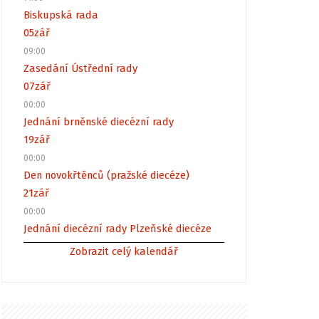
Biskupská rada
05
zář
09:00
Zasedání Ústřední rady
07
zář
00:00
Jednání brněnské diecézní rady
19
zář
00:00
Den novokřtěnců (pražské diecéze)
21
zář
00:00
Jednání diecézní rady Plzeňské diecéze
Zobrazit celý kalendář