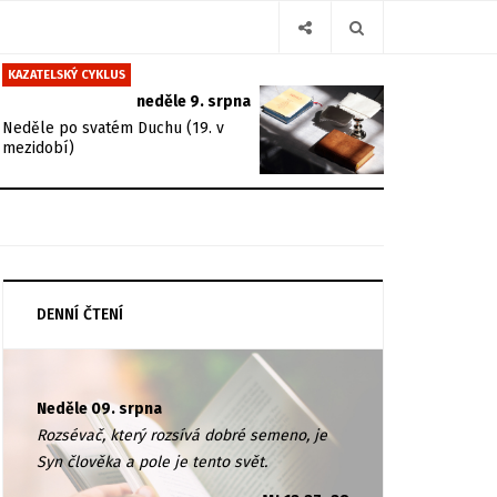
KAZATELSKÝ CYKLUS
neděle 9. srpna
Neděle po svatém Duchu (19. v
mezidobí)
DENNÍ ČTENÍ
Neděle 09. srpna
Rozsévač, který rozsívá dobré semeno, je
Syn člověka a pole je tento svět.