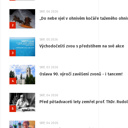
SRP, 06 2026
„Do nebe vjel v ohnivém kočáře taženého ohni
2
SRP, 05 2026
Východočeští zvou s předstihem na své akce
3
SRP, 03 2026
Oslava 90. výročí zavěšení zvonů - i tancem!
4
SRP, 04 2026
Před pětadvaceti lety zemřel prof. ThDr. Rudo
5
SRP, 04 2026