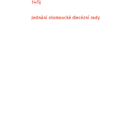
14
říj
Jednání olomoucké diecézní rady