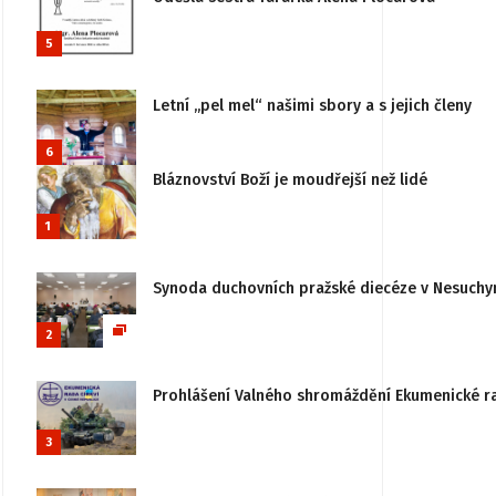
5
Letní „pel mel“ našimi sbory a s jejich členy
6
Bláznovství Boží je moudřejší než lidé
1
Synoda duchovních pražské diecéze v Nesuchy
2
Prohlášení Valného shromáždění Ekumenické rady
3