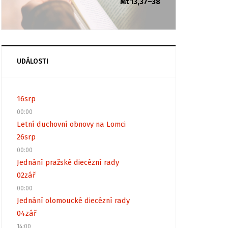
Mt 13,37–38
UDÁLOSTI
16
srp
00:00
Letní duchovní obnovy na Lomci
26
srp
00:00
Jednání pražské diecézní rady
02
zář
00:00
Jednání olomoucké diecézní rady
04
zář
14:00