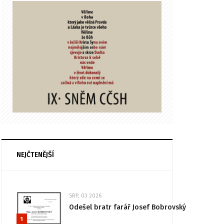
NEJČTENĚJŠÍ
SRP, 03 2026
Odešel bratr farář Josef Bobrovský
1