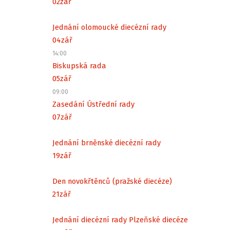
02
zář
Jednání olomoucké diecézní rady
04
zář
14:00
Biskupská rada
05
zář
09:00
Zasedání Ústřední rady
07
zář
Jednání brněnské diecézní rady
19
zář
Den novokřtěnců (pražské diecéze)
21
zář
Jednání diecézní rady Plzeňské diecéze