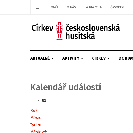
DOMŮ
O NÁS
PATRIARCHA
ČASOPISY
AKTUÁLNĚ
AKTIVITY
CÍRKEV
DOKUM
Kalendář událostí
Rok
Měsíc
Týden
Měsíc