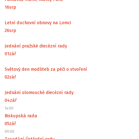
16
srp
Letní duchovní obnovy na Lomci
26
srp
Jednání pražské diecézní rady
01
zář
Světový den modliteb za péči o stvoření
02
zář
Jednání olomoucké diecézní rady
04
zář
14:00
Biskupská rada
05
zář
09:00
Zasedání Ústřední rady