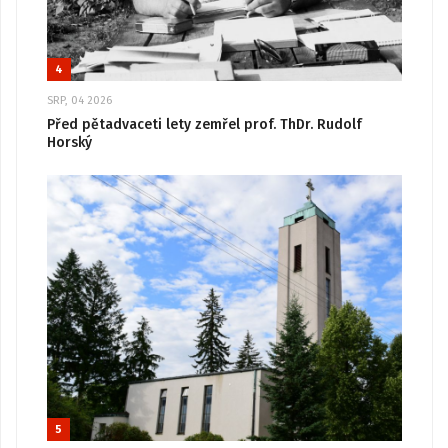
4
SRP, 04 2026
Před pětadvaceti lety zemřel prof. ThDr. Rudolf
Horský
5