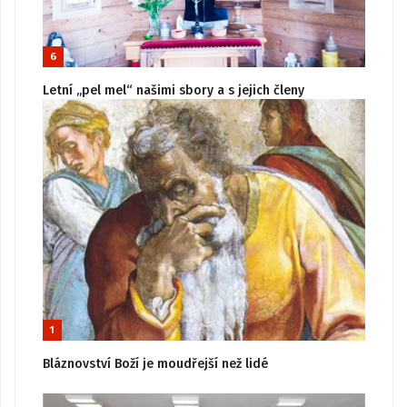
6
Letní „pel mel“ našimi sbory a s jejich členy
1
Bláznovství Boží je moudřejší než lidé