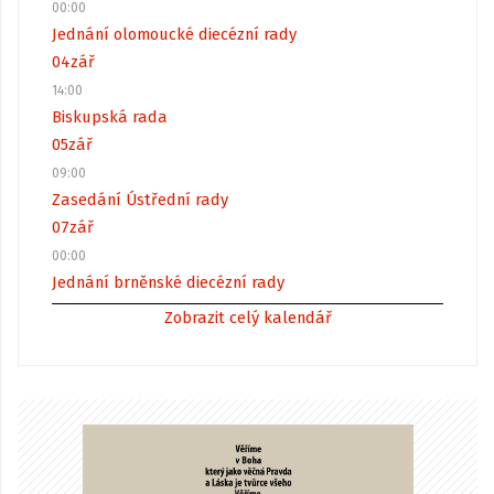
00:00
Jednání olomoucké diecézní rady
04
zář
14:00
Biskupská rada
05
zář
09:00
Zasedání Ústřední rady
07
zář
00:00
Jednání brněnské diecézní rady
Zobrazit celý kalendář