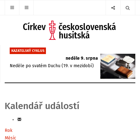
KAZATELSKÝ CYKLUS
neděle 9. srpna
Neděle po svatém Duchu (19. v mezidobí)
Kalendář událostí
Rok
Měsíc