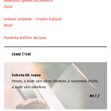
Generální synoda duchovních
25
zář
Setkání mládeže – Hradec Králové
28
zář
Památka knížete Václava
DENNÍ ČTENÍ
Sobota 08. srpna
Proste, a bude vám dáno; hledejte, a naleznete; tlučte,
a bude vám otevřeno.
Mt 7,7