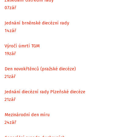
07
zář
Jednání brněnské diecézní rady
14
zář
Výročí úmrtí TGM
19
zář
Den novokřtěnců (pražské diecéze)
21
zář
Jednání diecézní rady Plzeňské diecéze
21
zář
Mezinárodní den míru
24
zář