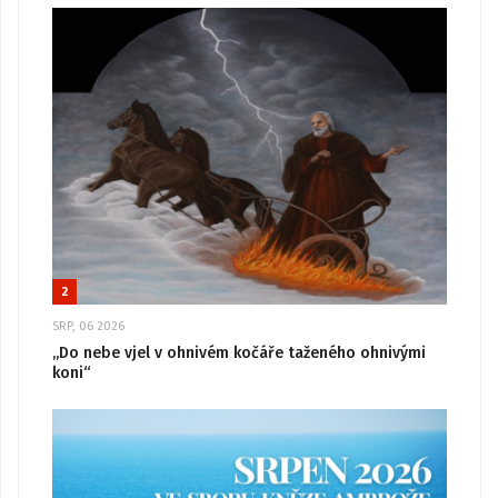
2
SRP, 06 2026
„Do nebe vjel v ohnivém kočáře taženého ohnivými
koni“