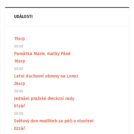
UDÁLOSTI
15
srp
00:00
Památka Marie, matky Páně
16
srp
00:00
Letní duchovní obnovy na Lomci
26
srp
00:00
Jednání pražské diecézní rady
01
zář
00:00
Světový den modliteb za péči o stvoření
02
zář