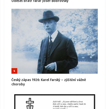
Odešel bratr farář Josef Bobrovský
4
Český zápas 1926: Karel Farský – zjištění vážné
choroby