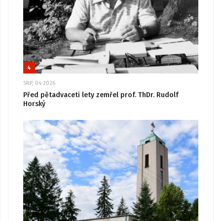
4
SRP, 04 2026
Před pětadvaceti lety zemřel prof. ThDr. Rudolf
Horský