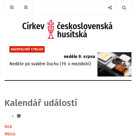
KAZATELSKÝ CYKLUS
neděle 9. srpna
Neděle po svatém Duchu (19. v mezidobí)
Kalendář událostí
Rok
Měsíc