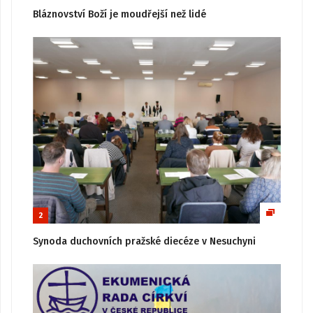
Bláznovství Boží je moudřejší než lidé
2
Synoda duchovních pražské diecéze v Nesuchyni