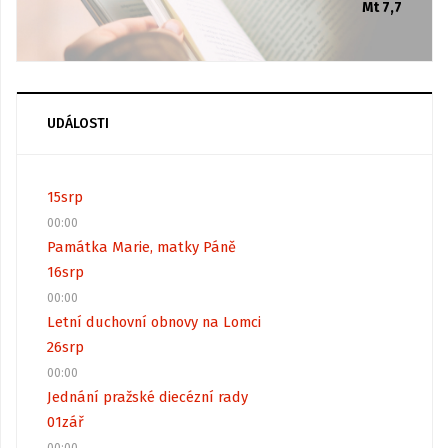
Mt 7,7
UDÁLOSTI
15
srp
00:00
Památka Marie, matky Páně
16
srp
00:00
Letní duchovní obnovy na Lomci
26
srp
00:00
Jednání pražské diecézní rady
01
zář