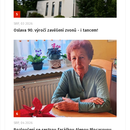
5
SRP, 03 2026
Oslava 90. výročí zavěšení zvonů - i tancem!
6
SRP, 04 2026
Rozloučení se sestrou farářkou Alenou Plocarovou