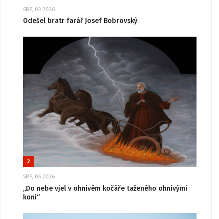
SRP, 03 2026
Odešel bratr farář Josef Bobrovský
2
SRP, 06 2026
„Do nebe vjel v ohnivém kočáře taženého ohnivými
koni“