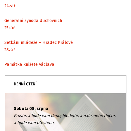
24
zář
Generální synoda duchovních
25
zář
Setkání mládeže – Hradec Králové
28
zář
Památka knížete Václava
DENNÍ ČTENÍ
Sobota 08. srpna
Proste, a bude vám dáno; hledejte, a naleznete; tlučte,
a bude vám otevřeno.