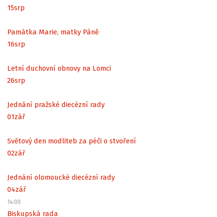
15
srp
Památka Marie, matky Páně
16
srp
Letní duchovní obnovy na Lomci
26
srp
Jednání pražské diecézní rady
01
zář
Světový den modliteb za péči o stvoření
02
zář
Jednání olomoucké diecézní rady
04
zář
14:00
Biskupská rada