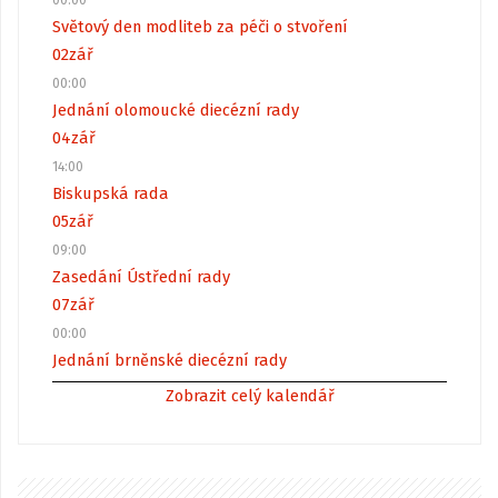
00:00
Světový den modliteb za péči o stvoření
02
zář
00:00
Jednání olomoucké diecézní rady
04
zář
14:00
Biskupská rada
05
zář
09:00
Zasedání Ústřední rady
07
zář
00:00
Jednání brněnské diecézní rady
Zobrazit celý kalendář