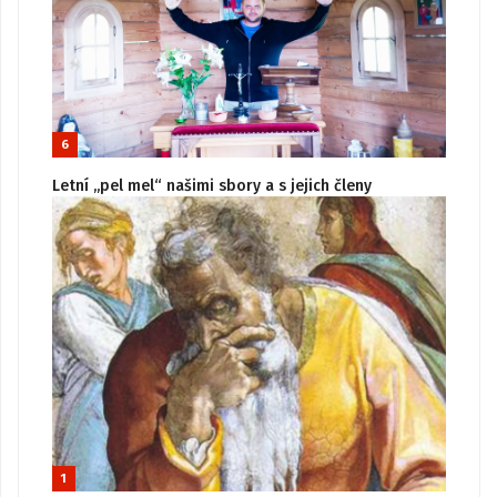
6
Letní „pel mel“ našimi sbory a s jejich členy
1