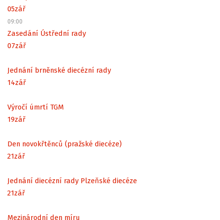
05
zář
09:00
Zasedání Ústřední rady
07
zář
Jednání brněnské diecézní rady
14
zář
Výročí úmrtí TGM
19
zář
Den novokřtěnců (pražské diecéze)
21
zář
Jednání diecézní rady Plzeňské diecéze
21
zář
Mezinárodní den míru