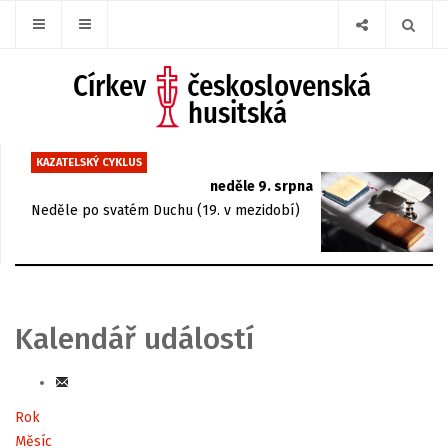
KAZATELSKÝ CYKLUS
neděle 9. srpna
Neděle po svatém Duchu (19. v mezidobí)
Kalendář událostí
Rok
Měsíc