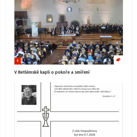
1
V Betlémské kapli o pokoře a smíření