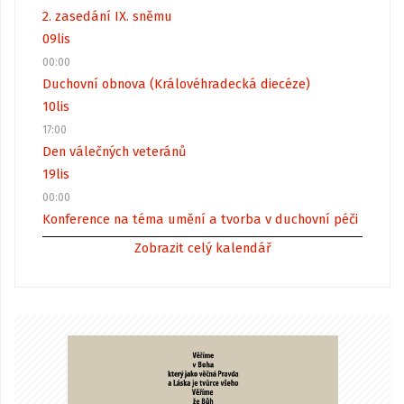
2. zasedání IX. sněmu
09
lis
00:00
Duchovní obnova (Královéhradecká diecéze)
10
lis
17:00
Den válečných veteránů
19
lis
00:00
Konference na téma umění a tvorba v duchovní péči
Zobrazit celý kalendář