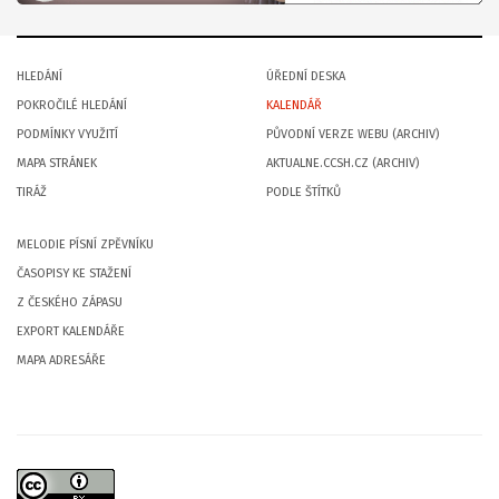
HLEDÁNÍ
ÚŘEDNÍ DESKA
POKROČILÉ HLEDÁNÍ
KALENDÁŘ
PODMÍNKY VYUŽITÍ
PŮVODNÍ VERZE WEBU (ARCHIV)
MAPA STRÁNEK
AKTUALNE.CCSH.CZ (ARCHIV)
TIRÁŽ
PODLE ŠTÍTKŮ
MELODIE PÍSNÍ ZPĚVNÍKU
ČASOPISY KE STAŽENÍ
Z ČESKÉHO ZÁPASU
EXPORT KALENDÁŘE
MAPA ADRESÁŘE