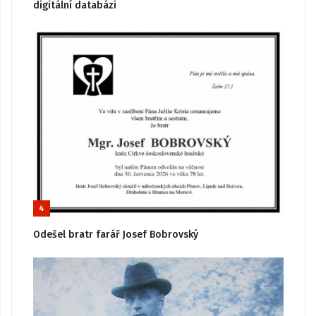
digitální databázi
4
Odešel bratr farář Josef Bobrovský