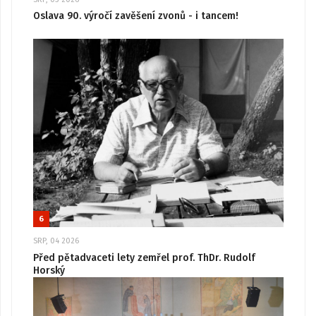
Oslava 90. výročí zavěšení zvonů - i tancem!
6
SRP, 04 2026
Před pětadvaceti lety zemřel prof. ThDr. Rudolf
Horský