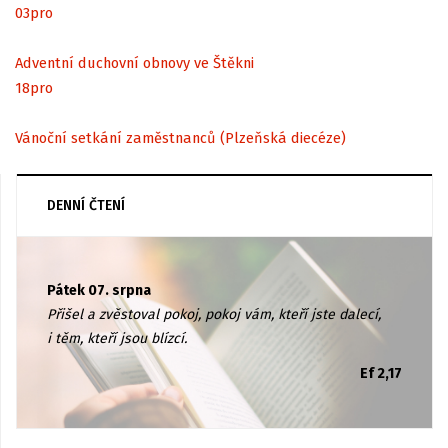
03
pro
Adventní duchovní obnovy ve Štěkni
18
pro
Vánoční setkání zaměstnanců (Plzeňská diecéze)
DENNÍ ČTENÍ
Pátek 07. srpna
Přišel a zvěstoval pokoj, pokoj vám, kteří jste dalecí,
i těm, kteří jsou blízcí.
Ef 2,17