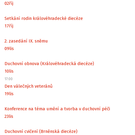
02
říj
Setkání rodin královéhradecké diecéze
17
říj
2. zasedání IX. sněmu
09
lis
Duchovní obnova (Královéhradecká diecéze)
10
lis
17:00
Den válečných veteránů
19
lis
Konference na téma umění a tvorba v duchovní péči
23
lis
Duchovní cvičení (Brněnská diecéze)