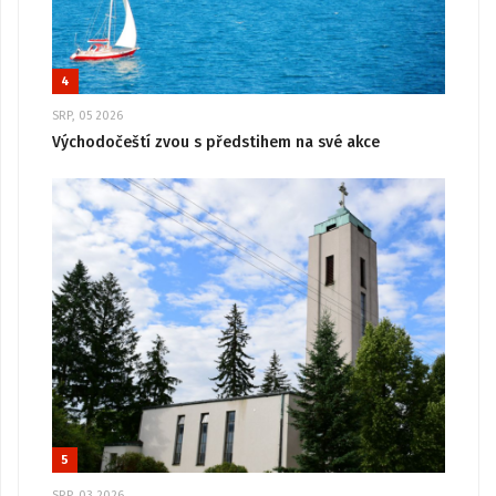
4
SRP, 05 2026
Východočeští zvou s předstihem na své akce
5
SRP, 03 2026