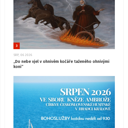
3
SRP, 06 2026
„Do nebe vjel v ohnivém kočáře taženého ohnivými
koni“