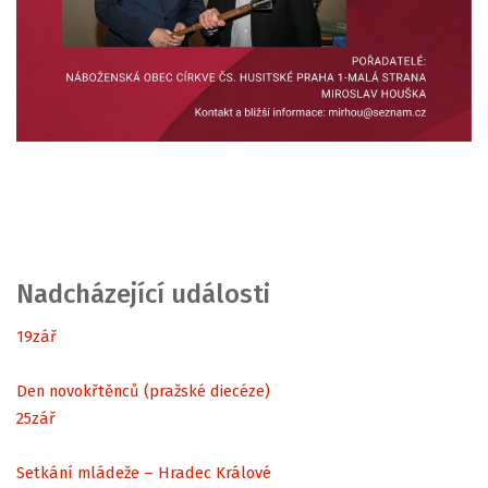
Nadcházející události
19
zář
Den novokřtěnců (pražské diecéze)
25
zář
Setkání mládeže – Hradec Králové