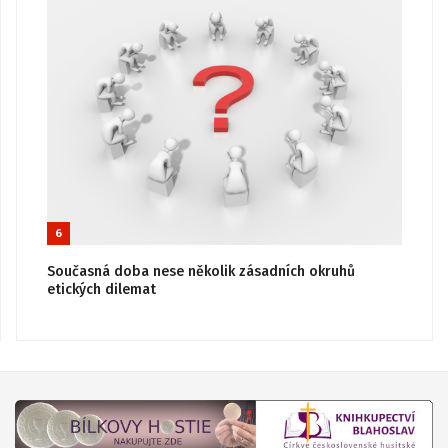
6
Současná doba nese několik zásadních okruhů
etických dilemat