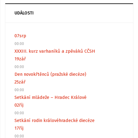
UDÁLOSTI
07
srp
00:00
XXXIII. kurz varhaníků a zpěváků CČSH
19
zář
00:00
Den novokřtěnců (pražské diecéze)
25
zář
00:00
Setkání mládeže – Hradec Králové
02
říj
00:00
Setkání rodin královéhradecké diecéze
17
říj
00:00