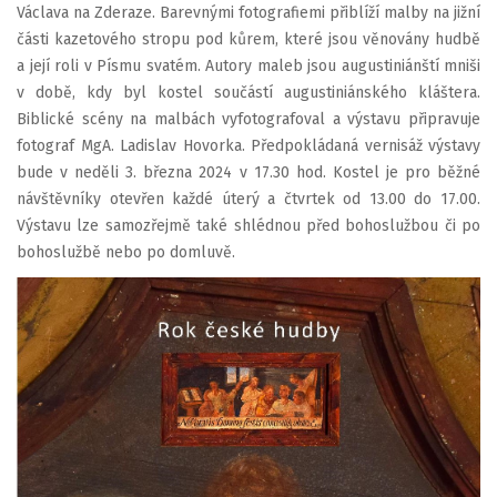
Václava na Zderaze. Barevnými fotografiemi přiblíží malby na jižní
části kazetového stropu pod kůrem, které jsou věnovány hudbě
a její roli v Písmu svatém. Autory maleb jsou augustiniánští mniši
v době, kdy byl kostel součástí augustiniánského kláštera.
Biblické scény na malbách vyfotografoval a výstavu připravuje
fotograf MgA. Ladislav Hovorka. Předpokládaná vernisáž výstavy
bude v neděli 3. března 2024 v 17.30 hod. Kostel je pro běžné
návštěvníky otevřen každé úterý a čtvrtek od 13.00 do 17.00.
Výstavu lze samozřejmě také shlédnou před bohoslužbou či po
bohoslužbě nebo po domluvě.