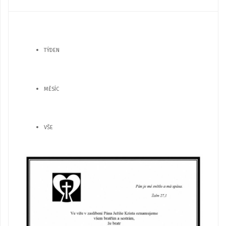
TÝDEN
MĚSÍC
VŠE