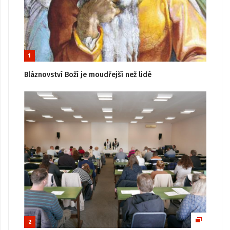
1
Bláznovství Boží je moudřejší než lidé
2