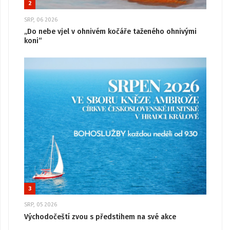
2
SRP, 06 2026
„Do nebe vjel v ohnivém kočáře taženého ohnivými
koni“
3
SRP, 05 2026
Východočeští zvou s předstihem na své akce