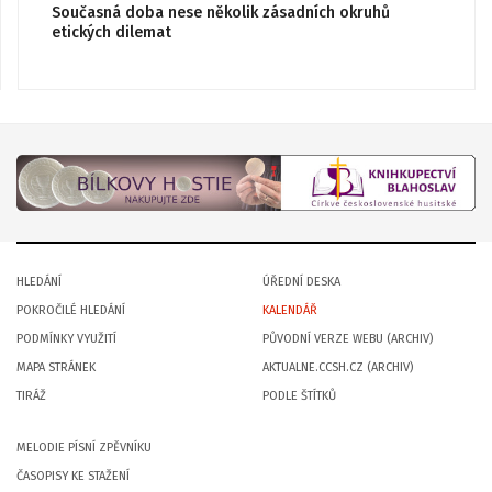
Současná doba nese několik zásadních okruhů
etických dilemat
HLEDÁNÍ
ÚŘEDNÍ DESKA
POKROČILÉ HLEDÁNÍ
KALENDÁŘ
PODMÍNKY VYUŽITÍ
PŮVODNÍ VERZE WEBU (ARCHIV)
MAPA STRÁNEK
AKTUALNE.CCSH.CZ (ARCHIV)
TIRÁŽ
PODLE ŠTÍTKŮ
MELODIE PÍSNÍ ZPĚVNÍKU
ČASOPISY KE STAŽENÍ