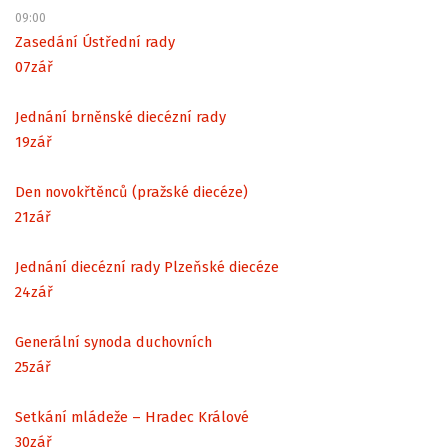
09:00
Zasedání Ústřední rady
07
zář
Jednání brněnské diecézní rady
19
zář
Den novokřtěnců (pražské diecéze)
21
zář
Jednání diecézní rady Plzeňské diecéze
24
zář
Generální synoda duchovních
25
zář
Setkání mládeže – Hradec Králové
30
zář