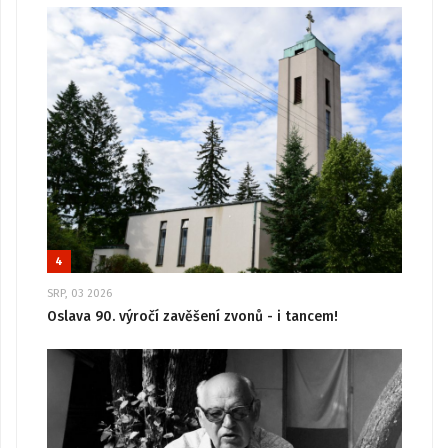
4
SRP, 03 2026
Oslava 90. výročí zavěšení zvonů - i tancem!