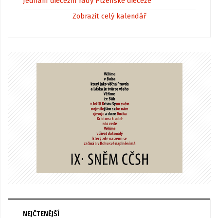
Jednání diecézní rady Plzeňské diecéze
Zobrazit celý kalendář
NEJČTENĚJŠÍ