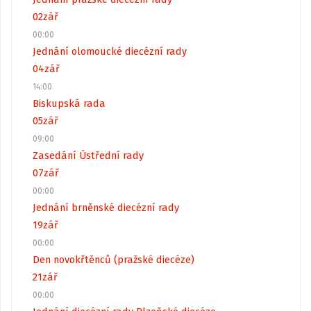
02
zář
00:00
Jednání olomoucké diecézní rady
04
zář
14:00
Biskupská rada
05
zář
09:00
Zasedání Ústřední rady
07
zář
00:00
Jednání brněnské diecézní rady
19
zář
00:00
Den novokřtěnců (pražské diecéze)
21
zář
00:00