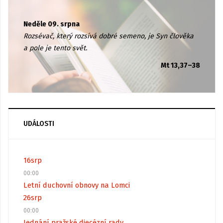
Neděle 09. srpna
Rozsévač, který rozsívá dobré semeno, je Syn člověka
a pole je tento svět.
Mt 13,37–38
UDÁLOSTI
16
srp
00:00
Letní duchovní obnovy na Lomci
26
srp
00:00
Jednání pražské diecézní rady