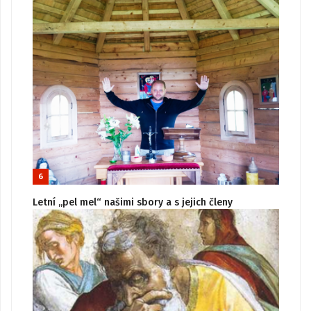
6
Letní „pel mel“ našimi sbory a s jejich členy