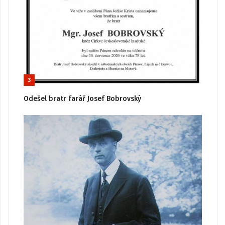
3
Odešel bratr farář Josef Bobrovský