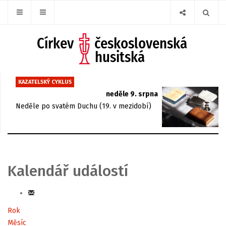
KAZATELSKÝ CYKLUS
neděle 9. srpna
Neděle po svatém Duchu (19. v mezidobí)
Kalendář událostí
Rok
Měsíc