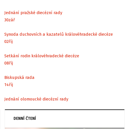
Jednání pražské diecézní rady
30
zář
Synoda duchovních a kazatelů královéhradecké diecéze
02
říj
Setkání rodin královéhradecké diecéze
08
říj
Biskupská rada
14
říj
Jednání olomoucké diecézní rady
DENNÍ ČTENÍ