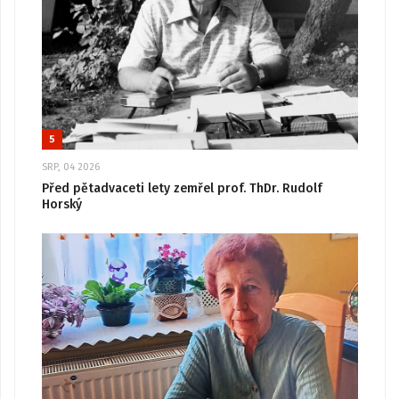
5
SRP, 04 2026
Před pětadvaceti lety zemřel prof. ThDr. Rudolf
Horský