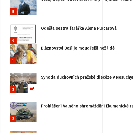
5
Odešla sestra farářka Alena Plocarová
6
Bláznovství Boží je moudřejší než lidé
1
Synoda duchovních pražské diecéze v Nesuchy
2
Prohlášení Valného shromáždění Ekumenické rady
3