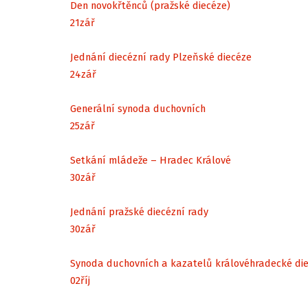
Den novokřtěnců (pražské diecéze)
21
zář
Jednání diecézní rady Plzeňské diecéze
24
zář
Generální synoda duchovních
25
zář
Setkání mládeže – Hradec Králové
30
zář
Jednání pražské diecézní rady
30
zář
Synoda duchovních a kazatelů královéhradecké di
02
říj