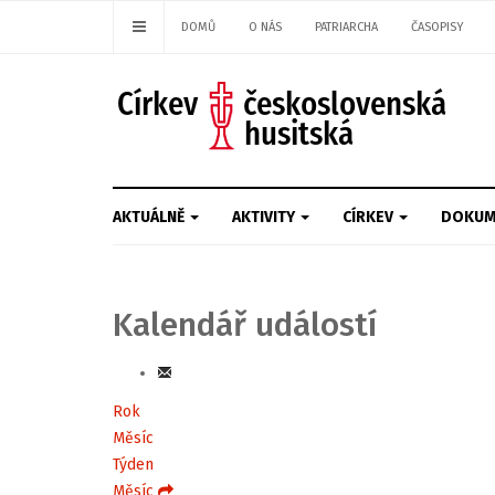
DOMŮ
O NÁS
PATRIARCHA
ČASOPISY
AKTUÁLNĚ
AKTIVITY
CÍRKEV
DOKUM
Kalendář událostí
Rok
Měsíc
Týden
Měsíc