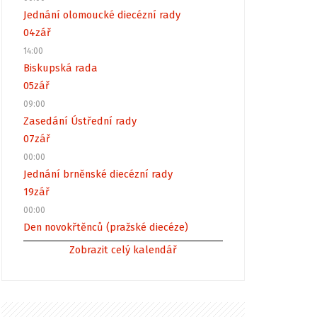
Jednání olomoucké diecézní rady
04
zář
14:00
Biskupská rada
05
zář
09:00
Zasedání Ústřední rady
07
zář
00:00
Jednání brněnské diecézní rady
19
zář
00:00
Den novokřtěnců (pražské diecéze)
Zobrazit celý kalendář