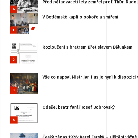
Před pětadvaceti lety zemřel prof. ThDr. Rudo
6
V Betlémské kapli o pokoře a smíření
1
Rozloučení s bratrem Břetislavem Bělunkem
2
Vše co napsal Mistr Jan Hus je nyní k dispozici 
3
Odešel bratr farář Josef Bobrovský
4
Český zápas 1926: Karel Farský – zjištění vážn