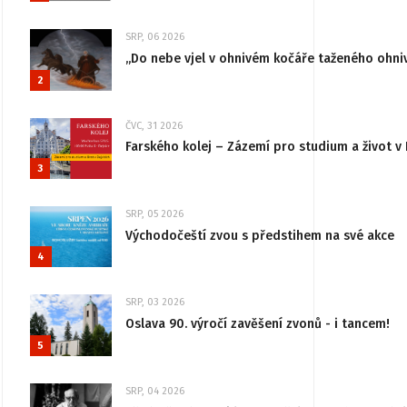
SRP, 06 2026
„Do nebe vjel v ohnivém kočáře taženého ohni
2
ČVC, 31 2026
Farského kolej – Zázemí pro studium a život v 
3
SRP, 05 2026
Východočeští zvou s předstihem na své akce
4
SRP, 03 2026
Oslava 90. výročí zavěšení zvonů - i tancem!
5
SRP, 04 2026