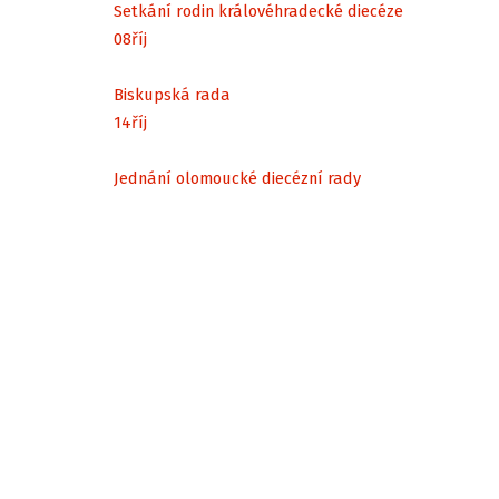
Setkání rodin královéhradecké diecéze
08
říj
Biskupská rada
14
říj
Jednání olomoucké diecézní rady