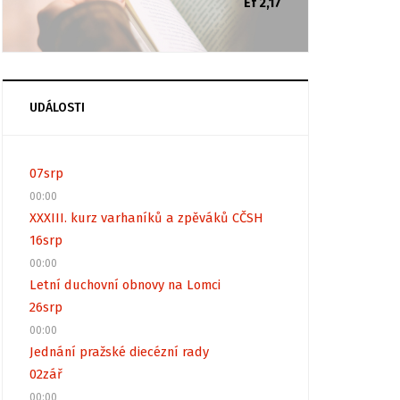
Ef 2,17
UDÁLOSTI
07
srp
00:00
XXXIII. kurz varhaníků a zpěváků CČSH
16
srp
00:00
Letní duchovní obnovy na Lomci
26
srp
00:00
Jednání pražské diecézní rady
02
zář
00:00