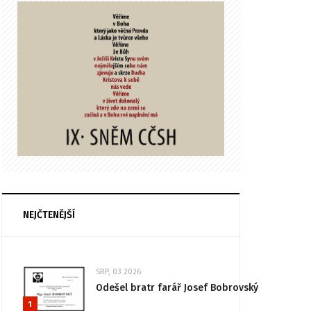
NEJČTENĚJŠÍ
SRP, 03 2026
Odešel bratr farář Josef Bobrovský
1