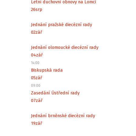
Letní duchovní obnovy na Lomci
26
srp
Jednání pražské diecézní rady
02
zář
Jednání olomoucké diecézní rady
04
zář
14:00
Biskupská rada
05
zář
09:00
Zasedání Ústřední rady
07
zář
Jednání brněnské diecézní rady
19
zář