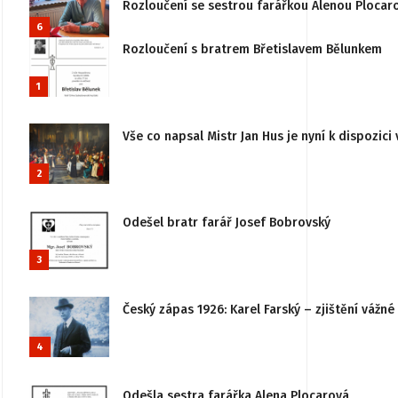
Rozloučení se sestrou farářkou Alenou Plocar
6
Rozloučení s bratrem Břetislavem Bělunkem
1
Vše co napsal Mistr Jan Hus je nyní k dispozici 
2
Odešel bratr farář Josef Bobrovský
3
Český zápas 1926: Karel Farský – zjištění vážn
4
Odešla sestra farářka Alena Plocarová