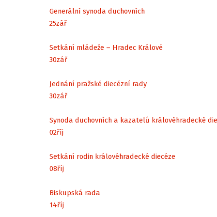
Generální synoda duchovních
25
zář
Setkání mládeže – Hradec Králové
30
zář
Jednání pražské diecézní rady
30
zář
Synoda duchovních a kazatelů královéhradecké di
02
říj
Setkání rodin královéhradecké diecéze
08
říj
Biskupská rada
14
říj