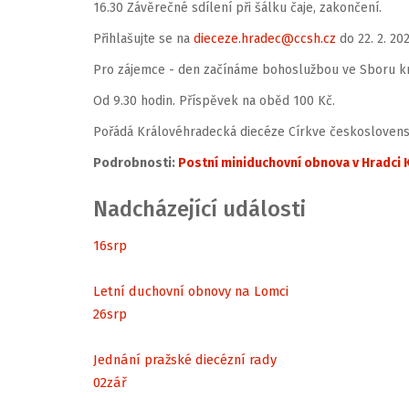
16.30 Závěrečné sdílení při šálku čaje, zakončení.
Přihlašujte se na
dieceze.hradec@ccsh.cz
do 22. 2. 20
Pro zájemce - den začínáme bohoslužbou ve Sboru 
Od 9.30 hodin. Příspěvek na oběd 100 Kč.
Pořádá Královéhradecká diecéze Církve českoslovens
Podrobnosti:
Postní miniduchovní obnova v Hradci 
Nadcházející události
16
srp
Letní duchovní obnovy na Lomci
26
srp
Jednání pražské diecézní rady
02
zář