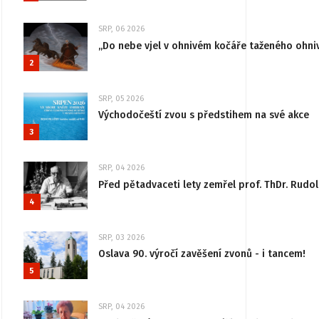
SRP, 06 2026
„Do nebe vjel v ohnivém kočáře taženého ohni
2
SRP, 05 2026
Východočeští zvou s předstihem na své akce
3
SRP, 04 2026
Před pětadvaceti lety zemřel prof. ThDr. Rudo
4
SRP, 03 2026
Oslava 90. výročí zavěšení zvonů - i tancem!
5
SRP, 04 2026