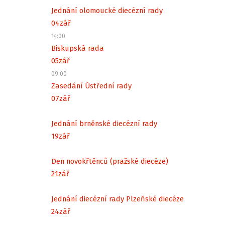
Jednání olomoucké diecézní rady
04
zář
14:00
Biskupská rada
05
zář
09:00
Zasedání Ústřední rady
07
zář
Jednání brněnské diecézní rady
19
zář
Den novokřtěnců (pražské diecéze)
21
zář
Jednání diecézní rady Plzeňské diecéze
24
zář