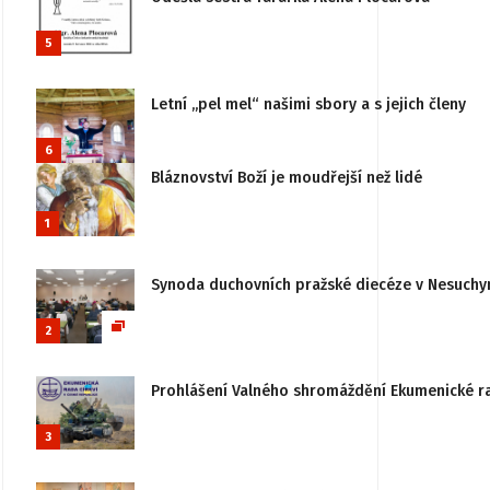
5
Letní „pel mel“ našimi sbory a s jejich členy
6
Bláznovství Boží je moudřejší než lidé
1
Synoda duchovních pražské diecéze v Nesuchy
2
Prohlášení Valného shromáždění Ekumenické rady
3