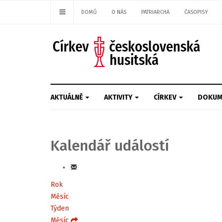
DOMŮ
O NÁS
PATRIARCHA
ČASOPISY
AKTUÁLNĚ
AKTIVITY
CÍRKEV
DOKUM
Kalendář událostí
Rok
Měsíc
Týden
Měsíc