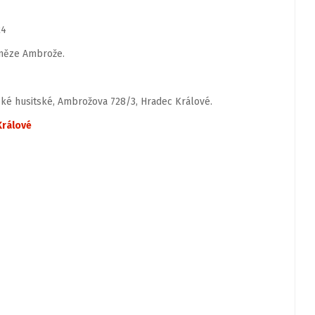
24
kněze Ambrože.
ké husitské, Ambrožova 728/3, Hradec Králové.
Králové