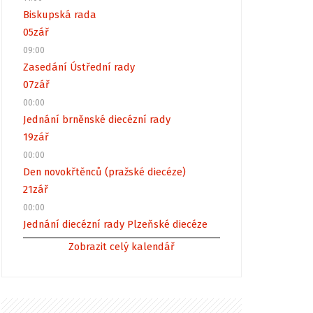
Biskupská rada
05
zář
09:00
Zasedání Ústřední rady
07
zář
00:00
Jednání brněnské diecézní rady
19
zář
00:00
Den novokřtěnců (pražské diecéze)
21
zář
00:00
Jednání diecézní rady Plzeňské diecéze
Zobrazit celý kalendář