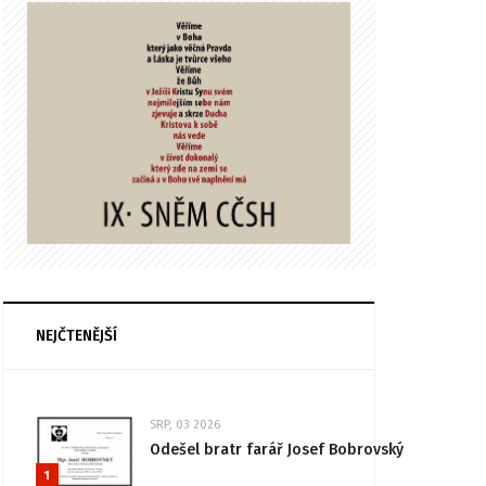
NEJČTENĚJŠÍ
SRP, 03 2026
Odešel bratr farář Josef Bobrovský
1