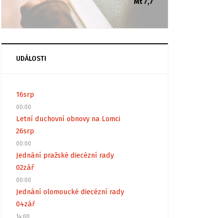
Mt 7,7
UDÁLOSTI
16
srp
00:00
Letní duchovní obnovy na Lomci
26
srp
00:00
Jednání pražské diecézní rady
02
zář
00:00
Jednání olomoucké diecézní rady
04
zář
14:00