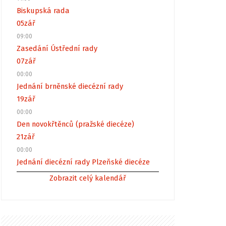
Biskupská rada
05
zář
09:00
Zasedání Ústřední rady
07
zář
00:00
Jednání brněnské diecézní rady
19
zář
00:00
Den novokřtěnců (pražské diecéze)
21
zář
00:00
Jednání diecézní rady Plzeňské diecéze
Zobrazit celý kalendář