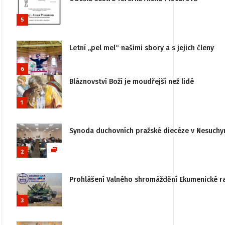
5
Letní „pel mel“ našimi sbory a s jejich členy
6
Bláznovství Boží je moudřejší než lidé
1
Synoda duchovních pražské diecéze v Nesuchy
2
Prohlášení Valného shromáždění Ekumenické rady
3