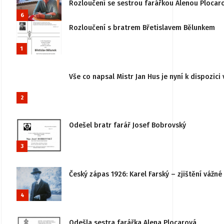
Rozloučení se sestrou farářkou Alenou Plocar
6
Rozloučení s bratrem Břetislavem Bělunkem
1
Vše co napsal Mistr Jan Hus je nyní k dispozici 
2
Odešel bratr farář Josef Bobrovský
3
Český zápas 1926: Karel Farský – zjištění vážn
4
Odešla sestra farářka Alena Plocarová