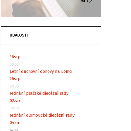
Mt 7,7
UDÁLOSTI
16
srp
00:00
Letní duchovní obnovy na Lomci
26
srp
00:00
Jednání pražské diecézní rady
02
zář
00:00
Jednání olomoucké diecézní rady
04
zář
14:00