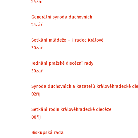
24
zář
Generální synoda duchovních
25
zář
Setkání mládeže – Hradec Králové
30
zář
Jednání pražské diecézní rady
30
zář
Synoda duchovních a kazatelů královéhradecké di
02
říj
Setkání rodin královéhradecké diecéze
08
říj
Biskupská rada