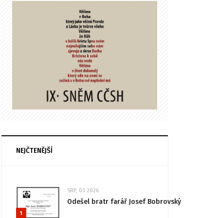
NEJČTENĚJŠÍ
SRP, 03 2026
Odešel bratr farář Josef Bobrovský
1