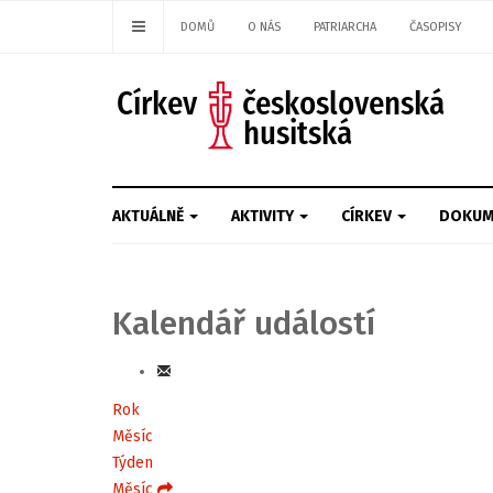
DOMŮ
O NÁS
PATRIARCHA
ČASOPISY
AKTUÁLNĚ
AKTIVITY
CÍRKEV
DOKUM
Kalendář událostí
Rok
Měsíc
Týden
Měsíc