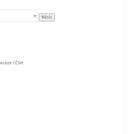
Měsíc
iecéze CČSH.