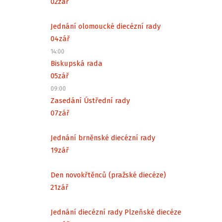
02
zář
Jednání olomoucké diecézní rady
04
zář
14:00
Biskupská rada
05
zář
09:00
Zasedání Ústřední rady
07
zář
Jednání brněnské diecézní rady
19
zář
Den novokřtěnců (pražské diecéze)
21
zář
Jednání diecézní rady Plzeňské diecéze