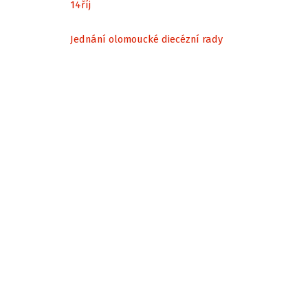
14
říj
Jednání olomoucké diecézní rady