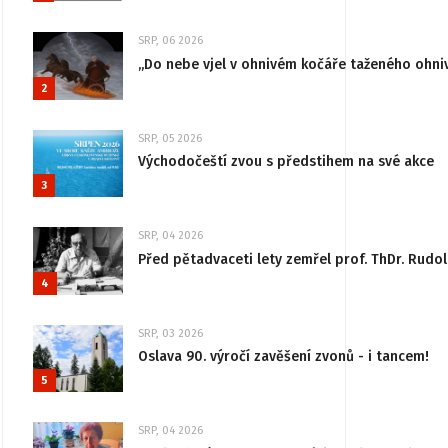
SRP, 06 2026
„Do nebe vjel v ohnivém kočáře taženého ohni
2
SRP, 05 2026
Východočeští zvou s předstihem na své akce
3
SRP, 04 2026
Před pětadvaceti lety zemřel prof. ThDr. Rudo
4
SRP, 03 2026
Oslava 90. výročí zavěšení zvonů - i tancem!
5
SRP, 04 2026