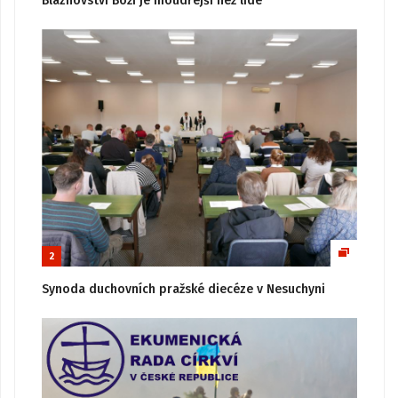
Bláznovství Boží je moudřejší než lidé
2
Synoda duchovních pražské diecéze v Nesuchyni