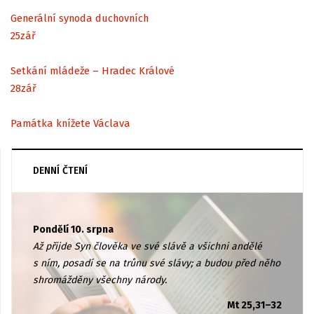
Generální synoda duchovních
25
zář
Setkání mládeže – Hradec Králové
28
zář
Památka knížete Václava
DENNÍ ČTENÍ
Pondělí 10. srpna
Až přijde Syn člověka ve své slávě a všichni andělé
s ním, posadí se na trůnu své slávy; a budou před něho
shromážděny všechny národy.
Mt 25,31–32