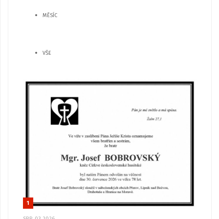
MĚSÍC
VŠE
1
SRP, 03 2026