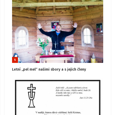
5
Letní „pel mel“ našimi sbory a s jejich členy