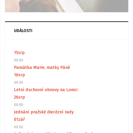
UDÁLOSTI
15
srp
00:00
Památka Marie, matky Páně
16
srp
00:00
Letní duchovní obnovy na Lomci
26
srp
00:00
Jednání pražské diecézní rady
01
zář
00:00