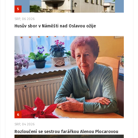
5
SRP, 06 2026
Husův sbor v Náměšti nad Oslavou ožije
6
SRP, 04 2026
Rozloučení se sestrou farářkou Alenou Plocarovou