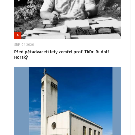
4
SRP, 04 2026
Před pětadvaceti lety zemřel prof. ThDr. Rudolf
Horský