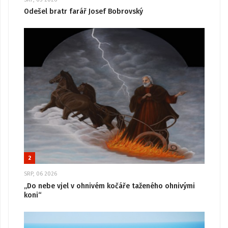
Odešel bratr farář Josef Bobrovský
2
SRP, 06 2026
„Do nebe vjel v ohnivém kočáře taženého ohnivými
koni“