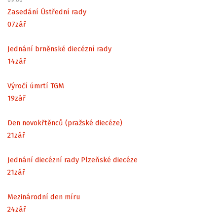
Zasedání Ústřední rady
07
zář
Jednání brněnské diecézní rady
14
zář
Výročí úmrtí TGM
19
zář
Den novokřtěnců (pražské diecéze)
21
zář
Jednání diecézní rady Plzeňské diecéze
21
zář
Mezinárodní den míru
24
zář