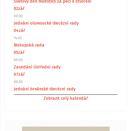
Světový den modliteb za péči o stvoření
02
zář
00:00
Jednání olomoucké diecézní rady
04
zář
14:00
Biskupská rada
05
zář
09:00
Zasedání Ústřední rady
07
zář
00:00
Jednání brněnské diecézní rady
Zobrazit celý kalendář