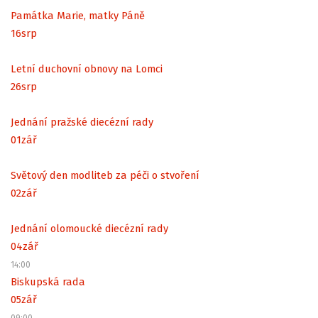
Památka Marie, matky Páně
16
srp
Letní duchovní obnovy na Lomci
26
srp
Jednání pražské diecézní rady
01
zář
Světový den modliteb za péči o stvoření
02
zář
Jednání olomoucké diecézní rady
04
zář
14:00
Biskupská rada
05
zář
09:00